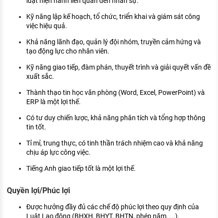
luật hiện hành liên quan đến nhân sự.
Kỹ năng lập kế hoạch, tổ chức, triển khai và giám sát công
việc hiệu quả.
Khả năng lãnh đạo, quản lý đội nhóm, truyền cảm hứng và
tạo động lực cho nhân viên.
Kỹ năng giao tiếp, đàm phán, thuyết trình và giải quyết vấn đề
xuất sắc.
Thành thạo tin học văn phòng (Word, Excel, PowerPoint) và
ERP là một lợi thế.
Có tư duy chiến lược, khả năng phân tích và tổng hợp thông
tin tốt.
Tỉ mỉ, trung thực, có tinh thần trách nhiệm cao và khả năng
chịu áp lực công việc.
Tiếng Anh giao tiếp tốt là một lợi thế.
Quyền lợi/Phúc lợi
Được hưởng đầy đủ các chế độ phúc lợi theo quy định của
Luật Lao động (BHXH, BHYT, BHTN, phép năm, ...).