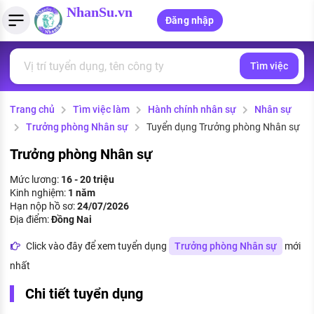
NhanSu.vn
Đăng nhập
Tìm việc
PHÁP LUẬT VIỆT NAM
Tìm việc làm
Quản lý CV
Tính lương Gross - Net
Văn bản pháp luật
Trang chủ
Tìm việc làm
Hành chính nhân sự
Nhân sự
Việc làm ngành luật
Tải CV lên
Tính thuế thu nhập cá nhân
Chính sách mới
Trưởng phòng Nhân sự
Tuyển dụng Trưởng phòng Nhân sự
Việc làm lương cao
Tạo CV trực tuyến
Tính trợ cấp thất nghiệp
PHÁP LUẬT LAO ĐỘNG
Trưởng phòng Nhân sự
Lao động và tiền lương
Việc làm tốt nhất
Mức lương:
16 - 20 triệu
MẪU CV THEO STYLE
Kinh nghiệm:
1 năm
Bảo hiểm và phúc lợi
Hạn nộp hồ sơ:
24/07/2026
CÔNG TY
Mẫu CV đơn giản
Địa điểm:
Đồng Nai
Thuế thu nhập
Danh sách nhà tuyển dụng
Click vào đây để xem tuyển dụng
Trưởng phòng Nhân sự
mới
Mẫu CV hiện đại
nhất
Hồ sơ biểu mẫu
Nhà tuyển dụng hàng đầu
Chi tiết tuyển dụng
Chính sách lao động