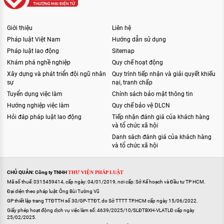
Giới thiệu
Liên hệ
Pháp luật Việt Nam
Hướng dẫn sử dụng
Pháp luật lao động
Sitemap
Khám phá nghề nghiệp
Quy chế hoạt động
Xây dựng và phát triển đội ngũ nhân
Quy trình tiếp nhận và giải quyết khiếu
sự
nại, tranh chấp
Tuyển dụng việc làm
Chính sách bảo mật thông tin
Hướng nghiệp việc làm
Quy chế bảo vệ DLCN
Hỏi đáp pháp luật lao động
Tiếp nhận đánh giá của khách hàng
và tổ chức xã hội
Danh sách đánh giá của khách hàng
và tổ chức xã hội
CHỦ QUẢN: Công ty TNHH
THƯ VIỆN PHÁP LUẬT
Mã số thuế: 0315459414, cấp ngày: 04/01/2019, nơi cấp: Sở Kế hoạch và Đầu tư TP HCM.
Đại diện theo pháp luật: Ông Bùi Tường Vũ
GP thiết lập trang TTĐTTH số 30/GP-TTĐT, do Sở TTTT TP.HCM cấp ngày 15/06/2022.
Giấy phép hoạt động dịch vụ việc làm số: 4639/2025/10/SLĐTBXH-VLATLĐ cấp ngày
25/02/2025.