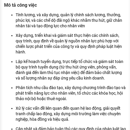
KHÁM PHÁ NGHỀ NGHIỆP
Mô tả công việc
Tử vi nghề nghiệp
Tính lương, và xây dựng, quản lý chính sách lương, thưởng,
phúc lợi, và các chế dộ đãi ngộ khác nhằm thu hút, giữ chân
nhân tài và tạo động lực cho nhân viên
Kỹ năng nghề nghiệp
Xây dựng, triển khai và giám sát thực hiện các chính sách,
HƯỚNG NGHIỆP VIỆC LÀM
quy trình, quy định về quản lý nguồn nhân lực phù hợp với
chiến lược phát triển của công ty và quy định pháp luật hiện
Đặc trưng từng nghề
hành.
Xu hướng việc làm
Lập kế hoạch tuyển dụng, trực tiếp tổ chức và giám sát toàn
bộ quy trình tuyển dụng (từ thu hút ứng viên, phỏng vấn,
XÂY DỰNG VÀ PHÁT TRIỂN ĐỘI NGŨ
đánh giá đến làm thủ tục nhận việc) để đảm bảo chất lượng
NHÂN SỰ
và số lượng nhân sự đáp ứng yêu cầu kinh doanh.
TUYỂN DỤNG VIỆC LÀM
Phân tích nhu cầu đào tạo, xây dựng chương trình đào tạo và
phát triển năng lực cho nhân viên, tổ chức các khóa học, hội
thảo nội bộ hoặc thuê ngoài.
Xử lý các vấn đề liên quan đến quan hệ lao động, giải quyết
tranh chấp lao động, xây dựng môi trường làm việc chuyên
nghiệp, hòa đồng và hiệu quả.
Cập nhật và đảm bảo tuân thủ các quy định của pháp luật lao