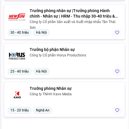
Trưởng phòng nhân sự |Trưởng phòng Hành
chính - Nhân sự | HRM - Thu nhập 30-40 triệu &
Thưởng KPI + Cổ tức bền vững | Đi làm ngay
Công ty Cổ phần Sản xuất và Xuất nhập khẩu Tân Thái
Sơn
30 - 40 triệu
Hà Nội
Trưởng bộ phận Nhân sự
Công ty Cổ phần Horus Productions
25 - 40 triệu
Hà Nội
Trưởng phòng Nhân sự
Công ty TNHH Kavo Media
15 - 20 triệu
Nghệ An