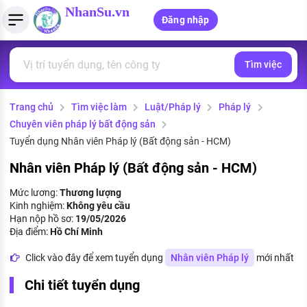
NhanSu.vn
Đăng nhập
Tìm việc
PHÁP LUẬT VIỆT NAM
Tìm việc làm
Quản lý CV
Tính lương Gross - Net
Văn bản pháp luật
Trang chủ
Tìm việc làm
Luật/Pháp lý
Pháp lý
Việc làm ngành luật
Tải CV lên
Tính thuế thu nhập cá nhân
Chính sách mới
Chuyên viên pháp lý bất động sản
Việc làm lương cao
Tạo CV trực tuyến
Tính trợ cấp thất nghiệp
Tuyển dụng Nhân viên Pháp lý (Bất động sản - HCM)
PHÁP LUẬT LAO ĐỘNG
Nhân viên Pháp lý (Bất động sản - HCM)
Lao động và tiền lương
Việc làm tốt nhất
MẪU CV THEO STYLE
Mức lương:
Thương lượng
Bảo hiểm và phúc lợi
Kinh nghiệm:
Không yêu cầu
CÔNG TY
Mẫu CV đơn giản
Hạn nộp hồ sơ:
19/05/2026
Thuế thu nhập
Địa điểm:
Hồ Chí Minh
Danh sách nhà tuyển dụng
Mẫu CV hiện đại
Click vào đây để xem tuyển dụng
Nhân viên Pháp lý
mới nhất
Hồ sơ biểu mẫu
Nhà tuyển dụng hàng đầu
Chi tiết tuyển dụng
Chính sách lao động