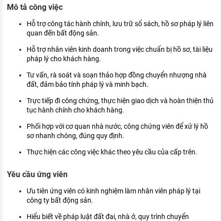
Mô tả công việc
KHÁM PHÁ NGHỀ NGHIỆP
Tử vi nghề nghiệp
Hỗ trợ công tác hành chính, lưu trữ sổ sách, hồ sơ pháp lý liên
quan đến bất động sản.
Kỹ năng nghề nghiệp
Hỗ trợ nhân viên kinh doanh trong việc chuẩn bị hồ sơ, tài liệu
pháp lý cho khách hàng.
HƯỚNG NGHIỆP VIỆC LÀM
Tư vấn, rà soát và soạn thảo hợp đồng chuyển nhượng nhà
Đặc trưng từng nghề
đất, đảm bảo tính pháp lý và minh bạch.
Trực tiếp đi công chứng, thực hiện giao dịch và hoàn thiện thủ
Xu hướng việc làm
tục hành chính cho khách hàng.
XÂY DỰNG VÀ PHÁT TRIỂN ĐỘI NGŨ
Phối hợp với cơ quan nhà nước, công chứng viên để xử lý hồ
NHÂN SỰ
sơ nhanh chóng, đúng quy định.
TUYỂN DỤNG VIỆC LÀM
Thực hiện các công việc khác theo yêu cầu của cấp trên.
Yêu cầu ứng viên
Ưu tiên ứng viên có kinh nghiệm làm nhân viên pháp lý tại
công ty bất động sản.
Hiểu biết về pháp luật đất đai, nhà ở, quy trình chuyển