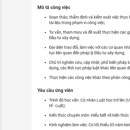
KHÁM PHÁ NGHỀ NGHIỆP
Mô tả công việc
Tử vi nghề nghiệp
Soạn thảo, thẩm định và kiểm soát việc thực h
tài liệu trong phạm vi công việc;
Kỹ năng nghề nghiệp
Tư vấn, tham mưu và đề xuất thực hiện các gi
HƯỚNG NGHIỆP VIỆC LÀM
Đầu tư xây dựng;
Đặc trưng từng nghề
Đại diện trao đổi, làm việc với các cơ quan nh
tục liên quan đến pháp lý Đầu tư xây dựng;
Xu hướng việc làm
Chủ trì nghiên cứu, cập nhật, phổ biến pháp 
dựng, các lĩnh vực pháp luật khác liên quan đ
XÂY DỰNG VÀ PHÁT TRIỂN ĐỘI NGŨ
NHÂN SỰ
Thực hiện các công việc khác theo phân công
TUYỂN DỤNG VIỆC LÀM
Yêu cầu ứng viên
Trình độ học vấn: Cử nhân Luật học trở lên
(Ư
tế - Luật);
Kiến thức chuyên môn: Hiểu biết về kiến thức 
Kinh nghiệm làm việc: Có tối thiểu 05 năm kin