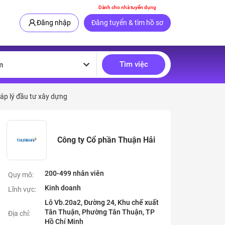
Dành cho nhà tuyển dụng
Đăng nhập
Đăng tuyển & tìm hồ sơ
Tìm việc
m
áp lý đầu tư xây dựng
Công ty Cổ phần Thuận Hải
200-499 nhân viên
Quy mô:
Kinh doanh
Lĩnh vực:
Lô Vb.20a2, Đường 24, Khu chế xuất
Tân Thuận, Phường Tân Thuận, TP
Địa chỉ:
Hồ Chí Minh