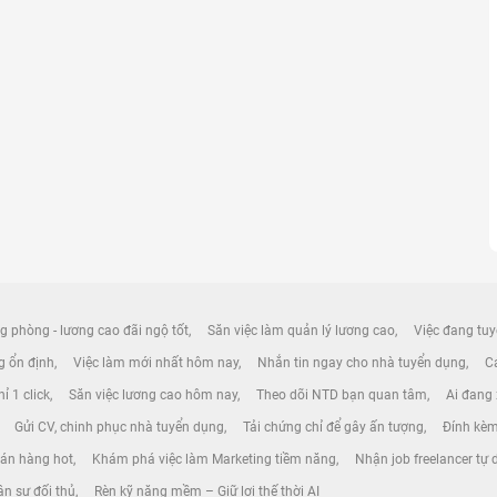
g phòng - lương cao đãi ngộ tốt
Săn việc làm quản lý lương cao
Việc đang tuy
ng ổn định
Việc làm mới nhất hôm nay
Nhắn tin ngay cho nhà tuyển dụng
Cá
ỉ 1 click
Săn việc lương cao hôm nay
Theo dõi NTD bạn quan tâm
Ai đang
Gửi CV, chinh phục nhà tuyển dụng
Tải chứng chỉ để gây ấn tượng
Đính kèm
bán hàng hot
Khám phá việc làm Marketing tiềm năng
Nhận job freelancer tự
ân sự đối thủ
Rèn kỹ năng mềm – Giữ lợi thế thời AI