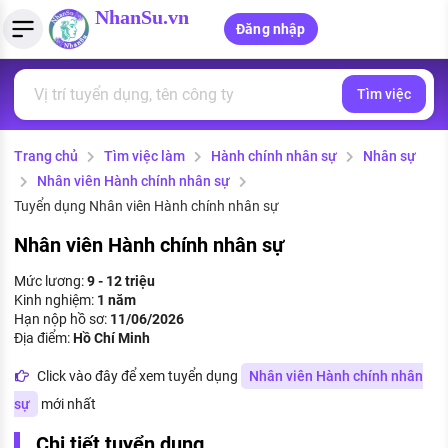
NhanSu.vn
Đăng nhập
Tìm việc
PHÁP LUẬT VIỆT NAM
Tìm việc làm
Quản lý CV
Tính lương Gross - Net
Văn bản pháp luật
Trang chủ
Tìm việc làm
Hành chính nhân sự
Nhân sự
Việc làm ngành luật
Tải CV lên
Tính thuế thu nhập cá nhân
Chính sách mới
Nhân viên Hành chính nhân sự
Việc làm lương cao
Tạo CV trực tuyến
Tính trợ cấp thất nghiệp
Tuyển dụng Nhân viên Hành chính nhân sự
PHÁP LUẬT LAO ĐỘNG
Nhân viên Hành chính nhân sự
Lao động và tiền lương
Việc làm tốt nhất
MẪU CV THEO STYLE
Mức lương:
9 - 12 triệu
Bảo hiểm và phúc lợi
Kinh nghiệm:
1 năm
CÔNG TY
Mẫu CV đơn giản
Hạn nộp hồ sơ:
11/06/2026
Thuế thu nhập
Địa điểm:
Hồ Chí Minh
Danh sách nhà tuyển dụng
Mẫu CV hiện đại
Click vào đây để xem tuyển dụng
Nhân viên Hành chính nhân
Hồ sơ biểu mẫu
Nhà tuyển dụng hàng đầu
sự
mới nhất
Chính sách lao động
Chi tiết tuyển dụng