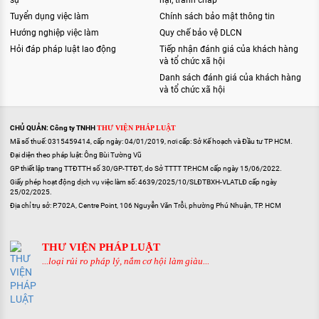
sự
nại, tranh chấp
Tuyển dụng việc làm
Chính sách bảo mật thông tin
Hướng nghiệp việc làm
Quy chế bảo vệ DLCN
Hỏi đáp pháp luật lao động
Tiếp nhận đánh giá của khách hàng
và tổ chức xã hội
Danh sách đánh giá của khách hàng
và tổ chức xã hội
CHỦ QUẢN: Công ty TNHH
THƯ VIỆN PHÁP LUẬT
Mã số thuế: 0315459414, cấp ngày: 04/01/2019, nơi cấp: Sở Kế hoạch và Đầu tư TP HCM.
Đại diện theo pháp luật: Ông Bùi Tường Vũ
GP thiết lập trang TTĐTTH số 30/GP-TTĐT, do Sở TTTT TP.HCM cấp ngày 15/06/2022.
Giấy phép hoạt động dịch vụ việc làm số: 4639/2025/10/SLĐTBXH-VLATLĐ cấp ngày
25/02/2025.
Địa chỉ trụ sở: P.702A, Centre Point, 106 Nguyễn Văn Trỗi, phường Phú Nhuận, TP. HCM
THƯ VIỆN PHÁP LUẬT
...loại rủi ro pháp lý, nắm cơ hội làm giàu...