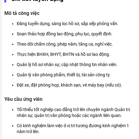
KHÁM PHÁ NGHỀ NGHIỆP
Mô tả công việc
Tử vi nghề nghiệp
Đăng tuyển dụng, sàng lọc hồ sơ, sắp xếp phỏng vấn.
Kỹ năng nghề nghiệp
Soạn thảo hợp đồng lao động, phụ lục, quyết định.
HƯỚNG NGHIỆP VIỆC LÀM
Theo dõi chấm công, phép năm, tăng ca, nghỉ việc.
Đặc trưng từng nghề
Thực hiện BHXH, BHYT, BHTN và hồ sơ lao động.
Xu hướng việc làm
Quản lý hồ sơ nhân sự, cập nhật thông tin nhân viên.
XÂY DỰNG VÀ PHÁT TRIỂN ĐỘI NGŨ
Quản lý văn phòng phẩm, thiết bị, tài sản công ty.
NHÂN SỰ
Đặt xe, đặt phòng họp, khách sạn, vé máy bay (nếu có).
TUYỂN DỤNG VIỆC LÀM
Yêu cầu ứng viên
Tối thiểu tốt nghiệp cao đẳng trở lên chuyên ngành Quản trị
nhân sự, quản trị văn phòng hoặc các ngành liên quan.
Có kinh nghiệm làm việc ở vị trí tương đương kinh nghiệm 1
năm trở lên.