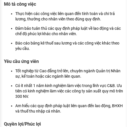
Mô tả công việc
KHÁM PHÁ NGHỀ NGHIỆP
Tử vi nghề nghiệp
Thực hiện các công việc liên quan đến tính toán và chi trả
lương, thưởng cho nhân viên theo đúng quy định.
Kỹ năng nghề nghiệp
Đảm bảo tuân thủ các quy định pháp luật về lao động và các
chế độ phúc lợi khác cho nhân viên.
HƯỚNG NGHIỆP VIỆC LÀM
Báo cáo bảng kê thuế sau lương và các công việc khác theo
Đặc trưng từng nghề
yêu cầu.
Xu hướng việc làm
Yêu cầu ứng viên
XÂY DỰNG VÀ PHÁT TRIỂN ĐỘI NGŨ
Tốt nghiệp từ Cao đẳng trở lên, chuyên ngành Quản trị Nhân
NHÂN SỰ
sự, kế toán hoặc các ngành liên quan.
TUYỂN DỤNG VIỆC LÀM
Có ít nhất 1 năm kinh nghiệm làm việc trong lĩnh vực C&B. Ưu
tiên có kinh nghiệm làm việc các công ty sản xuất quy mô trên
300 NV.
Am hiểu các quy định pháp luật liên quan đến lao động, BHXH
và thuế thu nhập cá nhân.
Quyền lợi/Phúc lợi