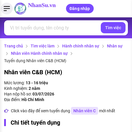
NhanSu.vn
Đăng nhập
Tìm việc
PHÁP LUẬT VIỆT NAM
Tìm việc làm
Quản lý CV
Tính lương Gross - Net
Văn bản pháp luật
Trang chủ
Tìm việc làm
Hành chính nhân sự
Nhân sự
Việc làm ngành luật
Tải CV lên
Tính thuế thu nhập cá nhân
Chính sách mới
Nhân viên Hành chính nhân sự
Việc làm lương cao
Tạo CV trực tuyến
Tính trợ cấp thất nghiệp
Tuyển dụng Nhân viên C&B (HCM)
PHÁP LUẬT LAO ĐỘNG
Nhân viên C&B (HCM)
Lao động và tiền lương
Việc làm tốt nhất
MẪU CV THEO STYLE
Mức lương:
13 - 16 triệu
Bảo hiểm và phúc lợi
Kinh nghiệm:
2 năm
CÔNG TY
Mẫu CV đơn giản
Hạn nộp hồ sơ:
03/07/2026
Thuế thu nhập
Địa điểm:
Hồ Chí Minh
Danh sách nhà tuyển dụng
Mẫu CV hiện đại
Click vào đây để xem tuyển dụng
Nhân viên C
mới nhất
Hồ sơ biểu mẫu
Nhà tuyển dụng hàng đầu
Chi tiết tuyển dụng
Chính sách lao động