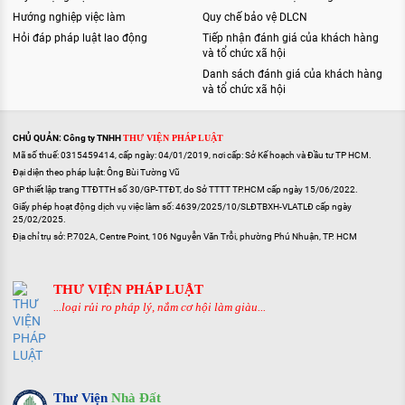
Hướng nghiệp việc làm
Quy chế bảo vệ DLCN
Hỏi đáp pháp luật lao động
Tiếp nhận đánh giá của khách hàng
và tổ chức xã hội
Danh sách đánh giá của khách hàng
và tổ chức xã hội
CHỦ QUẢN: Công ty TNHH
THƯ VIỆN PHÁP LUẬT
Mã số thuế: 0315459414, cấp ngày: 04/01/2019, nơi cấp: Sở Kế hoạch và Đầu tư TP HCM.
Đại diện theo pháp luật: Ông Bùi Tường Vũ
GP thiết lập trang TTĐTTH số 30/GP-TTĐT, do Sở TTTT TP.HCM cấp ngày 15/06/2022.
Giấy phép hoạt động dịch vụ việc làm số: 4639/2025/10/SLĐTBXH-VLATLĐ cấp ngày
25/02/2025.
Địa chỉ trụ sở: P.702A, Centre Point, 106 Nguyễn Văn Trỗi, phường Phú Nhuận, TP. HCM
THƯ VIỆN PHÁP LUẬT
...loại rủi ro pháp lý, nắm cơ hội làm giàu...
Thư Viện
Nhà Đất