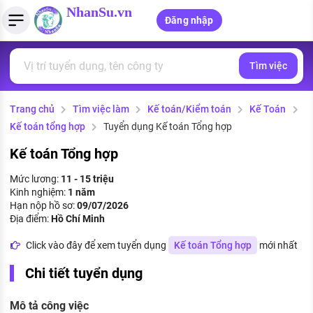
NhanSu.vn
Đăng nhập
Tìm việc
PHÁP LUẬT VIỆT NAM
Tìm việc làm
Quản lý CV
Tính lương Gross - Net
Văn bản pháp luật
Trang chủ
Tìm việc làm
Kế toán/Kiểm toán
Kế Toán
Việc làm ngành luật
Tải CV lên
Tính thuế thu nhập cá nhân
Chính sách mới
Kế toán tổng hợp
Tuyển dụng Kế toán Tổng hợp
Việc làm lương cao
Tạo CV trực tuyến
Tính trợ cấp thất nghiệp
PHÁP LUẬT LAO ĐỘNG
Kế toán Tổng hợp
Lao động và tiền lương
Việc làm tốt nhất
Mức lương:
11 - 15 triệu
MẪU CV THEO STYLE
Kinh nghiệm:
1 năm
Bảo hiểm và phúc lợi
Hạn nộp hồ sơ:
09/07/2026
CÔNG TY
Mẫu CV đơn giản
Địa điểm:
Hồ Chí Minh
Thuế thu nhập
Danh sách nhà tuyển dụng
Click vào đây để xem tuyển dụng
Kế toán Tổng hợp
mới nhất
Mẫu CV hiện đại
Hồ sơ biểu mẫu
Chi tiết tuyển dụng
Nhà tuyển dụng hàng đầu
Chính sách lao động
Mô tả công việc