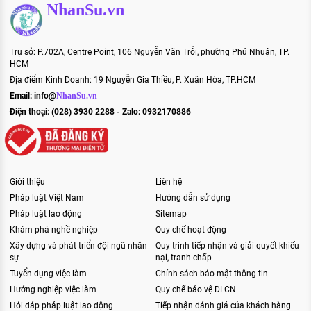
NhanSu.vn
Trụ sở: P.702A, Centre Point, 106 Nguyễn Văn Trỗi, phường Phú Nhuận, TP.
HCM
Địa điểm Kinh Doanh: 19 Nguyễn Gia Thiều, P. Xuân Hòa, TP.HCM
Email:
info@
NhanSu.vn
Điện thoại: (028) 3930 2288 - Zalo: 0932170886
Giới thiệu
Liên hệ
Pháp luật Việt Nam
Hướng dẫn sử dụng
Pháp luật lao động
Sitemap
Khám phá nghề nghiệp
Quy chế hoạt động
Xây dựng và phát triển đội ngũ nhân
Quy trình tiếp nhận và giải quyết khiếu
sự
nại, tranh chấp
Tuyển dụng việc làm
Chính sách bảo mật thông tin
Hướng nghiệp việc làm
Quy chế bảo vệ DLCN
Hỏi đáp pháp luật lao động
Tiếp nhận đánh giá của khách hàng