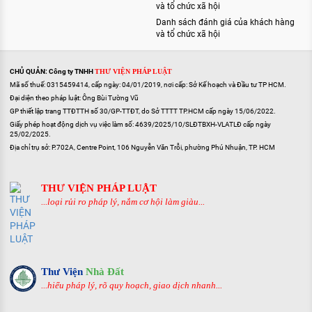
và tổ chức xã hội
Danh sách đánh giá của khách hàng
và tổ chức xã hội
CHỦ QUẢN: Công ty TNHH
THƯ VIỆN PHÁP LUẬT
Mã số thuế: 0315459414, cấp ngày: 04/01/2019, nơi cấp: Sở Kế hoạch và Đầu tư TP HCM.
Đại diện theo pháp luật: Ông Bùi Tường Vũ
GP thiết lập trang TTĐTTH số 30/GP-TTĐT, do Sở TTTT TP.HCM cấp ngày 15/06/2022.
Giấy phép hoạt động dịch vụ việc làm số: 4639/2025/10/SLĐTBXH-VLATLĐ cấp ngày
25/02/2025.
Địa chỉ trụ sở: P.702A, Centre Point, 106 Nguyễn Văn Trỗi, phường Phú Nhuận, TP. HCM
THƯ VIỆN PHÁP LUẬT
...loại rủi ro pháp lý, nắm cơ hội làm giàu...
Thư Viện
Nhà Đất
...hiểu pháp lý, rõ quy hoạch, giao dịch nhanh...