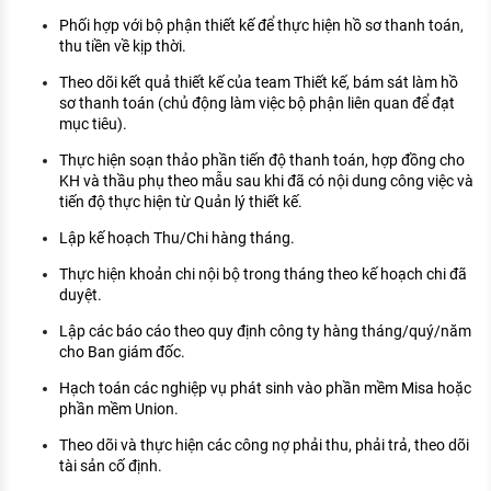
KHÁM PHÁ NGHỀ NGHIỆP
Phối hợp với bộ phận thiết kế để thực hiện hồ sơ thanh toán,
thu tiền về kịp thời.
Tử vi nghề nghiệp
Theo dõi kết quả thiết kế của team Thiết kế, bám sát làm hồ
Kỹ năng nghề nghiệp
sơ thanh toán (chủ động làm việc bộ phận liên quan để đạt
mục tiêu).
HƯỚNG NGHIỆP VIỆC LÀM
Thực hiện soạn thảo phần tiến độ thanh toán, hợp đồng cho
Đặc trưng từng nghề
KH và thầu phụ theo mẫu sau khi đã có nội dung công việc và
tiến độ thực hiện từ Quản lý thiết kế.
Xu hướng việc làm
Lập kế hoạch Thu/Chi hàng tháng.
XÂY DỰNG VÀ PHÁT TRIỂN ĐỘI NGŨ
Thực hiện khoản chi nội bộ trong tháng theo kế hoạch chi đã
NHÂN SỰ
duyệt.
TUYỂN DỤNG VIỆC LÀM
Lập các báo cáo theo quy định công ty hàng tháng/quý/năm
cho Ban giám đốc.
Hạch toán các nghiệp vụ phát sinh vào phần mềm Misa hoặc
phần mềm Union.
Theo dõi và thực hiện các công nợ phải thu, phải trả, theo dõi
tài sản cố định.