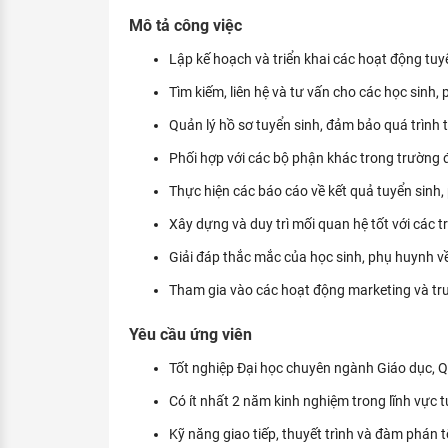
KHÁM PHÁ NGHỀ NGHIỆP
Mô tả công việc
Tử vi nghề nghiệp
Lập kế hoạch và triển khai các hoạt động tuy
Tìm kiếm, liên hệ và tư vấn cho các học sinh
Kỹ năng nghề nghiệp
Quản lý hồ sơ tuyển sinh, đảm bảo quá trình t
HƯỚNG NGHIỆP VIỆC LÀM
Phối hợp với các bộ phận khác trong trường để
Đặc trưng từng nghề
Thực hiện các báo cáo về kết quả tuyển sinh, 
Xu hướng việc làm
Xây dựng và duy trì mối quan hệ tốt với các t
XÂY DỰNG VÀ PHÁT TRIỂN ĐỘI NGŨ
Giải đáp thắc mắc của học sinh, phụ huynh về
NHÂN SỰ
Tham gia vào các hoạt động marketing và tr
TUYỂN DỤNG VIỆC LÀM
Yêu cầu ứng viên
Tốt nghiệp Đại học chuyên ngành Giáo dục, Q
Có ít nhất 2 năm kinh nghiệm trong lĩnh vực t
Kỹ năng giao tiếp, thuyết trình và đàm phán t