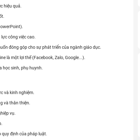
ệc hiệu quả.
ốt.
PowerPoint).
 lực công việc cao.
uốn đóng góp cho sự phát triển của ngành giáo dục.
 là một lợi thế (Facebook, Zalo, Google...).
a học sinh, phụ huynh.
c và kinh nghiệm.
g và thân thiện.
hiệp vụ.
p.
 quy định của pháp luật.