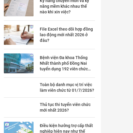
Kỹ năng chuyên môn và kỹ
năng mềm khác nhau thế
nào khi xin việc?
File Excel theo dõi hợp đồng
lao động mới nhất 2026 ở
đâu?
Bệnh viện Đa khoa Thống
Nhất thành phố Đồng Nai
tuyển dụng 192 viên chức
theo Thông báo 53 chi tiết ra
sao?
Toàn bộ danh mục vị trí việc
làm viên chức từ 01/7/2026?
Thủ tục thi tuyển viên chức
mới nhất 2026?
Điều kiện hưởng trợ cấp thất
nghiệp hiện nay như thế