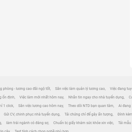
g phòng - lương cao đãi ngộ tốt
Săn việc làm quản lý lương cao
Việc đang tuy
ng ổn định
Việc làm mới nhất hôm nay
Nhắn tin ngay cho nhà tuyển dụng
Cá
ỉ 1 click
Săn việc lương cao hôm nay
Theo dõi NTD bạn quan tâm
Ai đang
Gửi CV, chinh phục nhà tuyển dụng
Tải chứng chỉ để gây ấn tượng
Đính kèm
g
làm trái ngành có đáng sợ
Chuẩn bị giấy khám sức khỏe xin việc
Tải mẫu
tin cậy
Test tính cách chọn nghề phù hợp