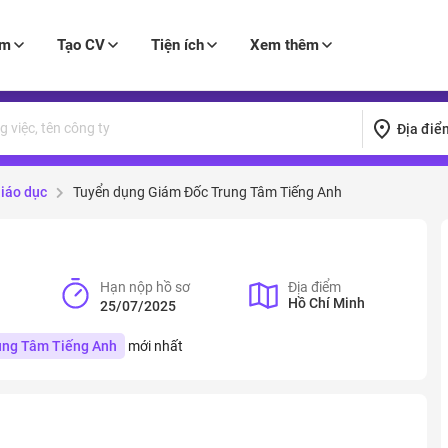
àm
Tạo CV
Tiện ích
Xem thêm
Địa điể
Giáo dục
Tuyển dụng Giám Đốc Trung Tâm Tiếng Anh
Hạn nộp hồ sơ
Địa điểm
Hồ Chí Minh
25/07/2025
ung Tâm Tiếng Anh
mới nhất