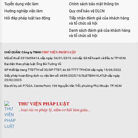
Tuyển dụng việc làm
Chính sách bảo mật thông tin
Hướng nghiệp việc làm
Quy chế bảo vệ DLCN
Hỏi đáp pháp luật lao động
Tiếp nhận đánh giá của khách hàng
và tổ chức xã hội
Danh sách đánh giá của khách hàng
và tổ chức xã hội
CHỦ QUẢN: Công ty TNHH
THƯ VIỆN PHÁP LUẬT
Mã số thuế: 0315459414, cấp ngày: 04/01/2019, nơi cấp: Sở Kế hoạch và Đầu tư TP HCM.
Đại diện theo pháp luật: Ông Bùi Tường Vũ
GP thiết lập trang TTĐTTH số 30/GP-TTĐT, do Sở TTTT TP.HCM cấp ngày 15/06/2022.
Giấy phép hoạt động dịch vụ việc làm số: 4639/2025/10/SLĐTBXH-VLATLĐ cấp ngày
25/02/2025.
Địa chỉ trụ sở: P.702A, Centre Point, 106 Nguyễn Văn Trỗi, phường Phú Nhuận, TP. HCM
THƯ VIỆN PHÁP LUẬT
...loại rủi ro pháp lý, nắm cơ hội làm giàu...