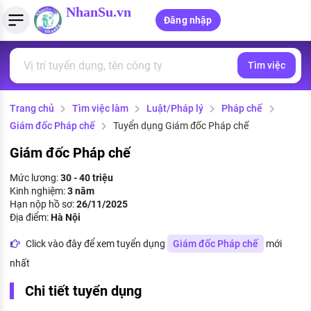
NhanSu.vn
Đăng nhập
Tìm việc
PHÁP LUẬT VIỆT NAM
Tìm việc làm
Quản lý CV
Tính lương Gross - Net
Văn bản pháp luật
Trang chủ
Tìm việc làm
Luật/Pháp lý
Pháp chế
Việc làm ngành luật
Tải CV lên
Tính thuế thu nhập cá nhân
Chính sách mới
Giám đốc Pháp chế
Tuyển dụng Giám đốc Pháp chế
Việc làm lương cao
Tạo CV trực tuyến
Tính trợ cấp thất nghiệp
PHÁP LUẬT LAO ĐỘNG
Giám đốc Pháp chế
Lao động và tiền lương
Việc làm tốt nhất
Mức lương:
30 - 40 triệu
MẪU CV THEO STYLE
Kinh nghiệm:
3 năm
Bảo hiểm và phúc lợi
Hạn nộp hồ sơ:
26/11/2025
CÔNG TY
Mẫu CV đơn giản
Địa điểm:
Hà Nội
Thuế thu nhập
Danh sách nhà tuyển dụng
Click vào đây để xem tuyển dụng
Giám đốc Pháp chế
mới
Mẫu CV hiện đại
nhất
Hồ sơ biểu mẫu
Nhà tuyển dụng hàng đầu
Chi tiết tuyển dụng
Chính sách lao động