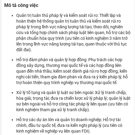
KHÁM PHÁ NGHỀ NGHIỆP
Mô tả công việc
Tử vi nghề nghiệp
Quản trị tuân thủ pháp lý và kiểm soát rủi ro: Thiết lập và
hoàn thiện hệ thống quản trị tuân thủ và kiểm soát rủi ro
pháp lý trong lĩnh vực năng lượng tái tạo; theo dõi, nghiên
Kỹ năng nghề nghiệp
cứu và tổng hợp chính sách pháp luật liên quan, hỗ trợ các bộ
HƯỚNG NGHIỆP VIỆC LÀM
phận chuẩn hóa quy trình (ưu tiên có kinh nghiệm 3 năm trở
lên trong lĩnh vực năng lượng tái tạo, quen thuộc với thủ tục
Đặc trưng từng nghề
đất đai).
Hỗ trợ đàm phán và quản lý hợp đồng: Phụ trách các hợp
Xu hướng việc làm
đồng xây dựng, thương mại quốc tế và các hợp đồng liên
quan đến nhà thầu; kiểm soát đánh giá rủi ro hợp đồng, kiến
XÂY DỰNG VÀ PHÁT TRIỂN ĐỘI NGŨ
nghị cải tiến; tham gia đàm phán và đưa ra ý kiến pháp lý, hỗ
NHÂN SỰ
trợ hoàn thiện quy trình nghiệp vụ thương mại quốc tế.
TUYỂN DỤNG VIỆC LÀM
Xử lý tố tụng và quản lý luật sư bên ngoài: Xử lý tranh chấp,
hòa giải, trọng tài; đưa ra chiến lược xử lý pháp lý; quản lý luật
sư bên ngoài và hỗ trợ công tác pháp lý liên quan (ưu tiên có
kinh nghiệm tham gia xử lý tranh chấp).
Hỗ trợ các dự án lớn và quản trị doanh nghiệp: Hỗ trợ tài
chính, đầu tư quốc tế, đưa ra kiến nghị pháp lý (ưu tiên có
kinh nghiệm về nghiệp vụ liên quan FDI).