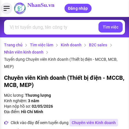
NhanSu.vn
Đăng nhập
Tìm việc
PHÁP LUẬT VIỆT NAM
Tìm việc làm
Quản lý CV
Tính lương Gross - Net
Văn bản pháp luật
Trang chủ
Tìm việc làm
Kinh doanh
B2C sales
Việc làm ngành luật
Tải CV lên
Tính thuế thu nhập cá nhân
Chính sách mới
Nhân viên kinh doanh
Việc làm lương cao
Tạo CV trực tuyến
Tính trợ cấp thất nghiệp
Tuyển dụng Chuyên viên Kinh doanh (Thiết bị điện - MCCB, MCB,
PHÁP LUẬT LAO ĐỘNG
MEP)
Lao động và tiền lương
Việc làm tốt nhất
MẪU CV THEO STYLE
Chuyên viên Kinh doanh (Thiết bị điện - MCCB,
MCB, MEP)
Bảo hiểm và phúc lợi
CÔNG TY
Mẫu CV đơn giản
Mức lương:
Thương lượng
Thuế thu nhập
Kinh nghiệm:
3 năm
Danh sách nhà tuyển dụng
Mẫu CV hiện đại
Hạn nộp hồ sơ:
02/05/2026
Hồ sơ biểu mẫu
Địa điểm:
Hồ Chí Minh
Nhà tuyển dụng hàng đầu
Click vào đây để xem tuyển dụng
Chuyên viên Kinh doanh
Chính sách lao động