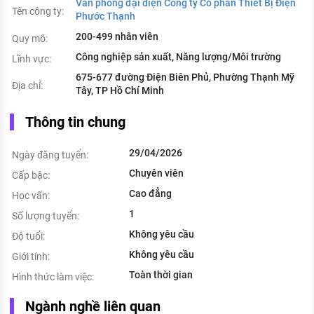
Văn phòng đại diện Công ty Cổ phần Thiết Bị Điện
Tên công ty:
Phước Thạnh
200-499 nhân viên
Quy mô:
Công nghiệp sản xuất, Năng lượng/Môi trường
Lĩnh vực:
675-677 đường Điện Biên Phủ, Phường Thạnh Mỹ
Địa chỉ:
Tây, TP Hồ Chí Minh
Thông tin chung
29/04/2026
Ngày đăng tuyển:
Chuyên viên
Cấp bậc:
Cao đẳng
Học vấn:
1
Số lượng tuyển:
Không yêu cầu
Độ tuổi:
Không yêu cầu
Giới tính:
Toàn thời gian
Hình thức làm việc:
Ngành nghề liên quan