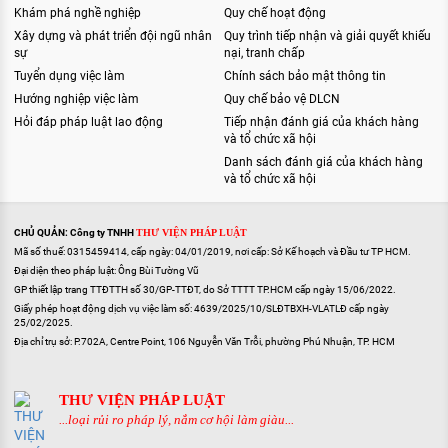
Khám phá nghề nghiệp
Quy chế hoạt động
Xây dựng và phát triển đội ngũ nhân
Quy trình tiếp nhận và giải quyết khiếu
sự
nại, tranh chấp
Tuyển dụng việc làm
Chính sách bảo mật thông tin
Hướng nghiệp việc làm
Quy chế bảo vệ DLCN
Hỏi đáp pháp luật lao động
Tiếp nhận đánh giá của khách hàng
và tổ chức xã hội
Danh sách đánh giá của khách hàng
và tổ chức xã hội
CHỦ QUẢN: Công ty TNHH
THƯ VIỆN PHÁP LUẬT
Mã số thuế: 0315459414, cấp ngày: 04/01/2019, nơi cấp: Sở Kế hoạch và Đầu tư TP HCM.
Đại diện theo pháp luật: Ông Bùi Tường Vũ
GP thiết lập trang TTĐTTH số 30/GP-TTĐT, do Sở TTTT TP.HCM cấp ngày 15/06/2022.
Giấy phép hoạt động dịch vụ việc làm số: 4639/2025/10/SLĐTBXH-VLATLĐ cấp ngày
25/02/2025.
Địa chỉ trụ sở: P.702A, Centre Point, 106 Nguyễn Văn Trỗi, phường Phú Nhuận, TP. HCM
THƯ VIỆN PHÁP LUẬT
...loại rủi ro pháp lý, nắm cơ hội làm giàu...