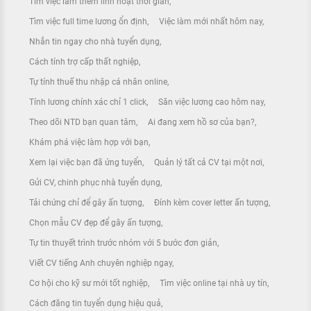
Tìm việc làm thêm linh hoạt thời gian
Tìm việc full time lương ổn định
Việc làm mới nhất hôm nay
Nhắn tin ngay cho nhà tuyển dụng
Cách tính trợ cấp thất nghiệp
Tự tính thuế thu nhập cá nhân online
Tính lương chính xác chỉ 1 click
Săn việc lương cao hôm nay
Theo dõi NTD bạn quan tâm
Ai đang xem hồ sơ của bạn?
Khám phá việc làm hợp với bạn
Xem lại việc bạn đã ứng tuyển
Quản lý tất cả CV tại một nơi
Gửi CV, chinh phục nhà tuyển dụng
Tải chứng chỉ để gây ấn tượng
Đính kèm cover letter ấn tượng
Chọn mẫu CV đẹp để gây ấn tượng
Tự tin thuyết trình trước nhóm với 5 bước đơn giản
Viết CV tiếng Anh chuyên nghiệp ngay
Cơ hội cho kỹ sư mới tốt nghiệp
Tìm việc online tại nhà uy tín
Cách đăng tin tuyển dụng hiệu quả