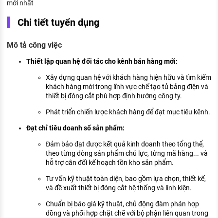
mới nhất
KHÁM PHÁ NGHỀ NGHIỆP
Chi tiết tuyển dụng
Tử vi nghề nghiệp
Mô tả công việc
Kỹ năng nghề nghiệp
Thiết lập quan hệ đối tác cho kênh bán hàng mới:
HƯỚNG NGHIỆP VIỆC LÀM
Xây dựng quan hệ với khách hàng hiện hữu và tìm kiếm
Đặc trưng từng nghề
khách hàng mới trong lĩnh vực chế tạo tủ bảng điện và
thiết bị đóng cắt phù hợp định hướng công ty.
Xu hướng việc làm
Phát triển chiến lược khách hàng để đạt mục tiêu kênh.
XÂY DỰNG VÀ PHÁT TRIỂN ĐỘI NGŨ
NHÂN SỰ
Đạt chỉ tiêu doanh số sản phẩm:
Đảm bảo đạt được kết quả kinh doanh theo tổng thể,
TUYỂN DỤNG VIỆC LÀM
theo từng dòng sản phẩm chủ lực, từng mã hàng... và
hỗ trợ cân đối kế hoạch tồn kho sản phẩm.
Tư vấn kỹ thuật toàn diện, bao gồm lựa chọn, thiết kế,
và đề xuất thiết bị đóng cắt hệ thống và linh kiện.
Chuẩn bị báo giá kỹ thuật, chủ động đàm phán hợp
đồng và phối hợp chặt chẽ với bộ phận liên quan trong