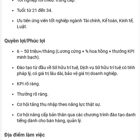
Tốt nghiệp tối thiểu: trung cấp.
Tuổi: từ 21 đến 34.
Ưu tiên ứng viên tốt nghiệp ngành Tài chính, Kế toán, Kinh tế,
Luật.
Quyền lợi/Phúc lợi
6 – 50 triệu+/tháng (Lương cứng + % hoa hồng + thưởng KPI
minh bạch).
Đào tạo từ đầu về Sở hữu trí tuệ, Dịch vụ Sở hữu trí tuệ có tính
pháp lý, có giá trị lâu dài, bảo vệ giá trị doanh nghiệp.
KPI rõ ràng.
Thưởng rõ ràng.
Cơ hội tăng thu nhập theo năng lực thật sự.
Cơ hội nâng cấp bản thân qua các chương trình đào tạo danh
tiếng dành cho bán hàng, quản lý.
Địa điểm làm việc