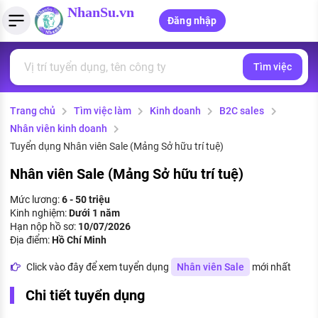
NhanSu.vn
Đăng nhập
Tìm việc
PHÁP LUẬT VIỆT NAM
Tìm việc làm
Quản lý CV
Tính lương Gross - Net
Văn bản pháp luật
Trang chủ
Tìm việc làm
Kinh doanh
B2C sales
Việc làm ngành luật
Tải CV lên
Tính thuế thu nhập cá nhân
Chính sách mới
Nhân viên kinh doanh
Việc làm lương cao
Tạo CV trực tuyến
Tính trợ cấp thất nghiệp
Tuyển dụng Nhân viên Sale (Mảng Sở hữu trí tuệ)
PHÁP LUẬT LAO ĐỘNG
Nhân viên Sale (Mảng Sở hữu trí tuệ)
Lao động và tiền lương
Việc làm tốt nhất
MẪU CV THEO STYLE
Mức lương:
6 - 50 triệu
Bảo hiểm và phúc lợi
Kinh nghiệm:
Dưới 1 năm
CÔNG TY
Mẫu CV đơn giản
Hạn nộp hồ sơ:
10/07/2026
Thuế thu nhập
Địa điểm:
Hồ Chí Minh
Danh sách nhà tuyển dụng
Mẫu CV hiện đại
Click vào đây để xem tuyển dụng
Nhân viên Sale
mới nhất
Hồ sơ biểu mẫu
Nhà tuyển dụng hàng đầu
Chi tiết tuyển dụng
Chính sách lao động