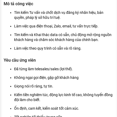
Mô tả công việc
KHÁM PHÁ NGHỀ NGHIỆP
Tử vi nghề nghiệp
Tìm kiếm Tư vấn và chốt dịch vụ đăng ký nhãn hiệu, bản
quyền, pháp lý sở hữu trí tuệ.
Kỹ năng nghề nghiệp
Làm việc qua điện thoại, Zalo, email, tư vấn trực tiếp.
HƯỚNG NGHIỆP VIỆC LÀM
Tìm kiếm và Khai thác data có sẵn, chủ động mở rộng nguồn
khách hàng và chăm sóc khách hàng của chính bạn.
Đặc trưng từng nghề
Làm việc theo quy trình có sẵn và rõ ràng.
Xu hướng việc làm
Yêu cầu ứng viên
XÂY DỰNG VÀ PHÁT TRIỂN ĐỘI NGŨ
NHÂN SỰ
Đã từng làm telesales/sales (lợi thế).
TUYỂN DỤNG VIỆC LÀM
Không ngại gọi điện, gặp gỡ khách hàng
Giọng nói rõ ràng, tự tin.
Kiếm tiền nghiêm túc, động lực kinh tế cao, không tuyển đồng
đội làm cho biết.
Ổn định, cam kết, kiểm soát tốt cảm xúc.