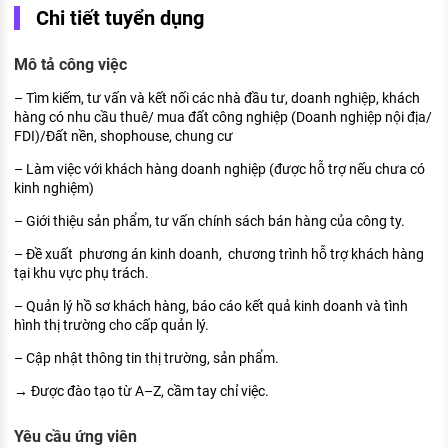
Chi tiết tuyển dụng
KHÁM PHÁ NGHỀ NGHIỆP
Tử vi nghề nghiệp
Mô tả công việc
Kỹ năng nghề nghiệp
– Tìm kiếm, tư vấn và kết nối các nhà đầu tư, doanh nghiệp, khách
hàng có nhu cầu thuê/ mua đất công nghiệp (Doanh nghiệp nội địa/
HƯỚNG NGHIỆP VIỆC LÀM
FDI)/Đất nền, shophouse, chung cư
Đặc trưng từng nghề
– Làm việc với khách hàng doanh nghiệp (được hỗ trợ nếu chưa có
kinh nghiệm)
Xu hướng việc làm
– Giới thiệu sản phẩm, tư vấn chính sách bán hàng của công ty.
XÂY DỰNG VÀ PHÁT TRIỂN ĐỘI NGŨ
– Đề xuất phương án kinh doanh, chương trình hỗ trợ khách hàng
NHÂN SỰ
tại khu vực phụ trách.
TUYỂN DỤNG VIỆC LÀM
– Quản lý hồ sơ khách hàng, báo cáo kết quả kinh doanh và tình
hình thị trường cho cấp quản lý.
– Cập nhật thông tin thị trường, sản phẩm.
→ Được đào tạo từ A–Z, cầm tay chỉ việc.
Yêu cầu ứng viên