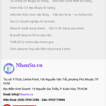
Tải chứng chỉ để gây ấn tượng
Đính kèm cover letter ấn tượng
Chọn mẫu CV đẹp để gây ấn tượng
Hiểu bản thân, chọn việc đúng
Việc làm từ xa – xu hướng mới
Tạo CV chuyên nghiệp chỉ vài bước
Đăng tin tuyển dụng nhanh
Gửi CV ấn tượng qua email
Bí quyết sàng lọc hồ sơ ứng viên
Thiết kế CV online siêu nhanh gọn
Cách sàng lọc ứng viên tiềm năng trong 5 phút
NhanSu.vn
Trụ sở: P.702A, Centre Point, 106 Nguyễn Văn Trỗi, phường Phú Nhuận, TP.
HCM
Địa điểm Kinh Doanh: 19 Nguyễn Gia Thiều, P. Xuân Hòa, TP.HCM
Email:
info@
NhanSu.vn
Điện thoại: (028) 3930 2288 - Zalo: 0932170886