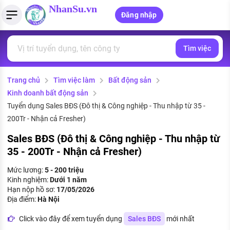
NhanSu.vn
Đăng nhập
Tìm việc
PHÁP LUẬT VIỆT NAM
Tìm việc làm
Quản lý CV
Tính lương Gross - Net
Văn bản pháp luật
Trang chủ
Tìm việc làm
Bất động sản
Việc làm ngành luật
Tải CV lên
Tính thuế thu nhập cá nhân
Chính sách mới
Kinh doanh bất động sản
Việc làm lương cao
Tạo CV trực tuyến
Tính trợ cấp thất nghiệp
Tuyển dụng Sales BĐS (Đô thị & Công nghiệp - Thu nhập từ 35 -
PHÁP LUẬT LAO ĐỘNG
200Tr - Nhận cả Fresher)
Lao động và tiền lương
Việc làm tốt nhất
MẪU CV THEO STYLE
Sales BĐS (Đô thị & Công nghiệp - Thu nhập từ
35 - 200Tr - Nhận cả Fresher)
Bảo hiểm và phúc lợi
CÔNG TY
Mẫu CV đơn giản
Mức lương:
5 - 200 triệu
Thuế thu nhập
Kinh nghiệm:
Dưới 1 năm
Danh sách nhà tuyển dụng
Mẫu CV hiện đại
Hạn nộp hồ sơ:
17/05/2026
Hồ sơ biểu mẫu
Địa điểm:
Hà Nội
Nhà tuyển dụng hàng đầu
Click vào đây để xem tuyển dụng
Sales BĐS
mới nhất
Chính sách lao động