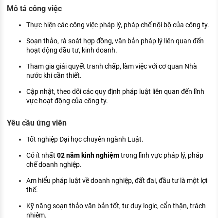
KHÁM PHÁ NGHỀ NGHIỆP
Mô tả công việc
Tử vi nghề nghiệp
Thực hiện các công việc pháp lý, pháp chế nội bộ của công ty.
Soạn thảo, rà soát hợp đồng, văn bản pháp lý liên quan đến
Kỹ năng nghề nghiệp
hoạt động đầu tư, kinh doanh.
HƯỚNG NGHIỆP VIỆC LÀM
Tham gia giải quyết tranh chấp, làm việc với cơ quan Nhà
nước khi cần thiết.
Đặc trưng từng nghề
Cập nhật, theo dõi các quy định pháp luật liên quan đến lĩnh
Xu hướng việc làm
vực hoạt động của công ty.
XÂY DỰNG VÀ PHÁT TRIỂN ĐỘI NGŨ
Yêu cầu ứng viên
NHÂN SỰ
Tốt nghiệp Đại học chuyên ngành Luật.
TUYỂN DỤNG VIỆC LÀM
Có ít nhất
02 năm kinh nghiệm
trong lĩnh vực pháp lý, pháp
chế doanh nghiệp.
Am hiểu pháp luật về doanh nghiệp, đất đai, đầu tư là một lợi
thế.
Kỹ năng soạn thảo văn bản tốt, tư duy logic, cẩn thận, trách
nhiệm.