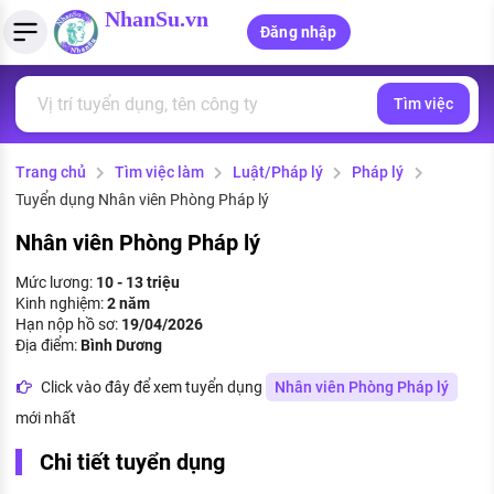
NhanSu.vn
Đăng nhập
Tìm việc
PHÁP LUẬT VIỆT NAM
Tìm việc làm
Quản lý CV
Tính lương Gross - Net
Văn bản pháp luật
Trang chủ
Tìm việc làm
Luật/Pháp lý
Pháp lý
Việc làm ngành luật
Tải CV lên
Tính thuế thu nhập cá nhân
Chính sách mới
Tuyển dụng Nhân viên Phòng Pháp lý
Việc làm lương cao
Tạo CV trực tuyến
Tính trợ cấp thất nghiệp
PHÁP LUẬT LAO ĐỘNG
Nhân viên Phòng Pháp lý
Lao động và tiền lương
Việc làm tốt nhất
Mức lương:
10 - 13 triệu
MẪU CV THEO STYLE
Kinh nghiệm:
2 năm
Bảo hiểm và phúc lợi
Hạn nộp hồ sơ:
19/04/2026
CÔNG TY
Mẫu CV đơn giản
Địa điểm:
Bình Dương
Thuế thu nhập
Danh sách nhà tuyển dụng
Click vào đây để xem tuyển dụng
Nhân viên Phòng Pháp lý
Mẫu CV hiện đại
mới nhất
Hồ sơ biểu mẫu
Nhà tuyển dụng hàng đầu
Chi tiết tuyển dụng
Chính sách lao động