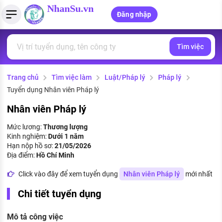
NhanSu.vn
Đăng nhập
Tìm việc
PHÁP LUẬT VIỆT NAM
Tìm việc làm
Quản lý CV
Tính lương Gross - Net
Văn bản pháp luật
Trang chủ
Tìm việc làm
Luật/Pháp lý
Pháp lý
Việc làm ngành luật
Tải CV lên
Tính thuế thu nhập cá nhân
Chính sách mới
Tuyển dụng Nhân viên Pháp lý
Việc làm lương cao
Tạo CV trực tuyến
Tính trợ cấp thất nghiệp
PHÁP LUẬT LAO ĐỘNG
Nhân viên Pháp lý
Lao động và tiền lương
Việc làm tốt nhất
Mức lương:
Thương lượng
MẪU CV THEO STYLE
Kinh nghiệm:
Dưới 1 năm
Bảo hiểm và phúc lợi
Hạn nộp hồ sơ:
21/05/2026
CÔNG TY
Mẫu CV đơn giản
Địa điểm:
Hồ Chí Minh
Thuế thu nhập
Danh sách nhà tuyển dụng
Click vào đây để xem tuyển dụng
Nhân viên Pháp lý
mới nhất
Mẫu CV hiện đại
Hồ sơ biểu mẫu
Chi tiết tuyển dụng
Nhà tuyển dụng hàng đầu
Chính sách lao động
Mô tả công việc