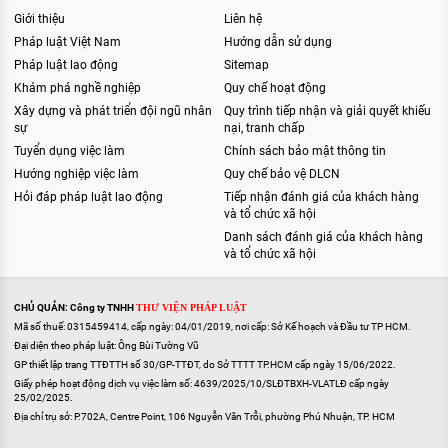
Giới thiệu
Liên hệ
Pháp luật Việt Nam
Hướng dẫn sử dụng
Pháp luật lao động
Sitemap
Khám phá nghề nghiệp
Quy chế hoạt động
Xây dựng và phát triển đội ngũ nhân
Quy trình tiếp nhận và giải quyết khiếu
sự
nại, tranh chấp
Tuyển dụng việc làm
Chính sách bảo mật thông tin
Hướng nghiệp việc làm
Quy chế bảo vệ DLCN
Hỏi đáp pháp luật lao động
Tiếp nhận đánh giá của khách hàng
và tổ chức xã hội
Danh sách đánh giá của khách hàng
và tổ chức xã hội
CHỦ QUẢN: Công ty TNHH
THƯ VIỆN PHÁP LUẬT
Mã số thuế: 0315459414, cấp ngày: 04/01/2019, nơi cấp: Sở Kế hoạch và Đầu tư TP HCM.
Đại diện theo pháp luật: Ông Bùi Tường Vũ
GP thiết lập trang TTĐTTH số 30/GP-TTĐT, do Sở TTTT TP.HCM cấp ngày 15/06/2022.
Giấy phép hoạt động dịch vụ việc làm số: 4639/2025/10/SLĐTBXH-VLATLĐ cấp ngày
25/02/2025.
Địa chỉ trụ sở: P.702A, Centre Point, 106 Nguyễn Văn Trỗi, phường Phú Nhuận, TP. HCM