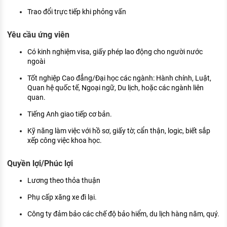
KHÁM PHÁ NGHỀ NGHIỆP
Trao đổi trực tiếp khi phỏng vấn
Tử vi nghề nghiệp
Yêu cầu ứng viên
Kỹ năng nghề nghiệp
Có kinh nghiệm visa, giấy phép lao động cho người nước
ngoài
HƯỚNG NGHIỆP VIỆC LÀM
Tốt nghiệp Cao đẳng/Đại học các ngành: Hành chính, Luật,
Đặc trưng từng nghề
Quan hệ quốc tế, Ngoại ngữ, Du lịch, hoặc các ngành liên
quan.
Xu hướng việc làm
Tiếng Anh giao tiếp cơ bản.
XÂY DỰNG VÀ PHÁT TRIỂN ĐỘI NGŨ
Kỹ năng làm việc với hồ sơ, giấy tờ; cẩn thận, logic, biết sắp
NHÂN SỰ
xếp công việc khoa học.
TUYỂN DỤNG VIỆC LÀM
Quyền lợi/Phúc lợi
Lương theo thỏa thuận
Phụ cấp xăng xe đi lại.
Công ty đảm bảo các chế độ bảo hiểm, du lịch hàng năm, quý.