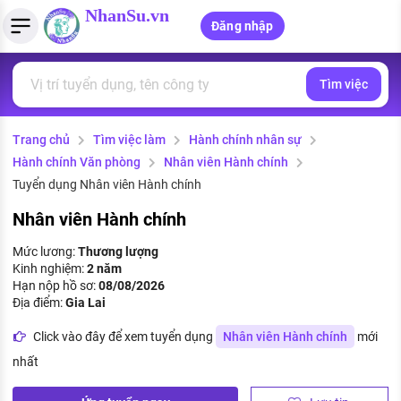
NhanSu.vn
Đăng nhập
Tìm việc
PHÁP LUẬT VIỆT NAM
Tìm việc làm
Quản lý CV
Tính lương Gross - Net
Văn bản pháp luật
Trang chủ
Tìm việc làm
Hành chính nhân sự
Việc làm ngành luật
Tải CV lên
Tính thuế thu nhập cá nhân
Chính sách mới
Hành chính Văn phòng
Nhân viên Hành chính
Việc làm lương cao
Tạo CV trực tuyến
Tính trợ cấp thất nghiệp
Tuyển dụng Nhân viên Hành chính
PHÁP LUẬT LAO ĐỘNG
Nhân viên Hành chính
Lao động và tiền lương
Việc làm tốt nhất
MẪU CV THEO STYLE
Mức lương:
Thương lượng
Bảo hiểm và phúc lợi
Kinh nghiệm:
2 năm
CÔNG TY
Mẫu CV đơn giản
Hạn nộp hồ sơ:
08/08/2026
Thuế thu nhập
Địa điểm:
Gia Lai
Danh sách nhà tuyển dụng
Mẫu CV hiện đại
Click vào đây để xem tuyển dụng
Nhân viên Hành chính
mới
Hồ sơ biểu mẫu
Nhà tuyển dụng hàng đầu
nhất
Chính sách lao động