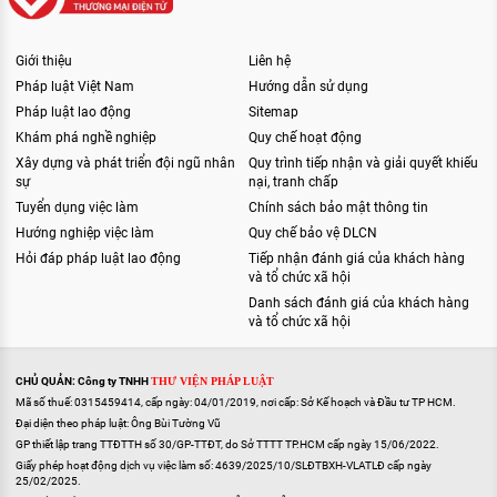
Giới thiệu
Liên hệ
Pháp luật Việt Nam
Hướng dẫn sử dụng
Pháp luật lao động
Sitemap
Khám phá nghề nghiệp
Quy chế hoạt động
Xây dựng và phát triển đội ngũ nhân
Quy trình tiếp nhận và giải quyết khiếu
sự
nại, tranh chấp
Tuyển dụng việc làm
Chính sách bảo mật thông tin
Hướng nghiệp việc làm
Quy chế bảo vệ DLCN
Hỏi đáp pháp luật lao động
Tiếp nhận đánh giá của khách hàng
và tổ chức xã hội
Danh sách đánh giá của khách hàng
và tổ chức xã hội
CHỦ QUẢN: Công ty TNHH
THƯ VIỆN PHÁP LUẬT
Mã số thuế: 0315459414, cấp ngày: 04/01/2019, nơi cấp: Sở Kế hoạch và Đầu tư TP HCM.
Đại diện theo pháp luật: Ông Bùi Tường Vũ
GP thiết lập trang TTĐTTH số 30/GP-TTĐT, do Sở TTTT TP.HCM cấp ngày 15/06/2022.
Giấy phép hoạt động dịch vụ việc làm số: 4639/2025/10/SLĐTBXH-VLATLĐ cấp ngày
25/02/2025.