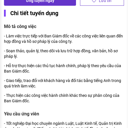
Ứng tuyển ngay
Lưu tin
KHÁM PHÁ NGHỀ NGHIỆP
Chi tiết tuyển dụng
Tử vi nghề nghiệp
Mô tả công việc
Kỹ năng nghề nghiệp
- Làm việc trực tiếp với Ban Giám đốc về các công việc liên quan đến
HƯỚNG NGHIỆP VIỆC LÀM
hợp đồng và hồ sơ pháp lý của công ty.
Đặc trưng từng nghề
- Soạn thảo, quản lý, theo dõi và lưu trữ hợp đồng, văn bản, hồ sơ
pháp lý.
Xu hướng việc làm
- Hỗ trợ thực hiện các thủ tục hành chính, pháp lý theo yêu cầu của
XÂY DỰNG VÀ PHÁT TRIỂN ĐỘI NGŨ
Ban Giám đốc.
NHÂN SỰ
- Giao tiếp, trao đổi với khách hàng và đối tác bằng tiếng Anh trong
TUYỂN DỤNG VIỆC LÀM
quá trình làm việc.
- Thực hiện các công việc hành chính khác theo sự phân công của
Ban Giám đốc.
Yêu cầu ứng viên
- Tốt nghiệp Đại học chuyên ngành Luật, Luật Kinh tế, Quản trị Kinh