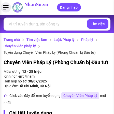
NhanSu.vn
Đăng nhập
Tìm việc
PHÁP LUẬT VIỆT NAM
Tìm việc làm
Quản lý CV
Tính lương Gross - Net
Văn bản pháp luật
Trang chủ
Tìm việc làm
Luật/Pháp lý
Pháp lý
Việc làm ngành luật
Tải CV lên
Tính thuế thu nhập cá nhân
Chính sách mới
Chuyên viên pháp lý
Việc làm lương cao
Tạo CV trực tuyến
Tính trợ cấp thất nghiệp
Tuyển dụng Chuyên Viên Pháp Lý (Phòng Chuẩn bị Đầu tư)
PHÁP LUẬT LAO ĐỘNG
Chuyên Viên Pháp Lý (Phòng Chuẩn bị Đầu tư)
Lao động và tiền lương
Việc làm tốt nhất
MẪU CV THEO STYLE
Mức lương:
12 - 25 triệu
Bảo hiểm và phúc lợi
Kinh nghiệm:
4 năm
CÔNG TY
Mẫu CV đơn giản
Hạn nộp hồ sơ:
30/07/2025
Thuế thu nhập
Địa điểm:
Hồ Chí Minh, Hà Nội
Danh sách nhà tuyển dụng
Mẫu CV hiện đại
Click vào đây để xem tuyển dụng
Chuyên Viên Pháp Lý
mới
Hồ sơ biểu mẫu
Nhà tuyển dụng hàng đầu
nhất
Chính sách lao động
Chi tiết tuyển dụng