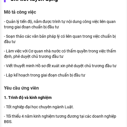
KHÁM PHÁ NGHỀ NGHIỆP
Mô tả công việc
Tử vi nghề nghiệp
- Quản lý tiến độ, nắm được trình tự nội dung công việc liên quan
Kỹ năng nghề nghiệp
trong giai đoạn chuẩn bị đầu tư
HƯỚNG NGHIỆP VIỆC LÀM
- Soạn thảo các văn bản pháp lý có liên quan trong việc chuẩn bị
đầu tư
Đặc trưng từng nghề
- Làm việc với Cơ quan nhà nước có thẩm quyền trong việc thẩm
định, phê duyệt chủ trương đầu tư
Xu hướng việc làm
- Viết thuyết minh Hồ sơ đề xuát xin phê duyệt chủ trương đầu tư
XÂY DỰNG VÀ PHÁT TRIỂN ĐỘI NGŨ
NHÂN SỰ
- Lập kế hoạch trong giai đoạn chuẩn bị đầu tư
TUYỂN DỤNG VIỆC LÀM
Yêu cầu ứng viên
1. Trình độ và kinh nghiệm
- Tốt nghiệp đại học chuyên ngành Luật.
- Tối thiểu 4 năm kinh nghiệm tương đương tại các doanh nghiệp
BĐS.