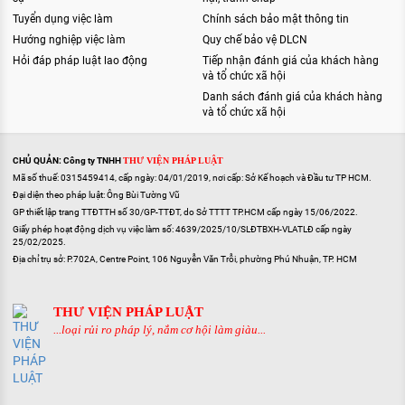
Tuyển dụng việc làm
Chính sách bảo mật thông tin
Hướng nghiệp việc làm
Quy chế bảo vệ DLCN
Hỏi đáp pháp luật lao động
Tiếp nhận đánh giá của khách hàng
và tổ chức xã hội
Danh sách đánh giá của khách hàng
và tổ chức xã hội
CHỦ QUẢN: Công ty TNHH
THƯ VIỆN PHÁP LUẬT
Mã số thuế: 0315459414, cấp ngày: 04/01/2019, nơi cấp: Sở Kế hoạch và Đầu tư TP HCM.
Đại diện theo pháp luật: Ông Bùi Tường Vũ
GP thiết lập trang TTĐTTH số 30/GP-TTĐT, do Sở TTTT TP.HCM cấp ngày 15/06/2022.
Giấy phép hoạt động dịch vụ việc làm số: 4639/2025/10/SLĐTBXH-VLATLĐ cấp ngày
25/02/2025.
Địa chỉ trụ sở: P.702A, Centre Point, 106 Nguyễn Văn Trỗi, phường Phú Nhuận, TP. HCM
THƯ VIỆN PHÁP LUẬT
...loại rủi ro pháp lý, nắm cơ hội làm giàu...