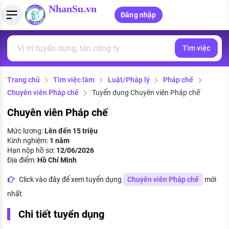
NhanSu.vn
Đăng nhập
Tìm việc
PHÁP LUẬT VIỆT NAM
Tìm việc làm
Quản lý CV
Tính lương Gross - Net
Văn bản pháp luật
Trang chủ
Tìm việc làm
Luật/Pháp lý
Pháp chế
Việc làm ngành luật
Tải CV lên
Tính thuế thu nhập cá nhân
Chính sách mới
Chuyên viên Pháp chế
Tuyển dụng Chuyên viên Pháp chế
Việc làm lương cao
Tạo CV trực tuyến
Tính trợ cấp thất nghiệp
PHÁP LUẬT LAO ĐỘNG
Chuyên viên Pháp chế
Lao động và tiền lương
Việc làm tốt nhất
Mức lương:
Lên đến 15 triệu
MẪU CV THEO STYLE
Kinh nghiệm:
1 năm
Bảo hiểm và phúc lợi
Hạn nộp hồ sơ:
12/06/2026
CÔNG TY
Mẫu CV đơn giản
Địa điểm:
Hồ Chí Minh
Thuế thu nhập
Danh sách nhà tuyển dụng
Click vào đây để xem tuyển dụng
Chuyên viên Pháp chế
mới
Mẫu CV hiện đại
nhất
Hồ sơ biểu mẫu
Nhà tuyển dụng hàng đầu
Chi tiết tuyển dụng
Chính sách lao động