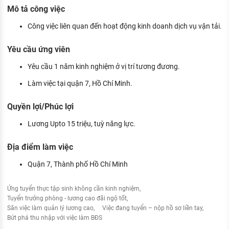
KHÁM PHÁ NGHỀ NGHIỆP
Mô tả công việc
Tử vi nghề nghiệp
Công việc liên quan đến hoạt động kinh doanh dịch vụ vận tải.
Kỹ năng nghề nghiệp
Yêu cầu ứng viên
HƯỚNG NGHIỆP VIỆC LÀM
Yêu cầu 1 năm kinh nghiệm ở vị trí tương đương.
Đặc trưng từng nghề
Làm việc tại quận 7, Hồ Chí Minh.
Xu hướng việc làm
Quyền lợi/Phúc lợi
XÂY DỰNG VÀ PHÁT TRIỂN ĐỘI NGŨ
Lương Upto 15 triệu, tuỳ năng lực.
NHÂN SỰ
Địa điểm làm việc
TUYỂN DỤNG VIỆC LÀM
Quận 7, Thành phố Hồ Chí Minh
Ứng tuyển thực tập sinh không cần kinh nghiệm
Tuyển trưởng phòng - lương cao đãi ngộ tốt
Săn việc làm quản lý lương cao
Việc đang tuyển – nộp hồ sơ liền tay
Bứt phá thu nhập với việc làm BĐS