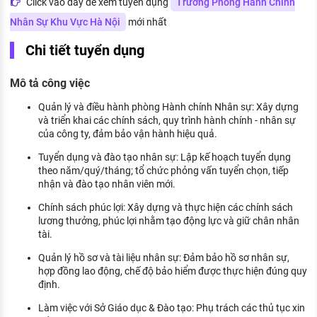
Click vào đây để xem tuyển dụng
Trưởng Phòng Hành Chính
KHÁM PHÁ NGHỀ NGHIỆP
Nhân Sự Khu Vực Hà Nội
mới nhất
Tử vi nghề nghiệp
Chi tiết tuyển dụng
Kỹ năng nghề nghiệp
Mô tả công việc
HƯỚNG NGHIỆP VIỆC LÀM
Quản lý và điều hành phòng Hành chính Nhân sự: Xây dựng
Đặc trưng từng nghề
và triển khai các chính sách, quy trình hành chính - nhân sự
của công ty, đảm bảo vận hành hiệu quả.
Xu hướng việc làm
Tuyển dụng và đào tạo nhân sự: Lập kế hoạch tuyển dụng
XÂY DỰNG VÀ PHÁT TRIỂN ĐỘI NGŨ
theo năm/quý/tháng; tổ chức phỏng vấn tuyển chọn, tiếp
NHÂN SỰ
nhận và đào tạo nhân viên mới.
Chính sách phúc lợi: Xây dựng và thực hiện các chính sách
TUYỂN DỤNG VIỆC LÀM
lương thưởng, phúc lợi nhằm tạo động lực và giữ chân nhân
tài.
Quản lý hồ sơ và tài liệu nhân sự: Đảm bảo hồ sơ nhân sự,
hợp đồng lao động, chế độ bảo hiểm được thực hiện đúng quy
định.
Làm việc với Sở Giáo dục & Đào tạo: Phụ trách các thủ tục xin