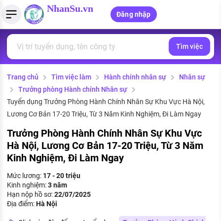
NhanSu.vn
Đăng nhập
Tìm việc
PHÁP LUẬT VIỆT NAM
Tìm việc làm
Quản lý CV
Tính lương Gross - Net
Văn bản pháp luật
Trang chủ
Tìm việc làm
Hành chính nhân sự
Nhân sự
Việc làm ngành luật
Tải CV lên
Tính thuế thu nhập cá nhân
Chính sách mới
Trưởng phòng Hành chính Nhân sự
Việc làm lương cao
Tạo CV trực tuyến
Tính trợ cấp thất nghiệp
Tuyển dụng Trưởng Phòng Hành Chính Nhân Sự Khu Vực Hà Nội,
PHÁP LUẬT LAO ĐỘNG
Lương Cơ Bản 17-20 Triệu, Từ 3 Năm Kinh Nghiệm, Đi Làm Ngay
Lao động và tiền lương
Việc làm tốt nhất
MẪU CV THEO STYLE
Trưởng Phòng Hành Chính Nhân Sự Khu Vực
Hà Nội, Lương Cơ Bản 17-20 Triệu, Từ 3 Năm
Bảo hiểm và phúc lợi
CÔNG TY
Mẫu CV đơn giản
Kinh Nghiệm, Đi Làm Ngay
Thuế thu nhập
Danh sách nhà tuyển dụng
Mức lương:
17 - 20 triệu
Mẫu CV hiện đại
Kinh nghiệm:
3 năm
Hồ sơ biểu mẫu
Hạn nộp hồ sơ:
22/07/2025
Nhà tuyển dụng hàng đầu
Địa điểm:
Hà Nội
Chính sách lao động