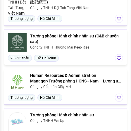
政部經理)
Công ty TNHH Dệt Tah Tong Việt Nam
Thương lượng
Hồ Chí Minh
Trưởng phòng Hành chính nhân sự (C&B chuyên
sâu)
Công ty TNHH Thương Mại Keep Rise
20 - 25 triệu
Hồ Chí Minh
Human Resources & Administration
Manager/Trưởng phòng HCNS - Nam – Lương up
to 30 triệu - Bình Tân
Công ty Cổ phần Giấy MH
Thương lượng
Hồ Chí Minh
Trưởng phòng Hành chính nhân sự
Công ty TNHH We Up