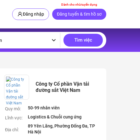
Dành cho nhà tuyển dụng
Đăng nhập
Đăng tuyển & tìm hồ sơ
Tìm việc
m
Công ty Cổ phần Vận tải
đường sắt Việt Nam
50-99 nhân viên
Quy mô:
Logistics & Chuỗi cung ứng
Lĩnh vực:
89 Yên Lãng, Phường Đống Đa, TP
Địa chỉ:
Hà Nội