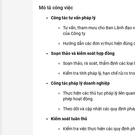
KHÁM PHÁ NGHỀ NGHIỆP
Mô tả công việc
Tử vi nghề nghiệp
Công tác tư vấn pháp lý
Tư vấn, tham mưu cho Ban Lãnh đạo và
Kỹ năng nghề nghiệp
của Công ty.
HƯỚNG NGHIỆP VIỆC LÀM
Hướng dẫn các đơn vị thực hiện đúng q
Đặc trưng từng nghề
Soạn thảo và kiểm soát hợp đồng
Xu hướng việc làm
Soạn thảo, rà soát, thẩm định các loại
XÂY DỰNG VÀ PHÁT TRIỂN ĐỘI NGŨ
Kiểm tra tính pháp lý, hạn chế rủi ro tr
NHÂN SỰ
Công tác pháp lý doanh nghiệp
TUYỂN DỤNG VIỆC LÀM
Thực hiện các thủ tục pháp lý liên qua
phép hoạt động.
Theo dõi và cập nhật các quy định pháp
Kiểm soát tuân thủ
Kiểm tra việc thực hiện các quy định ph