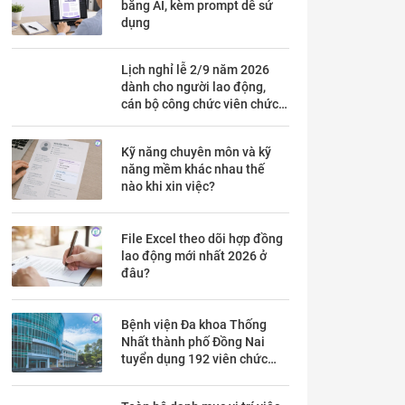
bằng AI, kèm prompt dễ sử
dụng
Lịch nghỉ lễ 2/9 năm 2026
dành cho người lao động,
cán bộ công chức viên chức
chi tiết trong mấy ngày?
Kỹ năng chuyên môn và kỹ
năng mềm khác nhau thế
nào khi xin việc?
File Excel theo dõi hợp đồng
lao động mới nhất 2026 ở
đâu?
Bệnh viện Đa khoa Thống
Nhất thành phố Đồng Nai
tuyển dụng 192 viên chức
theo Thông báo 53 chi tiết ra
sao?