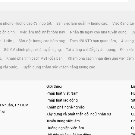
g phòng - lương cao đãi ngộ tốt
Săn việc làm quản lý lương cao
Việc đang tuy
ng ổn định
Việc làm mới nhất hôm nay
Nhắn tin ngay cho nhà tuyển dụng
Cá
ỉ 1 click
Săn việc lương cao hôm nay
Theo dõi NTD bạn quan tâm
Ai đang
Gửi CV, chinh phục nhà tuyển dụng
Tải chứng chỉ để gây ấn tượng
Đính kèm
p
Khám phá tính cách MBTI của bạn
Khám phá cách nhận diện ứng viên tiềm
ng vài bước
Tuyển dụng chăm sóc khách hàng lương cao
Giới thiệu
Li
Pháp luật Việt Nam
H
Pháp luật lao động
S
hú Nhuận, TP. HCM
Khám phá nghề nghiệp
Qu
HCM
Xây dựng và phát triển đội ngũ nhân sự
Qu
Tuyển dụng việc làm
Ch
Hướng nghiệp việc làm
Qu
Hỏi đáp pháp luật lao động
Ti