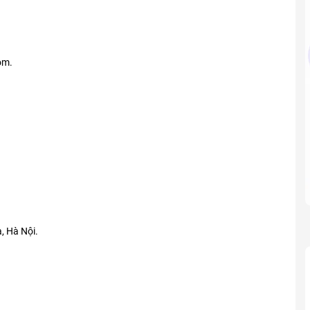
óm.
, Hà Nội.