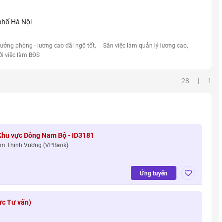
phố Hà Nội
rưởng phòng - lương cao đãi ngộ tốt
Săn việc làm quản lý lương cao
ới việc làm BĐS
28 | 1
 Khu vực Đông Nam Bộ - ID3181
am Thịnh Vượng (VPBank)
Ứng tuyển
ực Tư vấn)