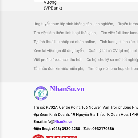
Ứng tuyển thực tập sinh không cần kinh nghiệm
Tuyển trưởn
Tìm việc làm thêm linh hoạt thời gian
Tìm việc full time lươ
Tự tính thuế thu nhập cá nhân online
Tính lương chính xác ch
Xem lại việc bạn đã ứng tuyển
Quản lý tất cả CV tại một nơi
Viết profile freelancer thu hút
Cơ hội cho kỹ sư mới tốt nghiệ
Tải mẫu đơn xin việc miễn phí
Tìm ứng viên phù hợp chỉ tro
NhanSu.vn
Trụ sở: P.702A, Centre Point, 106 Nguyễn Văn Trỗi, phường P
Địa điểm Kinh Doanh: 19 Nguyễn Gia Thiều, P. Xuân Hòa, TP.
Email:
info@
NhanSu.vn
Điện thoại: (028) 3930 2288 - Zalo: 0932170886