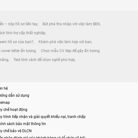
ển – nộp hồ sơ liền tay
Bứt phá thu nhập với việc làm BĐS
ch tính trợ cấp thất nghiệp
 xem hồ sơ của bạn?
Khám phá việc làm hợp với bạn
 cover letter ấn tượng
Chọn mẫu CV đẹp để gây ấn tượng
 năng
Test tính cách để chọn nghề phù hợp
ên hệ
ướng dẫn sử dụng
itemap
y chế hoạt động
y trình tiếp nhận và giải quyết khiếu nại, tranh chấp
ính sách bảo mật thông tin
y chế bảo vệ DLCN
ếp nhận đánh giá của khách hàng và tổ chức xã hội