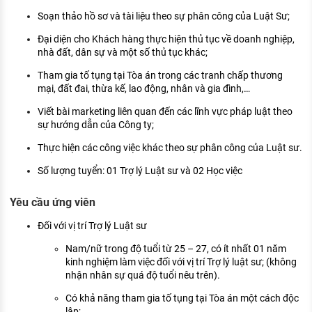
KHÁM PHÁ NGHỀ NGHIỆP
Soạn thảo hồ sơ và tài liệu theo sự phân công của Luật Sư;
Tử vi nghề nghiệp
Đại diện cho Khách hàng thực hiện thủ tục về doanh nghiệp,
nhà đất, dân sự và một số thủ tục khác;
Kỹ năng nghề nghiệp
Tham gia tố tụng tại Tòa án trong các tranh chấp thương
HƯỚNG NGHIỆP VIỆC LÀM
mại, đất đai, thừa kế, lao động, nhân và gia đình,…
Viết bài marketing liên quan đến các lĩnh vực pháp luật theo
Đặc trưng từng nghề
sự hướng dẫn của Công ty;
Xu hướng việc làm
Thực hiện các công việc khác theo sự phân công của Luật sư.
XÂY DỰNG VÀ PHÁT TRIỂN ĐỘI NGŨ
Số lượng tuyển: 01 Trợ lý Luật sư và 02 Học việc
NHÂN SỰ
Yêu cầu ứng viên
TUYỂN DỤNG VIỆC LÀM
Đối với vị trí Trợ lý Luật sư
Nam/nữ trong độ tuổi từ 25 – 27, có ít nhất 01 năm
kinh nghiệm làm việc đối với vị trí Trợ lý luật sư; (không
nhận nhân sự quá độ tuổi nêu trên).
Có khả năng tham gia tố tụng tại Tòa án một cách độc
lập;