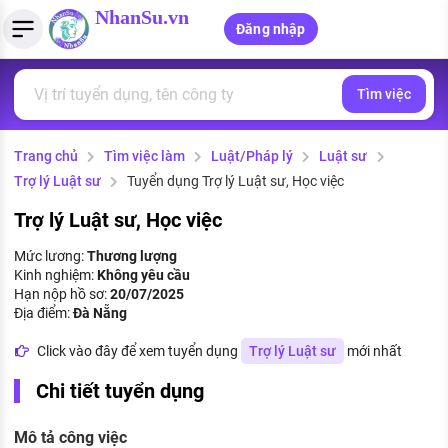
NhanSu.vn
Đăng nhập
Tìm việc
PHÁP LUẬT VIỆT NAM
Tìm việc làm
Quản lý CV
Tính lương Gross - Net
Văn bản pháp luật
Trang chủ
Tìm việc làm
Luật/Pháp lý
Luật sư
Việc làm ngành luật
Tải CV lên
Tính thuế thu nhập cá nhân
Chính sách mới
Trợ lý Luật sư
Tuyển dụng Trợ lý Luật sư, Học việc
Việc làm lương cao
Tạo CV trực tuyến
Tính trợ cấp thất nghiệp
PHÁP LUẬT LAO ĐỘNG
Trợ lý Luật sư, Học việc
Lao động và tiền lương
Việc làm tốt nhất
Mức lương:
Thương lượng
MẪU CV THEO STYLE
Kinh nghiệm:
Không yêu cầu
Bảo hiểm và phúc lợi
Hạn nộp hồ sơ:
20/07/2025
CÔNG TY
Mẫu CV đơn giản
Địa điểm:
Đà Nẵng
Thuế thu nhập
Danh sách nhà tuyển dụng
Click vào đây để xem tuyển dụng
Trợ lý Luật sư
mới nhất
Mẫu CV hiện đại
Hồ sơ biểu mẫu
Chi tiết tuyển dụng
Nhà tuyển dụng hàng đầu
Chính sách lao động
Mô tả công việc