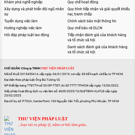
Khám phá nghề nghiệp
Quy chế hoạt động
Xây dựng và phát triển đội ngũ nhân
Quy trình tiếp nhận và giải quyết khiếu
sự
nại, tranh chấp
Tuyển dụng việc làm
Chính sách bảo mật thông tin
Hướng nghiệp việc làm
Quy chế bảo vệ DLCN
Hỏi đáp pháp luật lao động
Tiếp nhận đánh giá của khách hàng
và tổ chức xã hội
Danh sách đánh giá của khách hàng
và tổ chức xã hội
CHỦ QUẢN: Công ty TNHH
THƯ VIỆN PHÁP LUẬT
Mã số thuế: 0315459414, cấp ngày: 04/01/2019, nơi cấp: Sở Kế hoạch và Đầu tư TP HCM.
Đại diện theo pháp luật: Ông Bùi Tường Vũ
GP thiết lập trang TTĐTTH số 30/GP-TTĐT, do Sở TTTT TP.HCM cấp ngày 15/06/2022.
Giấy phép hoạt động dịch vụ việc làm số: 4639/2025/10/SLĐTBXH-VLATLĐ cấp ngày
25/02/2025.
Địa chỉ trụ sở: P.702A, Centre Point, 106 Nguyễn Văn Trỗi, phường Phú Nhuận, TP. HCM
THƯ VIỆN PHÁP LUẬT
...loại rủi ro pháp lý, nắm cơ hội làm giàu...