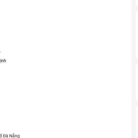
.
ịnh
hố Đà Nẵng