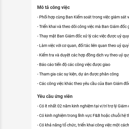
KHÁM PHÁ NGHỀ NGHIỆP
Mô tả công việc
Tử vi nghề nghiệp
- Phối hợp cùng Ban Kiểm soát trong việc giám sát 
- Triển khai và theo dõi công việc mà Ban Giám đố
Kỹ năng nghề nghiệp
- Thay mặt Ban Giám đốc xử lý các việc được uỷ qu
HƯỚNG NGHIỆP VIỆC LÀM
- Làm việc với cơ quan, đối tác liên quan theo uỷ q
Đặc trưng từng nghề
- Kiểm tra và duyệt các hợp đồng dịch vụ theo uỷ 
Xu hướng việc làm
- Báo cáo tiến độ các công việc được giao
XÂY DỰNG VÀ PHÁT TRIỂN ĐỘI NGŨ
- Tham gia các sự kiện, dự án được phân công
NHÂN SỰ
- Các công việc khác theo yêu cầu của Ban Giám đố
TUYỂN DỤNG VIỆC LÀM
Yêu cầu ứng viên
- Có ít nhất 02 năm kinh nghiệm tại vị trí trợ lý Giá
- Có kinh nghiệm trong lĩnh vực F&B hoặc chuỗi hệ th
- Có khả năng tổ chức, triển khai công việc một cách 