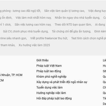
g phòng - lương cao đãi ngộ tốt
Săn việc làm quản lý lương cao
Việc đang tuy
ng ổn định
Việc làm mới nhất hôm nay
Nhắn tin ngay cho nhà tuyển dụng
Cá
ỉ 1 click
Săn việc lương cao hôm nay
Theo dõi NTD bạn quan tâm
Ai đang
Gửi CV, chinh phục nhà tuyển dụng
Tải chứng chỉ để gây ấn tượng
Đính kèm
nline siêu nhanh gọn
Viết profile freelancer thu hút
Test tính cách chọn nghề 
g tham khảo
Xu hướng việc làm 2025
Giới thiệu
Li
Pháp luật Việt Nam
H
Pháp luật lao động
S
hú Nhuận, TP. HCM
Khám phá nghề nghiệp
Qu
HCM
Xây dựng và phát triển đội ngũ nhân sự
Qu
Tuyển dụng việc làm
Ch
Hướng nghiệp việc làm
Qu
Hỏi đáp pháp luật lao động
Ti
Da