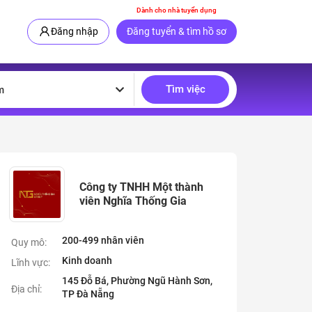
Dành cho nhà tuyển dụng
Đăng nhập
Đăng tuyển & tìm hồ sơ
Tìm việc
m
Công ty TNHH Một thành
viên Nghĩa Thống Gia
200-499 nhân viên
Quy mô:
Kinh doanh
Lĩnh vực:
145 Đỗ Bá, Phường Ngũ Hành Sơn,
Địa chỉ:
TP Đà Nẵng