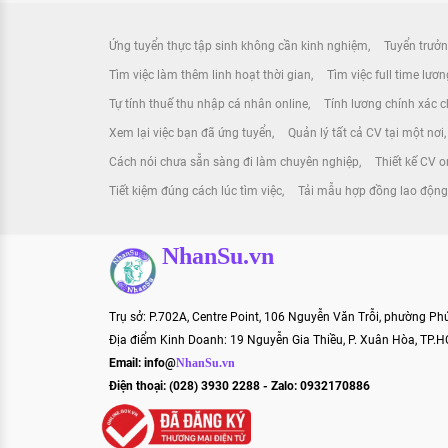
Ứng tuyển thực tập sinh không cần kinh nghiệm
Tuyển trưởn
Tìm việc làm thêm linh hoạt thời gian
Tìm việc full time lươ
Tự tính thuế thu nhập cá nhân online
Tính lương chính xác ch
Xem lại việc bạn đã ứng tuyển
Quản lý tất cả CV tại một nơi
Cách nói chưa sẵn sàng đi làm chuyên nghiệp
Thiết kế CV o
Tiết kiệm đúng cách lúc tìm việc
Tải mẫu hợp đồng lao độn
NhanSu.vn
Trụ sở: P.702A, Centre Point, 106 Nguyễn Văn Trỗi, phường P
Địa điểm Kinh Doanh: 19 Nguyễn Gia Thiều, P. Xuân Hòa, TP.
Email:
info@
NhanSu.vn
Điện thoại: (028) 3930 2288 - Zalo: 0932170886