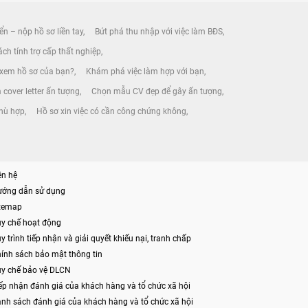
ển – nộp hồ sơ liền tay
Bứt phá thu nhập với việc làm BĐS
ch tính trợ cấp thất nghiệp
 xem hồ sơ của bạn?
Khám phá việc làm hợp với bạn
 cover letter ấn tượng
Chọn mẫu CV đẹp để gây ấn tượng
phù hợp
Hồ sơ xin việc có cần công chứng không
ên hệ
ướng dẫn sử dụng
itemap
y chế hoạt động
y trình tiếp nhận và giải quyết khiếu nại, tranh chấp
ính sách bảo mật thông tin
y chế bảo vệ DLCN
ếp nhận đánh giá của khách hàng và tổ chức xã hội
nh sách đánh giá của khách hàng và tổ chức xã hội