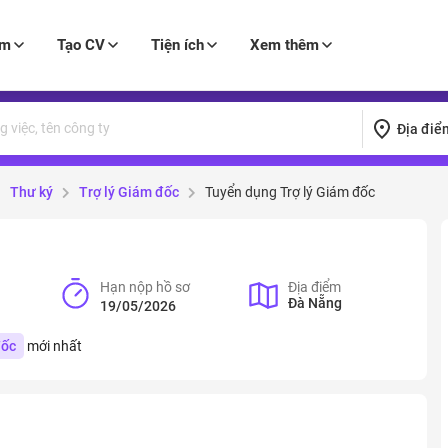
àm
Tạo CV
Tiện ích
Xem thêm
Địa điể
Thư ký
Trợ lý Giám đốc
Tuyển dụng Trợ lý Giám đốc
Hạn nộp hồ sơ
Địa điểm
Đà Nẵng
19/05/2026
đốc
mới nhất