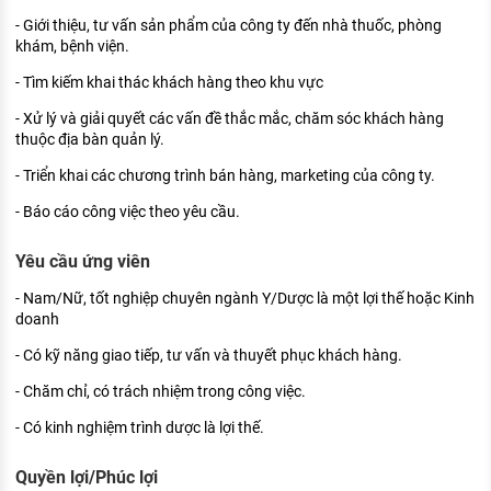
KHÁM PHÁ NGHỀ NGHIỆP
- Giới thiệu, tư vấn sản phẩm của công ty đến nhà thuốc, phòng
khám, bệnh viện.
Tử vi nghề nghiệp
- Tìm kiếm khai thác khách hàng theo khu vực
Kỹ năng nghề nghiệp
- Xử lý và giải quyết các vấn đề thắc mắc, chăm sóc khách hàng
HƯỚNG NGHIỆP VIỆC LÀM
thuộc địa bàn quản lý.
- Triển khai các chương trình bán hàng, marketing của công ty.
Đặc trưng từng nghề
- Báo cáo công việc theo yêu cầu.
Xu hướng việc làm
Yêu cầu ứng viên
XÂY DỰNG VÀ PHÁT TRIỂN ĐỘI NGŨ
NHÂN SỰ
- Nam/Nữ, tốt nghiệp chuyên ngành Y/Dược là một lợi thế hoặc Kinh
doanh
TUYỂN DỤNG VIỆC LÀM
- Có kỹ năng giao tiếp, tư vấn và thuyết phục khách hàng.
- Chăm chỉ, có trách nhiệm trong công việc.
- Có kinh nghiệm trình dược là lợi thế.
Quyền lợi/Phúc lợi