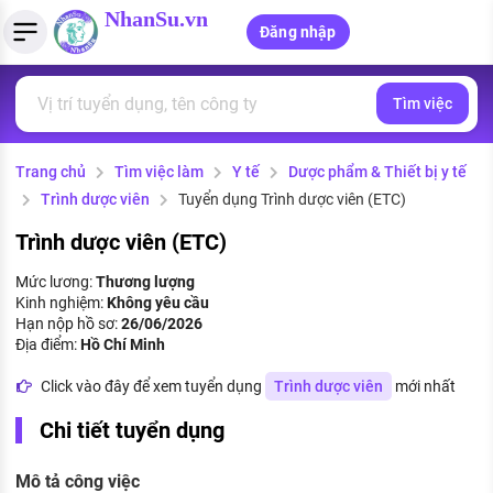
NhanSu.vn
Đăng nhập
Tìm việc
PHÁP LUẬT VIỆT NAM
Tìm việc làm
Quản lý CV
Tính lương Gross - Net
Văn bản pháp luật
Trang chủ
Tìm việc làm
Y tế
Dược phẩm & Thiết bị y tế
Việc làm ngành luật
Tải CV lên
Tính thuế thu nhập cá nhân
Chính sách mới
Trình dược viên
Tuyển dụng Trình dược viên (ETC)
Việc làm lương cao
Tạo CV trực tuyến
Tính trợ cấp thất nghiệp
PHÁP LUẬT LAO ĐỘNG
Trình dược viên (ETC)
Lao động và tiền lương
Việc làm tốt nhất
Mức lương:
Thương lượng
MẪU CV THEO STYLE
Kinh nghiệm:
Không yêu cầu
Bảo hiểm và phúc lợi
Hạn nộp hồ sơ:
26/06/2026
CÔNG TY
Mẫu CV đơn giản
Địa điểm:
Hồ Chí Minh
Thuế thu nhập
Danh sách nhà tuyển dụng
Click vào đây để xem tuyển dụng
Trình dược viên
mới nhất
Mẫu CV hiện đại
Hồ sơ biểu mẫu
Chi tiết tuyển dụng
Nhà tuyển dụng hàng đầu
Chính sách lao động
Mô tả công việc