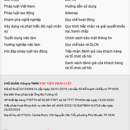
Pháp luật Việt Nam
Hướng dẫn sử dụng
Pháp luật lao động
Sitemap
Khám phá nghề nghiệp
Quy chế hoạt động
Xây dựng và phát triển đội ngũ nhân
Quy trình tiếp nhận và giải quyết khiếu
sự
nại, tranh chấp
Tuyển dụng việc làm
Chính sách bảo mật thông tin
Hướng nghiệp việc làm
Quy chế bảo vệ DLCN
Hỏi đáp pháp luật lao động
Tiếp nhận đánh giá của khách hàng
và tổ chức xã hội
Danh sách đánh giá của khách hàng
và tổ chức xã hội
CHỦ QUẢN: Công ty TNHH
THƯ VIỆN PHÁP LUẬT
Mã số thuế: 0315459414, cấp ngày: 04/01/2019, nơi cấp: Sở Kế hoạch và Đầu tư TP HCM.
Đại diện theo pháp luật: Ông Bùi Tường Vũ
GP thiết lập trang TTĐTTH số 30/GP-TTĐT, do Sở TTTT TP.HCM cấp ngày 15/06/2022.
Giấy phép hoạt động dịch vụ việc làm số: 4639/2025/10/SLĐTBXH-VLATLĐ cấp ngày
25/02/2025.
Địa chỉ trụ sở: P.702A, Centre Point, 106 Nguyễn Văn Trỗi, phường Phú Nhuận, TP. HCM