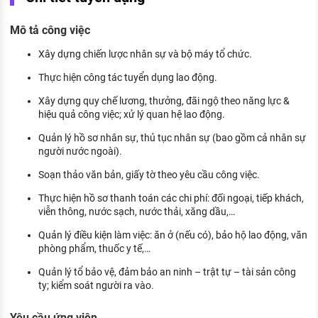
KHÁM PHÁ NGHỀ NGHIỆP
Mô tả công việc
Tử vi nghề nghiệp
Xây dựng chiến lược nhân sự và bộ máy tổ chức.
Kỹ năng nghề nghiệp
Thực hiện công tác tuyển dụng lao động.
HƯỚNG NGHIỆP VIỆC LÀM
Xây dựng quy chế lương, thưởng, đãi ngộ theo năng lực &
Đặc trưng từng nghề
hiệu quả công việc; xử lý quan hệ lao động.
Quản lý hồ sơ nhân sự, thủ tục nhân sự (bao gồm cả nhân sự
Xu hướng việc làm
người nước ngoài).
XÂY DỰNG VÀ PHÁT TRIỂN ĐỘI NGŨ
Soạn thảo văn bản, giấy tờ theo yêu cầu công việc.
NHÂN SỰ
Thực hiện hồ sơ thanh toán các chi phí: đối ngoại, tiếp khách,
TUYỂN DỤNG VIỆC LÀM
viễn thông, nước sạch, nước thải, xăng dầu,…
Quản lý điều kiện làm việc: ăn ở (nếu có), bảo hộ lao động, văn
phòng phẩm, thuốc y tế,…
Quản lý tổ bảo vệ, đảm bảo an ninh – trật tự – tài sản công
ty; kiểm soát người ra vào.
Yêu cầu ứng viên