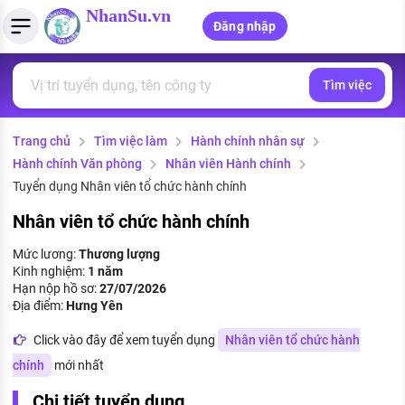
NhanSu.vn
Đăng nhập
Tìm việc
PHÁP LUẬT VIỆT NAM
Tìm việc làm
Quản lý CV
Tính lương Gross - Net
Văn bản pháp luật
Trang chủ
Tìm việc làm
Hành chính nhân sự
Việc làm ngành luật
Tải CV lên
Tính thuế thu nhập cá nhân
Chính sách mới
Hành chính Văn phòng
Nhân viên Hành chính
Việc làm lương cao
Tạo CV trực tuyến
Tính trợ cấp thất nghiệp
Tuyển dụng Nhân viên tổ chức hành chính
PHÁP LUẬT LAO ĐỘNG
Nhân viên tổ chức hành chính
Lao động và tiền lương
Việc làm tốt nhất
MẪU CV THEO STYLE
Mức lương:
Thương lượng
Bảo hiểm và phúc lợi
Kinh nghiệm:
1 năm
CÔNG TY
Mẫu CV đơn giản
Hạn nộp hồ sơ:
27/07/2026
Thuế thu nhập
Địa điểm:
Hưng Yên
Danh sách nhà tuyển dụng
Mẫu CV hiện đại
Click vào đây để xem tuyển dụng
Nhân viên tổ chức hành
Hồ sơ biểu mẫu
Nhà tuyển dụng hàng đầu
chính
mới nhất
Chính sách lao động
Chi tiết tuyển dụng