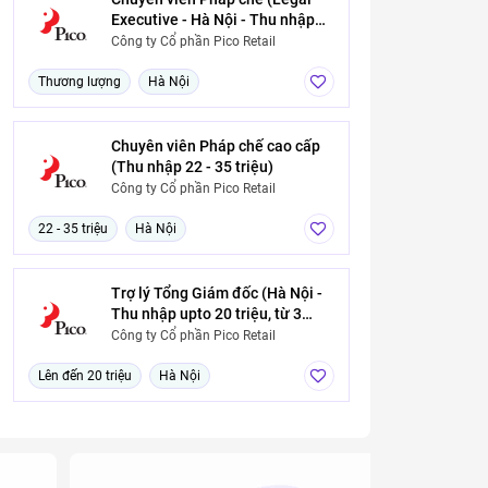
Executive - Hà Nội - Thu nhập
cạnh tranh, từ 3 năm kinh
Công ty Cổ phần Pico Retail
nghiệm)
Thương lượng
Hà Nội
Chuyên viên Pháp chế cao cấp
(Thu nhập 22 - 35 triệu)
Công ty Cổ phần Pico Retail
22 - 35 triệu
Hà Nội
Trợ lý Tổng Giám đốc (Hà Nội -
Thu nhập upto 20 triệu, từ 3
năm kinh nghiệm)
Công ty Cổ phần Pico Retail
Lên đến 20 triệu
Hà Nội