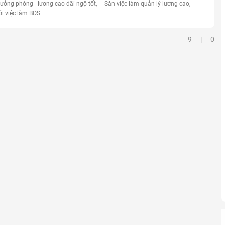
rưởng phòng - lương cao đãi ngộ tốt
Săn việc làm quản lý lương cao
ới việc làm BĐS
9 | 0