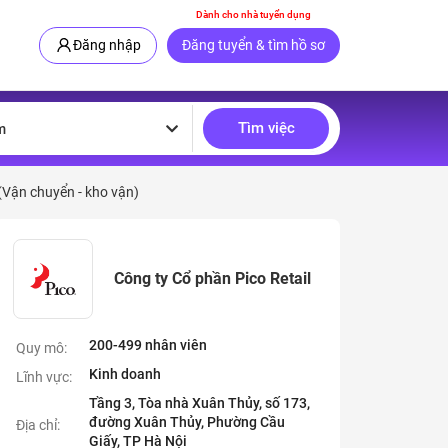
Dành cho nhà tuyển dụng
Đăng nhập
Đăng tuyển & tìm hồ sơ
Tìm việc
m
(Vận chuyển - kho vận)
Công ty Cổ phần Pico Retail
200-499 nhân viên
Quy mô:
Kinh doanh
Lĩnh vực:
Tầng 3, Tòa nhà Xuân Thủy, số 173,
đường Xuân Thủy, Phường Cầu
Địa chỉ:
Giấy, TP Hà Nội