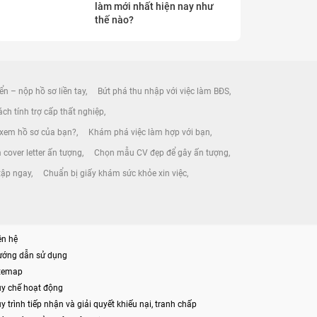
làm mới nhất hiện nay như
thế nào?
ển – nộp hồ sơ liền tay
Bứt phá thu nhập với việc làm BĐS
ch tính trợ cấp thất nghiệp
 xem hồ sơ của bạn?
Khám phá việc làm hợp với bạn
 cover letter ấn tượng
Chọn mẫu CV đẹp để gây ấn tượng
tập ngay
Chuẩn bị giấy khám sức khỏe xin việc
ên hệ
ướng dẫn sử dụng
itemap
y chế hoạt động
y trình tiếp nhận và giải quyết khiếu nại, tranh chấp