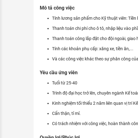
KHÁM PHÁ NGHỀ NGHIỆP
Mô tả công việc
Tử vi nghề nghiệp
Tính lương sản phẩm cho Kỹ thuật viên: Tiền lệ
Thanh toán chi phí cho ô tô, nhập liệu vào 
Kỹ năng nghề nghiệp
Thanh toán công lắp đặt cho đội ngoài, giao 
HƯỚNG NGHIỆP VIỆC LÀM
Tính các khoản phụ cấp: xăng xe, tiền ăn,...
Đặc trưng từng nghề
Và các công việc khác theo sự phân công củ
Xu hướng việc làm
Yêu cầu ứng viên
XÂY DỰNG VÀ PHÁT TRIỂN ĐỘI NGŨ
NHÂN SỰ
Tuổi từ 25-40
TUYỂN DỤNG VIỆC LÀM
Trình độ đại học trở lên, chuyên ngành Kế toán
Kinh nghiệm tối thiểu 2 năm liên quan vị trí K
Cẩn thận, tỉ mỉ.
Có trách nhiệm với công việc, hoàn thành côn
Quyền lợi/Phúc lợi