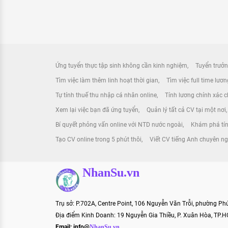
Ứng tuyển thực tập sinh không cần kinh nghiệm
Tuyển trưởn
Tìm việc làm thêm linh hoạt thời gian
Tìm việc full time lươ
Tự tính thuế thu nhập cá nhân online
Tính lương chính xác ch
Xem lại việc bạn đã ứng tuyển
Quản lý tất cả CV tại một nơi
Bí quyết phỏng vấn online với NTD nước ngoài
Khám phá tín
Tạo CV online trong 5 phút thôi
Viết CV tiếng Anh chuyên n
NhanSu.vn
Trụ sở: P.702A, Centre Point, 106 Nguyễn Văn Trỗi, phường P
Địa điểm Kinh Doanh: 19 Nguyễn Gia Thiều, P. Xuân Hòa, TP.
Email:
info@
NhanSu.vn