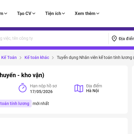
àm
Tạo CV
Tiện ích
Xem thêm
Địa điể
Kế Toán
Kế toán khác
Tuyển dụng Nhân viên kế toán tính lương 
chuyển - kho vận)
Hạn nộp hồ sơ
Địa điểm
Hà Nội
17/05/2026
 toán tính lương
mới nhất