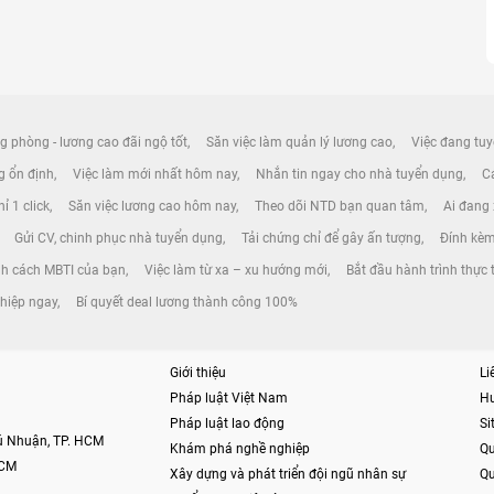
g phòng - lương cao đãi ngộ tốt
Săn việc làm quản lý lương cao
Việc đang tuy
ng ổn định
Việc làm mới nhất hôm nay
Nhắn tin ngay cho nhà tuyển dụng
Cá
ỉ 1 click
Săn việc lương cao hôm nay
Theo dõi NTD bạn quan tâm
Ai đang
Gửi CV, chinh phục nhà tuyển dụng
Tải chứng chỉ để gây ấn tượng
Đính kèm
h cách MBTI của bạn
Việc làm từ xa – xu hướng mới
Bắt đầu hành trình thực 
ghiệp ngay
Bí quyết deal lương thành công 100%
Giới thiệu
Li
Pháp luật Việt Nam
H
Pháp luật lao động
S
hú Nhuận, TP. HCM
Khám phá nghề nghiệp
Qu
HCM
Xây dựng và phát triển đội ngũ nhân sự
Qu