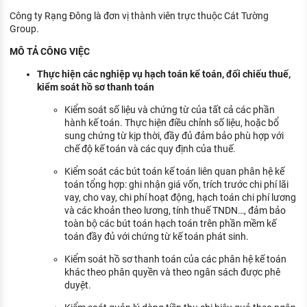
KHÁM PHÁ NGHỀ NGHIỆP
Công ty Rạng Đông là đơn vị thành viên trực thuộc Cát Tường
Group.
Tử vi nghề nghiệp
MÔ TẢ CÔNG VIỆC
Kỹ năng nghề nghiệp
Thực hiện các nghiệp vụ hạch toán kế toán, đối chiếu thuế,
HƯỚNG NGHIỆP VIỆC LÀM
kiểm soát hồ sơ thanh toán
Kiểm soát số liệu và chứng từ của tất cả các phần
Đặc trưng từng nghề
hành kế toán. Thực hiện điều chỉnh số liệu, hoặc bổ
sung chứng từ kịp thời, đầy đủ đảm bảo phù hợp với
Xu hướng việc làm
chế độ kế toán và các quy định của thuế.
XÂY DỰNG VÀ PHÁT TRIỂN ĐỘI NGŨ
Kiểm soát các bút toán kế toán liên quan phân hệ kế
NHÂN SỰ
toán tổng hợp: ghi nhận giá vốn, trích trước chi phí lãi
vay, cho vay, chi phí hoạt động, hạch toán chi phí lương
TUYỂN DỤNG VIỆC LÀM
và các khoản theo lương, tính thuế TNDN…, đảm bảo
toàn bộ các bút toán hạch toán trên phần mềm kế
toán đầy đủ với chứng từ kế toán phát sinh.
Kiểm soát hồ sơ thanh toán của các phân hệ kế toán
khác theo phân quyền và theo ngân sách được phê
duyệt.