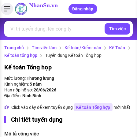
NhanSu.vn
Đăng nhập
Tìm việc
PHÁP LUẬT VIỆT NAM
Tìm việc làm
Quản lý CV
Tính lương Gross - Net
Văn bản pháp luật
Trang chủ
Tìm việc làm
Kế toán/Kiểm toán
Kế Toán
Việc làm ngành luật
Tải CV lên
Tính thuế thu nhập cá nhân
Chính sách mới
Kế toán tổng hợp
Tuyển dụng Kế toán Tổng hợp
Việc làm lương cao
Tạo CV trực tuyến
Tính trợ cấp thất nghiệp
PHÁP LUẬT LAO ĐỘNG
Kế toán Tổng hợp
Lao động và tiền lương
Việc làm tốt nhất
Mức lương:
Thương lượng
MẪU CV THEO STYLE
Kinh nghiệm:
5 năm
Bảo hiểm và phúc lợi
Hạn nộp hồ sơ:
28/06/2026
CÔNG TY
Mẫu CV đơn giản
Địa điểm:
Ninh Bình
Thuế thu nhập
Danh sách nhà tuyển dụng
Click vào đây để xem tuyển dụng
Kế toán Tổng hợp
mới nhất
Mẫu CV hiện đại
Hồ sơ biểu mẫu
Chi tiết tuyển dụng
Nhà tuyển dụng hàng đầu
Chính sách lao động
Mô tả công việc