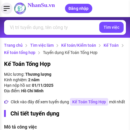
NhanSu.vn
Đăng nhập
Tìm việc
PHÁP LUẬT VIỆT NAM
Tìm việc làm
Quản lý CV
Tính lương Gross - Net
Văn bản pháp luật
Trang chủ
Tìm việc làm
Kế toán/Kiểm toán
Kế Toán
Việc làm ngành luật
Tải CV lên
Tính thuế thu nhập cá nhân
Chính sách mới
Kế toán tổng hợp
Tuyển dụng Kế Toán Tổng Hợp
Việc làm lương cao
Tạo CV trực tuyến
Tính trợ cấp thất nghiệp
PHÁP LUẬT LAO ĐỘNG
Kế Toán Tổng Hợp
Lao động và tiền lương
Việc làm tốt nhất
Mức lương:
Thương lượng
MẪU CV THEO STYLE
Kinh nghiệm:
2 năm
Bảo hiểm và phúc lợi
Hạn nộp hồ sơ:
01/11/2025
CÔNG TY
Mẫu CV đơn giản
Địa điểm:
Hồ Chí Minh
Thuế thu nhập
Danh sách nhà tuyển dụng
Click vào đây để xem tuyển dụng
Kế Toán Tổng Hợp
mới nhất
Mẫu CV hiện đại
Hồ sơ biểu mẫu
Chi tiết tuyển dụng
Nhà tuyển dụng hàng đầu
Chính sách lao động
Mô tả công việc