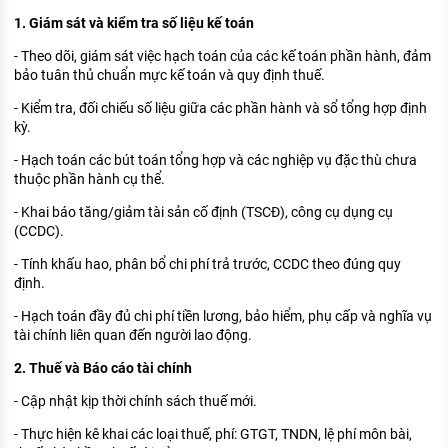
KHÁM PHÁ NGHỀ NGHIỆP
1. Giám sát và kiểm tra số liệu kế toán
Tử vi nghề nghiệp
- Theo dõi, giám sát việc hạch toán của các kế toán phần hành, đảm
bảo tuân thủ chuẩn mực kế toán và quy định thuế.
Kỹ năng nghề nghiệp
- Kiểm tra, đối chiếu số liệu giữa các phần hành và sổ tổng hợp định
HƯỚNG NGHIỆP VIỆC LÀM
kỳ.
- Hạch toán các bút toán tổng hợp và các nghiệp vụ đặc thù chưa
Đặc trưng từng nghề
thuộc phần hành cụ thể.
Xu hướng việc làm
- Khai báo tăng/giảm tài sản cố định (TSCĐ), công cụ dụng cụ
(CCDC).
XÂY DỰNG VÀ PHÁT TRIỂN ĐỘI NGŨ
NHÂN SỰ
- Tính khấu hao, phân bổ chi phí trả trước, CCDC theo đúng quy
định.
TUYỂN DỤNG VIỆC LÀM
- Hạch toán đầy đủ chi phí tiền lương, bảo hiểm, phụ cấp và nghĩa vụ
tài chính liên quan đến người lao động.
2. Thuế và Báo cáo tài chính
- Cập nhật kịp thời chính sách thuế mới.
- Thực hiện kê khai các loại thuế, phí: GTGT, TNDN, lệ phí môn bài,