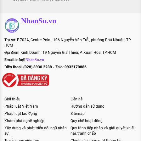
NhanSu.vn
Trụ sở: P.702A, Centre Point, 106 Nguyễn Văn Trỗi, phường Phú Nhuận, TP.
HCM
Địa điểm Kinh Doanh: 19 Nguyễn Gia Thiều, P. Xuân Hòa, TP.HCM
Email:
info@
NhanSu.vn
Điện thoại: (028) 3930 2288 - Zalo: 0932170886
Giới thiệu
Liên hệ
Pháp luật Việt Nam
Hướng dẫn sử dụng
Pháp luật lao động
Sitemap
Khám phá nghề nghiệp
Quy chế hoạt động
Xây dựng và phát triển đội ngũ nhân
Quy trình tiếp nhận và giải quyết khiếu
sự
nại, tranh chấp
Tuyển dụng việc làm
Chính sách bảo mật thông tin