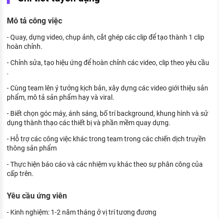
KHÁM PHÁ NGHỀ NGHIỆP
Mô tả công việc
Tử vi nghề nghiệp
- Quay, dựng video, chụp ảnh, cắt ghép các clip để tạo thành 1 clip
Kỹ năng nghề nghiệp
hoàn chỉnh.
HƯỚNG NGHIỆP VIỆC LÀM
- Chỉnh sửa, tạo hiệu ứng để hoàn chỉnh các video, clip theo yêu cầu
.
Đặc trưng từng nghề
- Cùng team lên ý tưởng kịch bản, xây dựng các video giới thiệu sản
phẩm, mô tả sản phẩm hay và viral.
Xu hướng việc làm
- Biết chọn góc máy, ánh sáng, bố trí background, khung hình và sử
XÂY DỰNG VÀ PHÁT TRIỂN ĐỘI NGŨ
dụng thành thạo các thiết bị và phần mềm quay dựng.
NHÂN SỰ
- Hỗ trợ các công việc khác trong team trong các chiến dịch truyền
TUYỂN DỤNG VIỆC LÀM
thông sản phẩm
- Thực hiện báo cáo và các nhiệm vụ khác theo sự phân công của
cấp trên.
Yêu cầu ứng viên
- Kinh nghiệm: 1-2 năm tháng ở vị trí tương đương