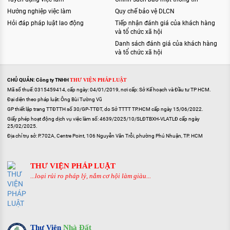
Hướng nghiệp việc làm
Quy chế bảo vệ DLCN
Hỏi đáp pháp luật lao động
Tiếp nhận đánh giá của khách hàng
và tổ chức xã hội
Danh sách đánh giá của khách hàng
và tổ chức xã hội
CHỦ QUẢN: Công ty TNHH
THƯ VIỆN PHÁP LUẬT
Mã số thuế: 0315459414, cấp ngày: 04/01/2019, nơi cấp: Sở Kế hoạch và Đầu tư TP HCM.
Đại diện theo pháp luật: Ông Bùi Tường Vũ
GP thiết lập trang TTĐTTH số 30/GP-TTĐT, do Sở TTTT TP.HCM cấp ngày 15/06/2022.
Giấy phép hoạt động dịch vụ việc làm số: 4639/2025/10/SLĐTBXH-VLATLĐ cấp ngày
25/02/2025.
Địa chỉ trụ sở: P.702A, Centre Point, 106 Nguyễn Văn Trỗi, phường Phú Nhuận, TP. HCM
THƯ VIỆN PHÁP LUẬT
...loại rủi ro pháp lý, nắm cơ hội làm giàu...
Thư Viện
Nhà Đất