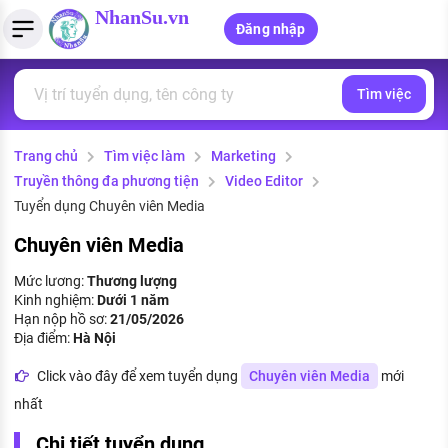
NhanSu.vn
Đăng nhập
Tìm việc
PHÁP LUẬT VIỆT NAM
Tìm việc làm
Quản lý CV
Tính lương Gross - Net
Văn bản pháp luật
Trang chủ
Tìm việc làm
Marketing
Việc làm ngành luật
Tải CV lên
Tính thuế thu nhập cá nhân
Chính sách mới
Truyền thông đa phương tiện
Video Editor
Việc làm lương cao
Tạo CV trực tuyến
Tính trợ cấp thất nghiệp
Tuyển dụng Chuyên viên Media
PHÁP LUẬT LAO ĐỘNG
Chuyên viên Media
Lao động và tiền lương
Việc làm tốt nhất
MẪU CV THEO STYLE
Mức lương:
Thương lượng
Bảo hiểm và phúc lợi
Kinh nghiệm:
Dưới 1 năm
CÔNG TY
Mẫu CV đơn giản
Hạn nộp hồ sơ:
21/05/2026
Thuế thu nhập
Địa điểm:
Hà Nội
Danh sách nhà tuyển dụng
Mẫu CV hiện đại
Click vào đây để xem tuyển dụng
Chuyên viên Media
mới
Hồ sơ biểu mẫu
Nhà tuyển dụng hàng đầu
nhất
Chính sách lao động
Chi tiết tuyển dụng