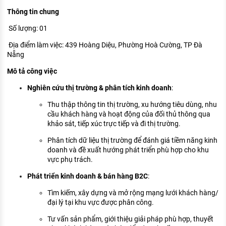
KHÁM PHÁ NGHỀ NGHIỆP
Thông tin chung
Tử vi nghề nghiệp
Số lượng: 01
Địa điểm làm việc: 439 Hoàng Diệu, Phường Hoà Cường, TP Đà
Kỹ năng nghề nghiệp
Nẵng
HƯỚNG NGHIỆP VIỆC LÀM
Mô tả công việc
Đặc trưng từng nghề
Nghiên cứu thị trường & phân tích kinh doanh
:
Xu hướng việc làm
Thu thập thông tin thị trường, xu hướng tiêu dùng, nhu
cầu khách hàng và hoạt động của đối thủ thông qua
XÂY DỰNG VÀ PHÁT TRIỂN ĐỘI NGŨ
khảo sát, tiếp xúc trực tiếp và đi thị trường.
NHÂN SỰ
Phân tích dữ liệu thị trường để đánh giá tiềm năng kinh
TUYỂN DỤNG VIỆC LÀM
doanh và đề xuất hướng phát triển phù hợp cho khu
vực phụ trách.
Phát triển kinh doanh & bán hàng B2C
:
Tìm kiếm, xây dựng và mở rộng mạng lưới khách hàng/
đại lý tại khu vực được phân công.
Tư vấn sản phẩm, giới thiệu giải pháp phù hợp, thuyết