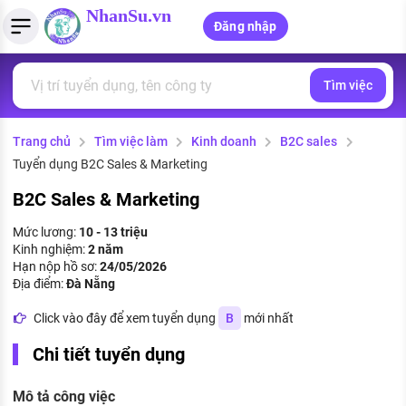
NhanSu.vn
Đăng nhập
Tìm việc
PHÁP LUẬT VIỆT NAM
Tìm việc làm
Quản lý CV
Tính lương Gross - Net
Văn bản pháp luật
Trang chủ
Tìm việc làm
Kinh doanh
B2C sales
Việc làm ngành luật
Tải CV lên
Tính thuế thu nhập cá nhân
Chính sách mới
Tuyển dụng B2C Sales & Marketing
Việc làm lương cao
Tạo CV trực tuyến
Tính trợ cấp thất nghiệp
PHÁP LUẬT LAO ĐỘNG
B2C Sales & Marketing
Lao động và tiền lương
Việc làm tốt nhất
Mức lương:
10 - 13 triệu
MẪU CV THEO STYLE
Kinh nghiệm:
2 năm
Bảo hiểm và phúc lợi
Hạn nộp hồ sơ:
24/05/2026
CÔNG TY
Mẫu CV đơn giản
Địa điểm:
Đà Nẵng
Thuế thu nhập
Danh sách nhà tuyển dụng
Click vào đây để xem tuyển dụng
B
mới nhất
Mẫu CV hiện đại
Hồ sơ biểu mẫu
Chi tiết tuyển dụng
Nhà tuyển dụng hàng đầu
Chính sách lao động
Mô tả công việc