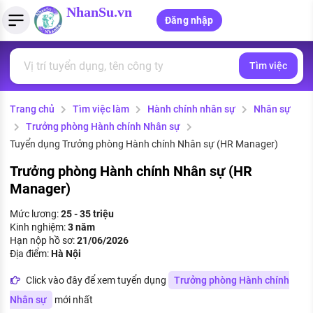
NhanSu.vn
Đăng nhập
Tìm việc
PHÁP LUẬT VIỆT NAM
Tìm việc làm
Quản lý CV
Tính lương Gross - Net
Văn bản pháp luật
Trang chủ
Tìm việc làm
Hành chính nhân sự
Nhân sự
Việc làm ngành luật
Tải CV lên
Tính thuế thu nhập cá nhân
Chính sách mới
Trưởng phòng Hành chính Nhân sự
Việc làm lương cao
Tạo CV trực tuyến
Tính trợ cấp thất nghiệp
Tuyển dụng Trưởng phòng Hành chính Nhân sự (HR Manager)
PHÁP LUẬT LAO ĐỘNG
Trưởng phòng Hành chính Nhân sự (HR
Lao động và tiền lương
Việc làm tốt nhất
MẪU CV THEO STYLE
Manager)
Bảo hiểm và phúc lợi
CÔNG TY
Mẫu CV đơn giản
Mức lương:
25 - 35 triệu
Kinh nghiệm:
3 năm
Thuế thu nhập
Hạn nộp hồ sơ:
21/06/2026
Danh sách nhà tuyển dụng
Mẫu CV hiện đại
Địa điểm:
Hà Nội
Hồ sơ biểu mẫu
Click vào đây để xem tuyển dụng
Trưởng phòng Hành chính
Nhà tuyển dụng hàng đầu
Chính sách lao động
Nhân sự
mới nhất