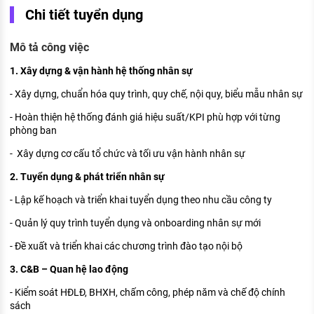
KHÁM PHÁ NGHỀ NGHIỆP
Chi tiết tuyển dụng
Tử vi nghề nghiệp
Mô tả công việc
Kỹ năng nghề nghiệp
1. Xây dựng & vận hành hệ thống nhân sự
HƯỚNG NGHIỆP VIỆC LÀM
- Xây dựng, chuẩn hóa quy trình, quy chế, nội quy, biểu mẫu nhân sự
Đặc trưng từng nghề
- Hoàn thiện hệ thống đánh giá hiệu suất/KPI phù hợp với từng
phòng ban
Xu hướng việc làm
- Xây dựng cơ cấu tổ chức và tối ưu vận hành nhân sự
XÂY DỰNG VÀ PHÁT TRIỂN ĐỘI NGŨ
2. Tuyển dụng & phát triển nhân sự
NHÂN SỰ
- Lập kế hoạch và triển khai tuyển dụng theo nhu cầu công ty
TUYỂN DỤNG VIỆC LÀM
- Quản lý quy trình tuyển dụng và onboarding nhân sự mới
- Đề xuất và triển khai các chương trình đào tạo nội bộ
3. C&B – Quan hệ lao động
- Kiểm soát HĐLĐ, BHXH, chấm công, phép năm và chế độ chính
sách