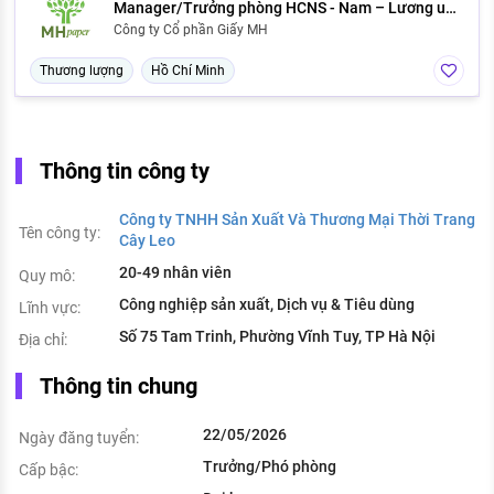
Manager/Trưởng phòng HCNS - Nam – Lương up
to 30 triệu - Bình Tân
Công ty Cổ phần Giấy MH
Thương lượng
Hồ Chí Minh
Thông tin công ty
Công ty TNHH Sản Xuất Và Thương Mại Thời Trang
Tên công ty:
Cây Leo
20-49 nhân viên
Quy mô:
Công nghiệp sản xuất, Dịch vụ & Tiêu dùng
Lĩnh vực:
Số 75 Tam Trinh, Phường Vĩnh Tuy, TP Hà Nội
Địa chỉ:
Thông tin chung
22/05/2026
Ngày đăng tuyển:
Trưởng/Phó phòng
Cấp bậc: