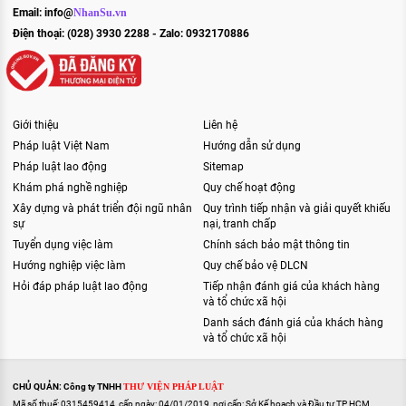
Email:
info@
NhanSu.vn
Điện thoại: (028) 3930 2288 - Zalo: 0932170886
Giới thiệu
Liên hệ
Pháp luật Việt Nam
Hướng dẫn sử dụng
Pháp luật lao động
Sitemap
Khám phá nghề nghiệp
Quy chế hoạt động
Xây dựng và phát triển đội ngũ nhân
Quy trình tiếp nhận và giải quyết khiếu
sự
nại, tranh chấp
Tuyển dụng việc làm
Chính sách bảo mật thông tin
Hướng nghiệp việc làm
Quy chế bảo vệ DLCN
Hỏi đáp pháp luật lao động
Tiếp nhận đánh giá của khách hàng
và tổ chức xã hội
Danh sách đánh giá của khách hàng
và tổ chức xã hội
CHỦ QUẢN: Công ty TNHH
THƯ VIỆN PHÁP LUẬT
Mã số thuế: 0315459414, cấp ngày: 04/01/2019, nơi cấp: Sở Kế hoạch và Đầu tư TP HCM.