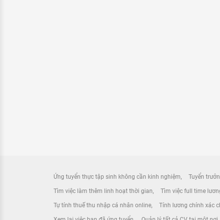
Ứng tuyển thực tập sinh không cần kinh nghiệm
Tuyển trưởn
Tìm việc làm thêm linh hoạt thời gian
Tìm việc full time lươ
Tự tính thuế thu nhập cá nhân online
Tính lương chính xác ch
Xem lại việc bạn đã ứng tuyển
Quản lý tất cả CV tại một nơi