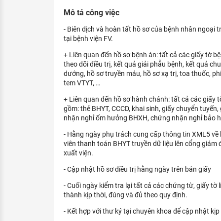
KHÁM PHÁ NGHỀ NGHIỆP
Mô tả công việc
Tử vi nghề nghiệp
- Biên dịch và hoàn tất hồ sơ của bệnh nhân ngoại 
tại bệnh viện FV.
Kỹ năng nghề nghiệp
+ Liên quan đến hồ sơ bệnh án: tất cả các giấy tờ bệ
HƯỚNG NGHIỆP VIỆC LÀM
theo dõi điều trị, kết quả giải phẫu bệnh, kết quả c
dướng, hồ sơ truyền máu, hồ sơ xạ trị, toa thuốc, p
Đặc trưng từng nghề
tem VTYT, …
+ Liên quan đến hồ sơ hành chánh: tất cả các giấy 
Xu hướng việc làm
gồm: thẻ BHYT, CCCD, khai sinh, giấy chuyển tuyến,
nhận nghỉ ốm hưởng BHXH, chứng nhận nghỉ bảo hi
XÂY DỰNG VÀ PHÁT TRIỂN ĐỘI NGŨ
NHÂN SỰ
- Hằng ngày phụ trách cung cấp thông tin XML5 về 
viên thanh toán BHYT truyền dữ liệu lên cổng giám
TUYỂN DỤNG VIỆC LÀM
xuất viện.
- Cập nhật hồ sơ điều trị hằng ngày trên bản giấy
- Cuối ngày kiểm tra lại tất cả các chứng từ, giấy 
thành kịp thời, đúng và đủ theo quy định.
- Kết hợp với thư ký tại chuyên khoa để cập nhật kịp