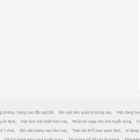
g phòng - lương cao đãi ngộ tốt
Săn việc làm quản lý lương cao
Việc đang tuy
ng ổn định
Việc làm mới nhất hôm nay
Nhắn tin ngay cho nhà tuyển dụng
Cá
ỉ 1 click
Săn việc lương cao hôm nay
Theo dõi NTD bạn quan tâm
Ai đang
Gửi CV, chinh phục nhà tuyển dụng
Tải chứng chỉ để gây ấn tượng
Đính kèm