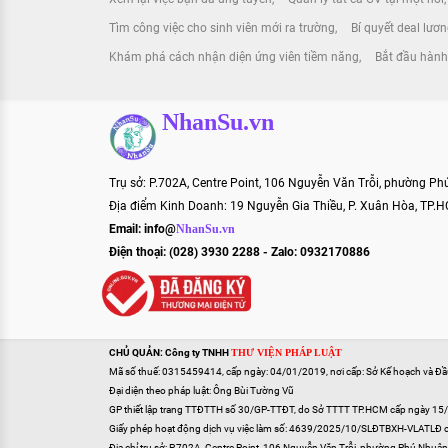
Tìm công việc cho sinh viên mới ra trường
Bí quyết deal lư
Khám phá cách nhận diện ứng viên tiềm năng
Bắt đầu hành 
NhanSu.vn
Trụ sở: P.702A, Centre Point, 106 Nguyễn Văn Trỗi, phường P
Địa điểm Kinh Doanh: 19 Nguyễn Gia Thiều, P. Xuân Hòa, TP.
Email:
info@
NhanSu.vn
Điện thoại: (028) 3930 2288 - Zalo: 0932170886
CHỦ QUẢN: Công ty TNHH
THƯ VIỆN PHÁP LUẬT
Mã số thuế: 0315459414, cấp ngày: 04/01/2019, nơi cấp: Sở Kế hoạch và Đ
Đại diện theo pháp luật: Ông Bùi Tường Vũ
GP thiết lập trang TTĐTTH số 30/GP-TTĐT, do Sở TTTT TP.HCM cấp ngày 15
Giấy phép hoạt động dịch vụ việc làm số: 4639/2025/10/SLĐTBXH-VLATLĐ 
Địa chỉ trụ sở: P.702A, Centre Point, 106 Nguyễn Văn Trỗi, phường Phú Nhuậ