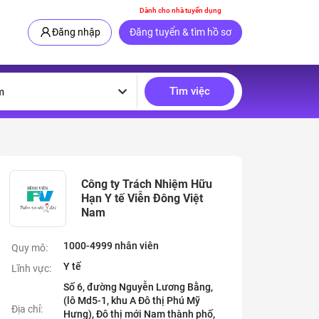
Dành cho nhà tuyển dụng
Đăng nhập
Đăng tuyển & tìm hồ sơ
Tìm việc
m
Công ty Trách Nhiệm Hữu
Hạn Y tế Viễn Đông Việt
Nam
1000-4999 nhân viên
Quy mô:
Y tế
Lĩnh vực:
Số 6, đường Nguyễn Lương Bằng,
(lô Md5-1, khu A Đô thị Phú Mỹ
Địa chỉ:
Hưng), Đô thị mới Nam thành phố,