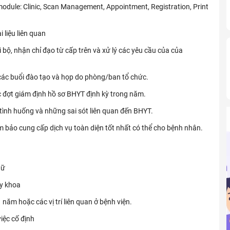
odule: Clinic, Scan Management, Appointment, Registration, Print
 liệu liên quan
 bộ, nhận chỉ đạo từ cấp trên và xử lý các yêu cầu của của
 các buổi đào tạo và họp do phòng/ban tổ chức.
c đợt giám định hồ sơ BHYT định kỳ trong năm.
 tình huống và những sai sót liên quan đến BHYT.
 bảo cung cấp dịch vụ toàn diện tốt nhất có thể cho bệnh nhân.
gữ
 y khoa
1 năm hoặc các vị trí liên quan ở bệnh viện.
việc cố định