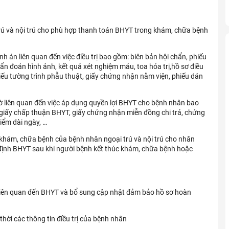
trú và nội trú cho phù hợp thanh toán BHYT trong khám, chữa bệnh
nh án liên quan đến việc điều trị bao gồm: biên bản hội chẩn, phiếu
huẩn đoán hình ảnh, kết quả xét nghiệm máu, toa hóa trị,hồ sơ điều
hiếu tường trình phẫu thuật, giấy chứng nhận nằm viện, phiếu dán
tờ liên quan đến việc áp dụng quyền lợi BHYT cho bệnh nhân bao
 giấy chấp thuận BHYT, giấy chứng nhận miễn đồng chi trả, chứng
ểm dài ngày, …
khám, chữa bệnh của bệnh nhân ngoại trú và nội trú cho nhân
 định BHYT sau khi người bệnh kết thúc khám, chữa bệnh hoặc
tờ liên quan đến BHYT và bổ sung cập nhật đảm bảo hồ sơ hoàn
 thời các thông tin điều trị của bệnh nhân