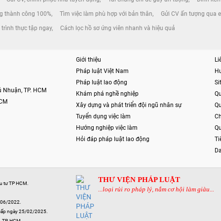
ơng thành công 100%
Tìm việc làm phù hợp với bản thân
Gửi CV ấn tượng qua 
trình thực tập ngay
Cách lọc hồ sơ ứng viên nhanh và hiệu quả
Giới thiệu
Li
Pháp luật Việt Nam
H
Pháp luật lao động
S
hú Nhuận, TP. HCM
Khám phá nghề nghiệp
Qu
HCM
Xây dựng và phát triển đội ngũ nhân sự
Qu
Tuyển dụng việc làm
Ch
Hướng nghiệp việc làm
Qu
Hỏi đáp pháp luật lao động
Ti
Da
THƯ VIỆN PHÁP LUẬT
ầu tư TP HCM.
...loại rủi ro pháp lý, nắm cơ hội làm giàu...
/06/2022.
cấp ngày 25/02/2025.
n, TP. HCM