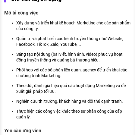
KHÁM PHÁ NGHỀ NGHIỆP
Mô tả công việc
Tử vi nghề nghiệp
Xây dựng và triển khai kế hoạch Marketing cho các sản phẩm
Kỹ năng nghề nghiệp
của công ty.
HƯỚNG NGHIỆP VIỆC LÀM
Quản trị và phát triển các kênh truyền thông như Website,
Facebook, TikTok, Zalo, YouTube,...
Đặc trưng từng nghề
Sáng tạo nội dung (bài viết, hình ảnh, video) phục vụ hoạt
động truyền thông và quảng bá thương hiệu.
Xu hướng việc làm
Phối hợp với các bộ phận liên quan, agency để triển khai các
XÂY DỰNG VÀ PHÁT TRIỂN ĐỘI NGŨ
chương trình Marketing.
NHÂN SỰ
Theo dõi, đánh giá hiệu quả các hoạt động Marketing và đề
TUYỂN DỤNG VIỆC LÀM
xuất giải pháp tối ưu.
Nghiên cứu thị trường, khách hàng và đối thủ cạnh tranh.
Thực hiện các công việc khác theo sự phân công của cấp
quản lý.
Yêu cầu ứng viên