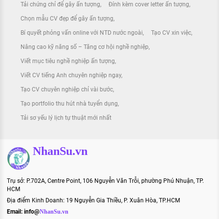
Tải chứng chỉ để gây ấn tượng
Đính kèm cover letter ấn tượng
Chọn mẫu CV đẹp để gây ấn tượng
Bí quyết phỏng vấn online với NTD nước ngoài
Tạo CV xin việc
Nâng cao kỹ năng số – Tăng cơ hội nghề nghiệp
Viết mục tiêu nghề nghiệp ấn tượng
Viết CV tiếng Anh chuyên nghiệp ngay
Tạo CV chuyên nghiệp chỉ vài bước
Tạo portfolio thu hút nhà tuyển dụng
Tải sơ yếu lý lịch tự thuật mới nhất
NhanSu.vn
Trụ sở: P.702A, Centre Point, 106 Nguyễn Văn Trỗi, phường Phú Nhuận, TP.
HCM
Địa điểm Kinh Doanh: 19 Nguyễn Gia Thiều, P. Xuân Hòa, TP.HCM
Email:
info@
NhanSu.vn