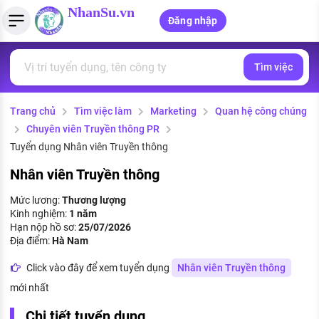
NhanSu.vn
Đăng nhập
Tìm việc
PHÁP LUẬT VIỆT NAM
Tìm việc làm
Quản lý CV
Tính lương Gross - Net
Văn bản pháp luật
Trang chủ
Tìm việc làm
Marketing
Quan hệ công chúng
Việc làm ngành luật
Tải CV lên
Tính thuế thu nhập cá nhân
Chính sách mới
Chuyên viên Truyền thông PR
Việc làm lương cao
Tạo CV trực tuyến
Tính trợ cấp thất nghiệp
Tuyển dụng Nhân viên Truyền thông
PHÁP LUẬT LAO ĐỘNG
Nhân viên Truyền thông
Lao động và tiền lương
Việc làm tốt nhất
MẪU CV THEO STYLE
Mức lương:
Thương lượng
Bảo hiểm và phúc lợi
Kinh nghiệm:
1 năm
CÔNG TY
Mẫu CV đơn giản
Hạn nộp hồ sơ:
25/07/2026
Thuế thu nhập
Địa điểm:
Hà Nam
Danh sách nhà tuyển dụng
Mẫu CV hiện đại
Click vào đây để xem tuyển dụng
Nhân viên Truyền thông
Hồ sơ biểu mẫu
Nhà tuyển dụng hàng đầu
mới nhất
Chính sách lao động
Chi tiết tuyển dụng