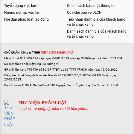
Tuyển dụng việc làm
Chính sách bảo mật thông tin
Hướng nghiệp việc làm
Quy chế bảo vệ DLCN
Hỏi đáp pháp luật lao động
Tiếp nhận đánh giá của khách hàng
và tổ chức xã hội
Danh sách đánh giá của khách hàng
và tổ chức xã hội
CHỦ QUẢN: Công ty TNHH
THƯ VIỆN PHÁP LUẬT
Mã số thuế: 0315459414, cấp ngày: 04/01/2019, nơi cấp: Sở Kế hoạch và Đầu tư TP HCM.
Đại diện theo pháp luật: Ông Bùi Tường Vũ
GP thiết lập trang TTĐTTH số 30/GP-TTĐT, do Sở TTTT TP.HCM cấp ngày 15/06/2022.
Giấy phép hoạt động dịch vụ việc làm số: 4639/2025/10/SLĐTBXH-VLATLĐ cấp ngày
25/02/2025.
Địa chỉ trụ sở: P.702A, Centre Point, 106 Nguyễn Văn Trỗi, phường Phú Nhuận, TP. HCM
THƯ VIỆN PHÁP LUẬT
...loại rủi ro pháp lý, nắm cơ hội làm giàu...