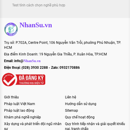
Test tính cách chọn nghề phù hợp
NhanSu.vn
Trụ sở: P.702A, Centre Point, 106 Nguyễn Văn Trỗi, phường Phú Nhuận, TP.
HCM
Địa điểm Kinh Doanh: 19 Nguyễn Gia Thiều, P. Xuân Hòa, TP.HCM
Email:
info@
NhanSu.vn
Điện thoại: (028) 3930 2288 - Zalo: 0932170886
Giới thiệu
Liên hệ
Pháp luật Việt Nam
Hướng dẫn sử dụng
Pháp luật lao động
Sitemap
Khám phá nghề nghiệp
Quy chế hoạt động
Xây dựng và phát triển đội ngũ nhân
Quy trình tiếp nhận và giải quyết khiếu
sự
nại, tranh chấp