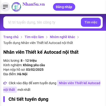
NhanSu.vn
Đăng nhập
Tìm việc
PHÁP LUẬT VIỆT NAM
Tìm việc làm
Quản lý CV
Tính lương Gross - Net
Văn bản pháp luật
Trang chủ
Tìm việc làm
Nhóm nghề khác
Việc làm ngành luật
Tải CV lên
Tính thuế thu nhập cá nhân
Chính sách mới
Tuyển dụng Nhân viên Thiết kế Autocad nội thất
Việc làm lương cao
Tạo CV trực tuyến
Tính trợ cấp thất nghiệp
PHÁP LUẬT LAO ĐỘNG
Nhân viên Thiết kế Autocad nội thất
Lao động và tiền lương
Việc làm tốt nhất
Mức lương:
8 - 12 triệu
MẪU CV THEO STYLE
Kinh nghiệm:
Không yêu cầu
Bảo hiểm và phúc lợi
Hạn nộp hồ sơ:
03/02/2025
CÔNG TY
Mẫu CV đơn giản
Địa điểm:
Hà Nội
Thuế thu nhập
Danh sách nhà tuyển dụng
Click vào đây để xem tuyển dụng
Nhân viên Thiết kế Autocad
Mẫu CV hiện đại
nội thất
mới nhất
Hồ sơ biểu mẫu
Nhà tuyển dụng hàng đầu
Chi tiết tuyển dụng
Chính sách lao động