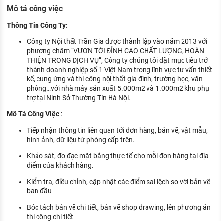
KHÁM PHÁ NGHỀ NGHIỆP
Mô tả công việc
Tử vi nghề nghiệp
Thông Tin Công Ty:
Công ty Nội thất Trần Gia được thành lập vào năm 2013 với
Kỹ năng nghề nghiệp
phương châm “VƯƠN TỚI ĐỈNH CAO CHẤT LƯỢNG, HOÀN
THIỆN TRONG DỊCH VỤ”, Công ty chúng tôi đặt mục tiêu trở
HƯỚNG NGHIỆP VIỆC LÀM
thành doanh nghiệp số 1 Việt Nam trong lĩnh vực tư vấn thiết
kế, cung ứng và thi công nội thất gia đình, trường học, văn
Đặc trưng từng nghề
phòng…với nhà máy sản xuất 5.000m2 và 1.000m2 khu phụ
trợ tại Ninh Sở Thường Tín Hà Nội.
Xu hướng việc làm
Mô Tả Công Việc
:
XÂY DỰNG VÀ PHÁT TRIỂN ĐỘI NGŨ
NHÂN SỰ
Tiếp nhận thông tin liên quan tới đơn hàng, bản vẽ, vật mẫu,
hình ảnh, dữ liệu từ phòng cấp trên.
TUYỂN DỤNG VIỆC LÀM
Khảo sát, đo đạc mặt bằng thực tế cho mỗi đơn hàng tại địa
điểm của khách hàng.
Kiểm tra, điều chỉnh, cập nhật các điểm sai lệch so với bản vẽ
ban đầu
Bóc tách bản vẽ chi tiết, bản vẽ shop drawing, lên phương án
thi công chi tiết.