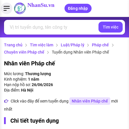
NhanSu.vn
Đăng nhập
Tìm việc
PHÁP LUẬT VIỆT NAM
Tìm việc làm
Quản lý CV
Tính lương Gross - Net
Văn bản pháp luật
Trang chủ
Tìm việc làm
Luật/Pháp lý
Pháp chế
Việc làm ngành luật
Tải CV lên
Tính thuế thu nhập cá nhân
Chính sách mới
Chuyên viên Pháp chế
Tuyển dụng Nhân viên Pháp chế
Việc làm lương cao
Tạo CV trực tuyến
Tính trợ cấp thất nghiệp
PHÁP LUẬT LAO ĐỘNG
Nhân viên Pháp chế
Lao động và tiền lương
Việc làm tốt nhất
Mức lương:
Thương lượng
MẪU CV THEO STYLE
Kinh nghiệm:
1 năm
Bảo hiểm và phúc lợi
Hạn nộp hồ sơ:
26/06/2026
CÔNG TY
Mẫu CV đơn giản
Địa điểm:
Hà Nội
Thuế thu nhập
Danh sách nhà tuyển dụng
Click vào đây để xem tuyển dụng
Nhân viên Pháp chế
mới
Mẫu CV hiện đại
nhất
Hồ sơ biểu mẫu
Nhà tuyển dụng hàng đầu
Chi tiết tuyển dụng
Chính sách lao động