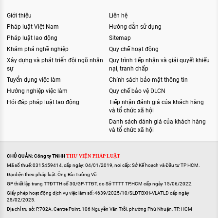
Giới thiệu
Liên hệ
Pháp luật Việt Nam
Hướng dẫn sử dụng
Pháp luật lao động
Sitemap
Khám phá nghề nghiệp
Quy chế hoạt động
Xây dựng và phát triển đội ngũ nhân
Quy trình tiếp nhận và giải quyết khiếu
sự
nại, tranh chấp
Tuyển dụng việc làm
Chính sách bảo mật thông tin
Hướng nghiệp việc làm
Quy chế bảo vệ DLCN
Hỏi đáp pháp luật lao động
Tiếp nhận đánh giá của khách hàng
và tổ chức xã hội
Danh sách đánh giá của khách hàng
và tổ chức xã hội
CHỦ QUẢN: Công ty TNHH
THƯ VIỆN PHÁP LUẬT
Mã số thuế: 0315459414, cấp ngày: 04/01/2019, nơi cấp: Sở Kế hoạch và Đầu tư TP HCM.
Đại diện theo pháp luật: Ông Bùi Tường Vũ
GP thiết lập trang TTĐTTH số 30/GP-TTĐT, do Sở TTTT TP.HCM cấp ngày 15/06/2022.
Giấy phép hoạt động dịch vụ việc làm số: 4639/2025/10/SLĐTBXH-VLATLĐ cấp ngày
25/02/2025.
Địa chỉ trụ sở: P.702A, Centre Point, 106 Nguyễn Văn Trỗi, phường Phú Nhuận, TP. HCM