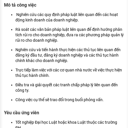
KHÁM PHÁ NGHỀ NGHIỆP
Mô tả công việc
Tử vi nghề nghiệp
Nghiên cứu các quy định pháp luật liên quan đến các hoạt
động kinh doanh của doanh nghiệp.
Kỹ năng nghề nghiệp
Rà soát các văn bản pháp luật liên quan để định hướng phân
tích rủi ro cho doanh nghiệp, đưa ra các phương pháp quản lý
HƯỚNG NGHIỆP VIỆC LÀM
rủi ro cho doanh nghiệp.
Đặc trưng từng nghề
Nghiên cứu và tiến hành thực hiện các thủ tục liên quan đến
đăng ký đầu tư, đăng ký doanh nghiệp và các thủ tục hành
Xu hướng việc làm
chính khác cho doanh nghiệp.
XÂY DỰNG VÀ PHÁT TRIỂN ĐỘI NGŨ
Trực tiếp làm việc với các cơ quan nhà nước về việc thực hiện
NHÂN SỰ
thủ tục hành chính.
TUYỂN DỤNG VIỆC LÀM
Điều tra và giải quyết các tranh chấp pháp lý liên quan đến
công ty.
Công việc cụ thể sẽ trao đổi trong buổi phỏng vấn.
Yêu cầu ứng viên
Tốt nghiệp Đại học Luật hoặc khoa Luật thuộc các trường
ĐH.