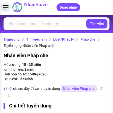
NhanSu.vn
Đăng nhập
Tìm việc
PHÁP LUẬT VIỆT NAM
Tìm việc làm
Quản lý CV
Tính lương Gross - Net
Văn bản pháp luật
Trang chủ
Tìm việc làm
Luật/Pháp lý
Pháp chế
Việc làm ngành luật
Tải CV lên
Tính thuế thu nhập cá nhân
Chính sách mới
Tuyển dụng Nhân viên Pháp chế
Việc làm lương cao
Tạo CV trực tuyến
Tính trợ cấp thất nghiệp
PHÁP LUẬT LAO ĐỘNG
Nhân viên Pháp chế
Lao động và tiền lương
Việc làm tốt nhất
Mức lương:
15 - 25 triệu
MẪU CV THEO STYLE
Kinh nghiệm:
2 năm
Bảo hiểm và phúc lợi
Hạn nộp hồ sơ:
15/06/2026
CÔNG TY
Mẫu CV đơn giản
Địa điểm:
Bắc Ninh
Thuế thu nhập
Danh sách nhà tuyển dụng
Click vào đây để xem tuyển dụng
Nhân viên Pháp chế
mới
Mẫu CV hiện đại
nhất
Hồ sơ biểu mẫu
Nhà tuyển dụng hàng đầu
Chi tiết tuyển dụng
Chính sách lao động