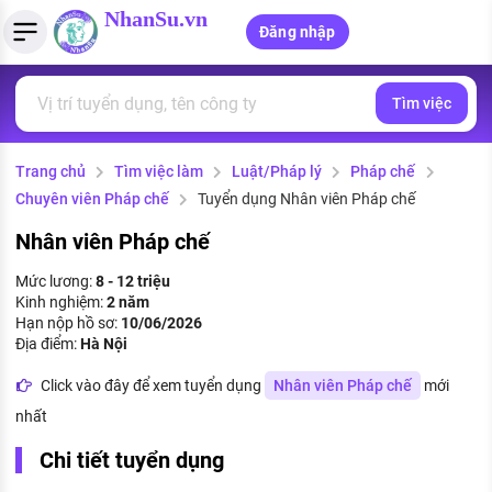
NhanSu.vn
Đăng nhập
Tìm việc
PHÁP LUẬT VIỆT NAM
Tìm việc làm
Quản lý CV
Tính lương Gross - Net
Văn bản pháp luật
Trang chủ
Tìm việc làm
Luật/Pháp lý
Pháp chế
Việc làm ngành luật
Tải CV lên
Tính thuế thu nhập cá nhân
Chính sách mới
Chuyên viên Pháp chế
Tuyển dụng Nhân viên Pháp chế
Việc làm lương cao
Tạo CV trực tuyến
Tính trợ cấp thất nghiệp
PHÁP LUẬT LAO ĐỘNG
Nhân viên Pháp chế
Lao động và tiền lương
Việc làm tốt nhất
Mức lương:
8 - 12 triệu
MẪU CV THEO STYLE
Kinh nghiệm:
2 năm
Bảo hiểm và phúc lợi
Hạn nộp hồ sơ:
10/06/2026
CÔNG TY
Mẫu CV đơn giản
Địa điểm:
Hà Nội
Thuế thu nhập
Danh sách nhà tuyển dụng
Click vào đây để xem tuyển dụng
Nhân viên Pháp chế
mới
Mẫu CV hiện đại
nhất
Hồ sơ biểu mẫu
Nhà tuyển dụng hàng đầu
Chi tiết tuyển dụng
Chính sách lao động