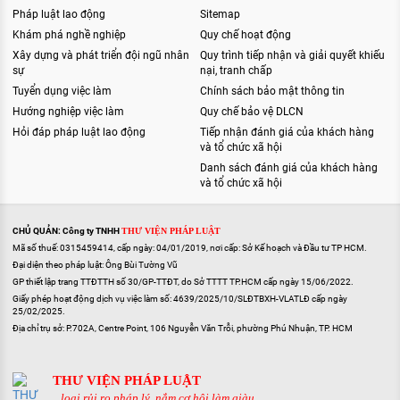
Pháp luật lao động
Sitemap
Khám phá nghề nghiệp
Quy chế hoạt động
Xây dựng và phát triển đội ngũ nhân
Quy trình tiếp nhận và giải quyết khiếu
sự
nại, tranh chấp
Tuyển dụng việc làm
Chính sách bảo mật thông tin
Hướng nghiệp việc làm
Quy chế bảo vệ DLCN
Hỏi đáp pháp luật lao động
Tiếp nhận đánh giá của khách hàng
và tổ chức xã hội
Danh sách đánh giá của khách hàng
và tổ chức xã hội
CHỦ QUẢN: Công ty TNHH
THƯ VIỆN PHÁP LUẬT
Mã số thuế: 0315459414, cấp ngày: 04/01/2019, nơi cấp: Sở Kế hoạch và Đầu tư TP HCM.
Đại diện theo pháp luật: Ông Bùi Tường Vũ
GP thiết lập trang TTĐTTH số 30/GP-TTĐT, do Sở TTTT TP.HCM cấp ngày 15/06/2022.
Giấy phép hoạt động dịch vụ việc làm số: 4639/2025/10/SLĐTBXH-VLATLĐ cấp ngày
25/02/2025.
Địa chỉ trụ sở: P.702A, Centre Point, 106 Nguyễn Văn Trỗi, phường Phú Nhuận, TP. HCM
THƯ VIỆN PHÁP LUẬT
...loại rủi ro pháp lý, nắm cơ hội làm giàu...