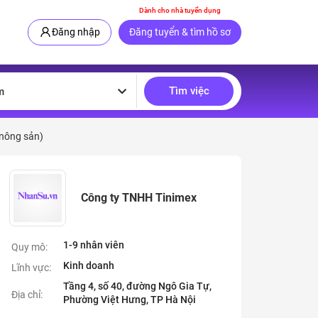
Dành cho nhà tuyển dụng
Đăng nhập
Đăng tuyển & tìm hồ sơ
Tìm việc
m
 nông sản)
Công ty TNHH Tinimex
1-9 nhân viên
Quy mô:
Kinh doanh
Lĩnh vực:
Tầng 4, số 40, đường Ngô Gia Tự,
Địa chỉ:
Phường Việt Hưng, TP Hà Nội