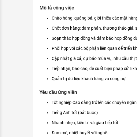
KHÁM PHÁ NGHỀ NGHIỆP
Mô tả công việc
Tử vi nghề nghiệp
Chào hàng: quảng bá, giới thiệu các mặt hàn
Chốt đơn hàng: đàm phán, thương thảo giá, số
Kỹ năng nghề nghiệp
Soạn thảo hợp đồng và đảm bảo hợp đồng đủ đ
HƯỚNG NGHIỆP VIỆC LÀM
Phối hợp với các bộ phận liên quan để triển k
Đặc trưng từng nghề
Cập nhật giá cả, dự báo mùa vụ, nhu cầu thị 
Xu hướng việc làm
Tiếp nhận, báo cáo, đề xuất biện pháp xử lí k
XÂY DỰNG VÀ PHÁT TRIỂN ĐỘI NGŨ
Quản trị dữ liệu khách hàng và công nợ.
NHÂN SỰ
TUYỂN DỤNG VIỆC LÀM
Yêu cầu ứng viên
Tốt nghiệp Cao đẳng trở lên các chuyên ngàn
Tiếng Anh tốt (bắt buộc)
Nhanh nhẹn, kiên trì và giao tiếp tốt.
Đam mê, nhiệt huyết với nghề.