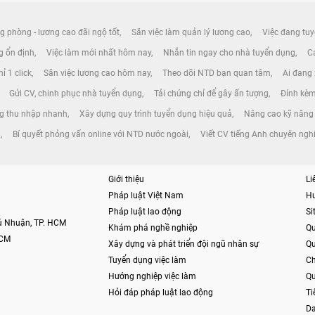
g phòng - lương cao đãi ngộ tốt
Săn việc làm quản lý lương cao
Việc đang tuy
ng ổn định
Việc làm mới nhất hôm nay
Nhắn tin ngay cho nhà tuyển dụng
Cá
ỉ 1 click
Săn việc lương cao hôm nay
Theo dõi NTD bạn quan tâm
Ai đang
Gửi CV, chinh phục nhà tuyển dụng
Tải chứng chỉ để gây ấn tượng
Đính kèm
ng thu nhập nhanh
Xây dựng quy trình tuyển dụng hiệu quả
Nâng cao kỹ năng 
n
Bí quyết phỏng vấn online với NTD nước ngoài
Viết CV tiếng Anh chuyên ngh
Giới thiệu
Li
Pháp luật Việt Nam
H
Pháp luật lao động
S
hú Nhuận, TP. HCM
Khám phá nghề nghiệp
Qu
HCM
Xây dựng và phát triển đội ngũ nhân sự
Qu
Tuyển dụng việc làm
Ch
Hướng nghiệp việc làm
Qu
Hỏi đáp pháp luật lao động
Ti
Da