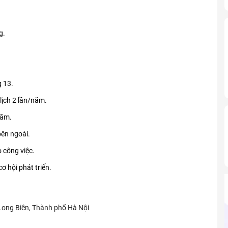
g.
g 13.
 lịch 2 lần/năm.
năm.
bên ngoài.
 công việc.
ơ hội phát triển.
 Long Biên, Thành phố Hà Nội