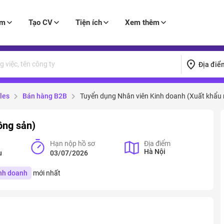
àm
Tạo CV
Tiện ích
Xem thêm
Địa điể
les
Bán hàng B2B
Tuyển dụng Nhân viên Kinh doanh (Xuất khẩu
ông sản)
Hạn nộp hồ sơ
Địa điểm
Hà Nội
u
03/07/2026
nh doanh
mới nhất