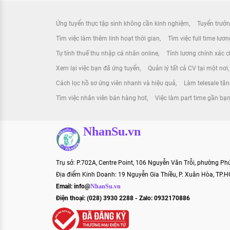
Ứng tuyển thực tập sinh không cần kinh nghiệm
Tuyển trưởn
Tìm việc làm thêm linh hoạt thời gian
Tìm việc full time lươ
Tự tính thuế thu nhập cá nhân online
Tính lương chính xác ch
Xem lại việc bạn đã ứng tuyển
Quản lý tất cả CV tại một nơi
Cách lọc hồ sơ ứng viên nhanh và hiệu quả
Làm telesale tă
Tìm việc nhân viên bán hàng hot
Việc làm part time gần bạ
NhanSu.vn
Trụ sở: P.702A, Centre Point, 106 Nguyễn Văn Trỗi, phường P
Địa điểm Kinh Doanh: 19 Nguyễn Gia Thiều, P. Xuân Hòa, TP.
Email:
info@
NhanSu.vn
Điện thoại: (028) 3930 2288 - Zalo: 0932170886