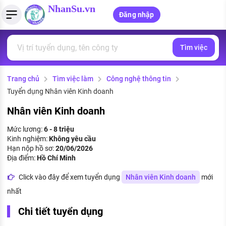
NhanSu.vn
Đăng nhập
Tìm việc
PHÁP LUẬT VIỆT NAM
Tìm việc làm
Quản lý CV
Tính lương Gross - Net
Văn bản pháp luật
Trang chủ
Tìm việc làm
Công nghệ thông tin
Việc làm ngành luật
Tải CV lên
Tính thuế thu nhập cá nhân
Chính sách mới
Tuyển dụng Nhân viên Kinh doanh
Việc làm lương cao
Tạo CV trực tuyến
Tính trợ cấp thất nghiệp
PHÁP LUẬT LAO ĐỘNG
Nhân viên Kinh doanh
Lao động và tiền lương
Việc làm tốt nhất
Mức lương:
6 - 8 triệu
MẪU CV THEO STYLE
Kinh nghiệm:
Không yêu cầu
Bảo hiểm và phúc lợi
Hạn nộp hồ sơ:
20/06/2026
CÔNG TY
Mẫu CV đơn giản
Địa điểm:
Hồ Chí Minh
Thuế thu nhập
Danh sách nhà tuyển dụng
Click vào đây để xem tuyển dụng
Nhân viên Kinh doanh
mới
Mẫu CV hiện đại
nhất
Hồ sơ biểu mẫu
Nhà tuyển dụng hàng đầu
Chi tiết tuyển dụng
Chính sách lao động