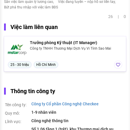
Săn việc làm quản lý lương cao
Việc đang tuyển – nộp hồ sơ liền tay
Bứt phá thu nhập với việc làm BĐS
26 | 0
Việc làm liên quan
Trưởng phòng Kỹ thuật (IT Manager)
Công ty TNHH Thương Mại Dịch Vụ Vi Tính Sao Mai
25 - 30 triệu
Hồ Chí Minh
Thông tin công ty
Công ty Cổ phần Công nghệ Checkee
Tên công ty:
1-9 nhân viên
Quy mô:
Công nghệ thông tin
Lĩnh vực:
Số 1.06 tầng 1 (trệt), khu Thương mại dịch vụ,