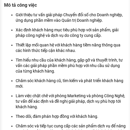
KHÁM PHÁ NGHỀ NGHIỆP
Mô tả công việc
Tử vi nghề nghiệp
Giới thiệu tư vấn giải pháp Chuyển đổi số cho Doanh nghiệp,
ứng dụng phần mềm vào Quản trị Doanh nghiệp.
Kỹ năng nghề nghiệp
Xác định khách hàng mục tiêu phù hợp với sản phẩm, giải
pháp công nghệ và dịch vụ do công ty cung cấp.
HƯỚNG NGHIỆP VIỆC LÀM
Thiết lập mối quan hệ với khách hàng tiềm năng thông qua
Đặc trưng từng nghề
các hình thức tiếp cận khác nhau.
Xu hướng việc làm
Tìm hiểu nhu cầu của khách hàng, gặp gỡ và thuyết trình, tư
vấn các giải pháp phần mềm phù hợp với nhu cầu sử dụng
XÂY DỰNG VÀ PHÁT TRIỂN ĐỘI NGŨ
của từng khách hàng.
NHÂN SỰ
Chăm sóc khách hàng cũ, tìm kiếm và phát triển khách hàng
TUYỂN DỤNG VIỆC LÀM
mới.
Làm việc chặt chẽ với phòng Marketing và phòng Công Nghệ,
tư vấn để xác định và đề nghị giải pháp, dịch vụ phù hợp tới
khách hàng.
Theo dõi, đàm phán hợp đồng với khách hàng.
Chăm sóc và tiếp tục cung cấp các sản phẩm dịch vụ để nâng