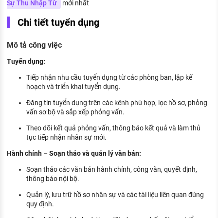
Sự Thu Nhập Từ
mới nhất
KHÁM PHÁ NGHỀ NGHIỆP
Chi tiết tuyển dụng
Tử vi nghề nghiệp
Mô tả công việc
Kỹ năng nghề nghiệp
Tuyển dụng:
HƯỚNG NGHIỆP VIỆC LÀM
Tiếp nhận nhu cầu tuyển dụng từ các phòng ban, lập kế
Đặc trưng từng nghề
hoạch và triển khai tuyển dụng.
Xu hướng việc làm
Đăng tin tuyển dụng trên các kênh phù hợp, lọc hồ sơ, phỏng
vấn sơ bộ và sắp xếp phỏng vấn.
XÂY DỰNG VÀ PHÁT TRIỂN ĐỘI NGŨ
NHÂN SỰ
Theo dõi kết quả phỏng vấn, thông báo kết quả và làm thủ
tục tiếp nhận nhân sự mới.
TUYỂN DỤNG VIỆC LÀM
Hành chính – Soạn thảo và quản lý văn bản:
Soạn thảo các văn bản hành chính, công văn, quyết định,
thông báo nội bộ.
Quản lý, lưu trữ hồ sơ nhân sự và các tài liệu liên quan đúng
quy định.