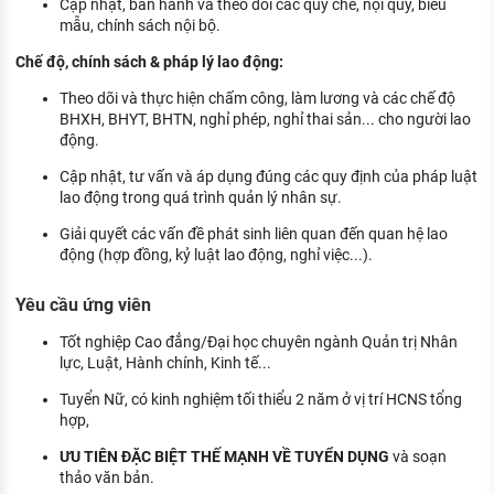
Cập nhật, ban hành và theo dõi các quy chế, nội quy, biểu
mẫu, chính sách nội bộ.
Chế độ, chính sách & pháp lý lao động:
Theo dõi và thực hiện chấm công, làm lương và các chế độ
BHXH, BHYT, BHTN, nghỉ phép, nghỉ thai sản... cho người lao
động.
Cập nhật, tư vấn và áp dụng đúng các quy định của pháp luật
lao động trong quá trình quản lý nhân sự.
Giải quyết các vấn đề phát sinh liên quan đến quan hệ lao
động (hợp đồng, kỷ luật lao động, nghỉ việc...).
Yêu cầu ứng viên
Tốt nghiệp Cao đẳng/Đại học chuyên ngành Quản trị Nhân
lực, Luật, Hành chính, Kinh tế...
Tuyển Nữ, có kinh nghiệm tối thiểu 2 năm ở vị trí HCNS tổng
hợp,
ƯU TIÊN ĐẶC BIỆT THẾ MẠNH VỀ TUYỂN DỤNG
và soạn
thảo văn bản.