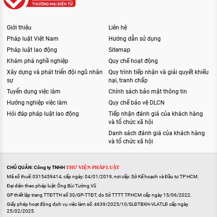
Giới thiệu
Liên hệ
Pháp luật Việt Nam
Hướng dẫn sử dụng
Pháp luật lao động
Sitemap
Khám phá nghề nghiệp
Quy chế hoạt động
Xây dựng và phát triển đội ngũ nhân
Quy trình tiếp nhận và giải quyết khiếu
sự
nại, tranh chấp
Tuyển dụng việc làm
Chính sách bảo mật thông tin
Hướng nghiệp việc làm
Quy chế bảo vệ DLCN
Hỏi đáp pháp luật lao động
Tiếp nhận đánh giá của khách hàng
và tổ chức xã hội
Danh sách đánh giá của khách hàng
và tổ chức xã hội
CHỦ QUẢN: Công ty TNHH
THƯ VIỆN PHÁP LUẬT
Mã số thuế: 0315459414, cấp ngày: 04/01/2019, nơi cấp: Sở Kế hoạch và Đầu tư TP HCM.
Đại diện theo pháp luật: Ông Bùi Tường Vũ
GP thiết lập trang TTĐTTH số 30/GP-TTĐT, do Sở TTTT TP.HCM cấp ngày 15/06/2022.
Giấy phép hoạt động dịch vụ việc làm số: 4639/2025/10/SLĐTBXH-VLATLĐ cấp ngày
25/02/2025.