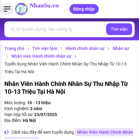
NhanSu.vn
Đăng nhập
Tìm việc
PHÁP LUẬT VIỆT NAM
Tìm việc làm
Quản lý CV
Tính lương Gross - Net
Văn bản pháp luật
Trang chủ
Tìm việc làm
Hành chính nhân sự
Nhân sự
Việc làm ngành luật
Tải CV lên
Tính thuế thu nhập cá nhân
Chính sách mới
Nhân viên Hành chính nhân sự
Việc làm lương cao
Tạo CV trực tuyến
Tính trợ cấp thất nghiệp
Tuyển dụng Nhân Viên Hành Chính Nhân Sự Thu Nhập Từ 10-13
PHÁP LUẬT LAO ĐỘNG
Triệu Tại Hà Nội
Lao động và tiền lương
Việc làm tốt nhất
MẪU CV THEO STYLE
Nhân Viên Hành Chính Nhân Sự Thu Nhập Từ
10-13 Triệu Tại Hà Nội
Bảo hiểm và phúc lợi
CÔNG TY
Mẫu CV đơn giản
Mức lương:
10 - 13 triệu
Thuế thu nhập
Kinh nghiệm:
2 năm
Danh sách nhà tuyển dụng
Mẫu CV hiện đại
Hạn nộp hồ sơ:
23/07/2025
Hồ sơ biểu mẫu
Địa điểm:
Hà Nội
Nhà tuyển dụng hàng đầu
Click vào đây để xem tuyển dụng
Nhân Viên Hành Chính Nhân
Chính sách lao động