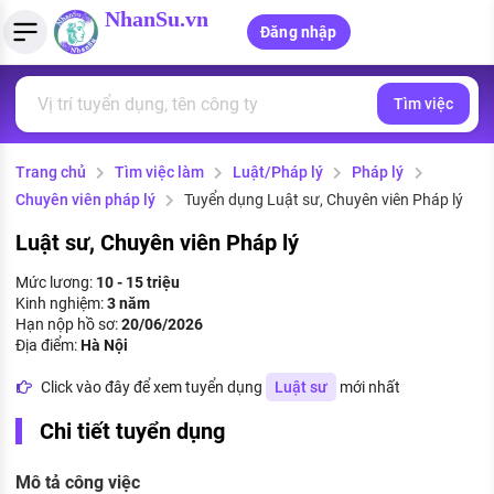
NhanSu.vn
Đăng nhập
Tìm việc
PHÁP LUẬT VIỆT NAM
Tìm việc làm
Quản lý CV
Tính lương Gross - Net
Văn bản pháp luật
Trang chủ
Tìm việc làm
Luật/Pháp lý
Pháp lý
Việc làm ngành luật
Tải CV lên
Tính thuế thu nhập cá nhân
Chính sách mới
Chuyên viên pháp lý
Tuyển dụng Luật sư, Chuyên viên Pháp lý
Việc làm lương cao
Tạo CV trực tuyến
Tính trợ cấp thất nghiệp
PHÁP LUẬT LAO ĐỘNG
Luật sư, Chuyên viên Pháp lý
Lao động và tiền lương
Việc làm tốt nhất
Mức lương:
10 - 15 triệu
MẪU CV THEO STYLE
Kinh nghiệm:
3 năm
Bảo hiểm và phúc lợi
Hạn nộp hồ sơ:
20/06/2026
CÔNG TY
Mẫu CV đơn giản
Địa điểm:
Hà Nội
Thuế thu nhập
Danh sách nhà tuyển dụng
Click vào đây để xem tuyển dụng
Luật sư
mới nhất
Mẫu CV hiện đại
Hồ sơ biểu mẫu
Chi tiết tuyển dụng
Nhà tuyển dụng hàng đầu
Chính sách lao động
Mô tả công việc