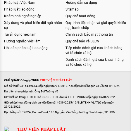
Pháp luật Việt Nam
Hướng dẫn sử dụng
Pháp luật lao động
Sitemap
Khám phá nghề nghiệp
Quy chế hoạt động
Xây dựng và phát triển đội ngũ nhân
Quy trình tiếp nhận và giải quyết khiếu
sự
nại, tranh chấp
Tuyển dụng việc làm
Chính sách bảo mật thông tin
Hướng nghiệp việc làm
Quy chế bảo vệ DLCN
Hỏi đáp pháp luật lao động
Tiếp nhận đánh giá của khách hàng
và tổ chức xã hội
Danh sách đánh giá của khách hàng
và tổ chức xã hội
CHỦ QUẢN: Công ty TNHH
THƯ VIỆN PHÁP LUẬT
Mã số thuế: 0315459414, cấp ngày: 04/01/2019, nơi cấp: Sở Kế hoạch và Đầu tư TP HCM.
Đại diện theo pháp luật: Ông Bùi Tường Vũ
GP thiết lập trang TTĐTTH số 30/GP-TTĐT, do Sở TTTT TP.HCM cấp ngày 15/06/2022.
Giấy phép hoạt động dịch vụ việc làm số: 4639/2025/10/SLĐTBXH-VLATLĐ cấp ngày
25/02/2025.
Địa chỉ trụ sở: P.702A, Centre Point, 106 Nguyễn Văn Trỗi, phường Phú Nhuận, TP. HCM
THƯ VIỆN PHÁP LUẬT