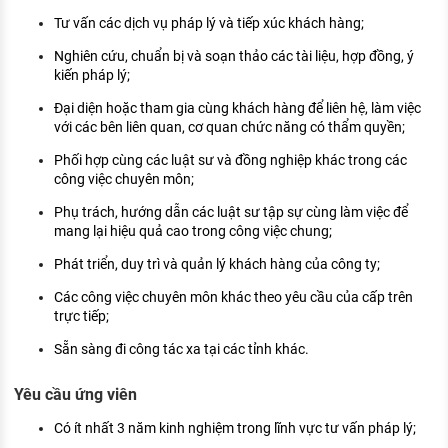
KHÁM PHÁ NGHỀ NGHIỆP
Tư vấn các dịch vụ pháp lý và tiếp xúc khách hàng;
Tử vi nghề nghiệp
Nghiên cứu, chuẩn bị và soạn thảo các tài liệu, hợp đồng, ý
kiến pháp lý;
Kỹ năng nghề nghiệp
Đại diện hoặc tham gia cùng khách hàng để liên hệ, làm việc
HƯỚNG NGHIỆP VIỆC LÀM
với các bên liên quan, cơ quan chức năng có thẩm quyền;
Phối hợp cùng các luật sư và đồng nghiệp khác trong các
Đặc trưng từng nghề
công việc chuyên môn;
Xu hướng việc làm
Phụ trách, hướng dẫn các luật sư tập sự cùng làm việc để
mang lại hiệu quả cao trong công việc chung;
XÂY DỰNG VÀ PHÁT TRIỂN ĐỘI NGŨ
NHÂN SỰ
Phát triển, duy trì và quản lý khách hàng của công ty;
TUYỂN DỤNG VIỆC LÀM
Các công việc chuyên môn khác theo yêu cầu của cấp trên
trực tiếp;
Sẵn sàng đi công tác xa tại các tỉnh khác.
Yêu cầu ứng viên
Có ít nhất 3 năm kinh nghiệm trong lĩnh vực tư vấn pháp lý;