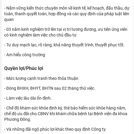
- Nắm vững kiến thức chuyên môn về kinh tế, kế hoạch, đấu thầu, dự
toán, thanh quyết toán, hợp đồng và các quy định của pháp luật liên
quan
- 03 năm kinh nghiệm trở lên tại vị trí tương đương, ưu tiên ứng viên
có kinh nghiệm làm việc cho chủ đầu tư
- Tư duy mạch lạc, rõ ràng, khả năng thuyết trình, thuyết phục tốt.
- Am hiểu công trường
Quyền lợi/Phúc lợi
- Mức lương cạnh tranh theo thỏa thuận
- Đóng BHXH, BHYT, BHTN sau 02 tháng thử việc.
- Làm việc lâu dài ổn định.
- Chế độ khám sức khỏe định kỳ, thẻ bảo hiểm sức khỏe hàng năm,
chế độ ưu đãi cho CBNV khi khám chữa bệnh tại Bệnh viện đa khoa
Phương Đông.
- Và những đãi ngộ phúc lợi khác theo quy định Công ty.