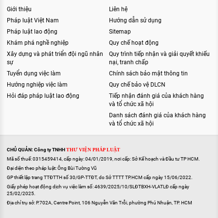
Giới thiệu
Liên hệ
Pháp luật Việt Nam
Hướng dẫn sử dụng
Pháp luật lao động
Sitemap
Khám phá nghề nghiệp
Quy chế hoạt động
Xây dựng và phát triển đội ngũ nhân
Quy trình tiếp nhận và giải quyết khiếu
sự
nại, tranh chấp
Tuyển dụng việc làm
Chính sách bảo mật thông tin
Hướng nghiệp việc làm
Quy chế bảo vệ DLCN
Hỏi đáp pháp luật lao động
Tiếp nhận đánh giá của khách hàng
và tổ chức xã hội
Danh sách đánh giá của khách hàng
và tổ chức xã hội
CHỦ QUẢN: Công ty TNHH
THƯ VIỆN PHÁP LUẬT
Mã số thuế: 0315459414, cấp ngày: 04/01/2019, nơi cấp: Sở Kế hoạch và Đầu tư TP HCM.
Đại diện theo pháp luật: Ông Bùi Tường Vũ
GP thiết lập trang TTĐTTH số 30/GP-TTĐT, do Sở TTTT TP.HCM cấp ngày 15/06/2022.
Giấy phép hoạt động dịch vụ việc làm số: 4639/2025/10/SLĐTBXH-VLATLĐ cấp ngày
25/02/2025.
Địa chỉ trụ sở: P.702A, Centre Point, 106 Nguyễn Văn Trỗi, phường Phú Nhuận, TP. HCM