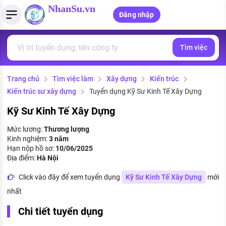
NhanSu.vn
Đăng nhập
Tìm việc
PHÁP LUẬT VIỆT NAM
Tìm việc làm
Quản lý CV
Tính lương Gross - Net
Văn bản pháp luật
Trang chủ
Tìm việc làm
Xây dựng
Kiến trúc
Việc làm ngành luật
Tải CV lên
Tính thuế thu nhập cá nhân
Chính sách mới
Kiến trúc sư xây dựng
Tuyển dụng Kỹ Sư Kinh Tế Xây Dựng
Việc làm lương cao
Tạo CV trực tuyến
Tính trợ cấp thất nghiệp
PHÁP LUẬT LAO ĐỘNG
Kỹ Sư Kinh Tế Xây Dựng
Lao động và tiền lương
Việc làm tốt nhất
Mức lương:
Thương lượng
MẪU CV THEO STYLE
Kinh nghiệm:
3 năm
Bảo hiểm và phúc lợi
Hạn nộp hồ sơ:
10/06/2025
CÔNG TY
Mẫu CV đơn giản
Địa điểm:
Hà Nội
Thuế thu nhập
Danh sách nhà tuyển dụng
Click vào đây để xem tuyển dụng
Kỹ Sư Kinh Tế Xây Dựng
mới
Mẫu CV hiện đại
nhất
Hồ sơ biểu mẫu
Nhà tuyển dụng hàng đầu
Chi tiết tuyển dụng
Chính sách lao động