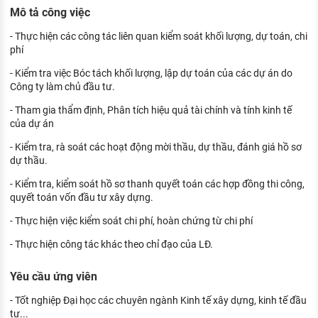
KHÁM PHÁ NGHỀ NGHIỆP
Mô tả công việc
Tử vi nghề nghiệp
- Thực hiện các công tác liên quan kiểm soát khối lượng, dự toán, chi
phí
Kỹ năng nghề nghiệp
- Kiểm tra việc Bóc tách khối lượng, lập dự toán của các dự án do
Công ty làm chủ đầu tư.
HƯỚNG NGHIỆP VIỆC LÀM
- Tham gia thẩm định, Phân tích hiệu quả tài chính và tính kinh tế
Đặc trưng từng nghề
của dự án
Xu hướng việc làm
- Kiểm tra, rà soát các hoạt động mời thầu, dự thầu, đánh giá hồ sơ
dự thầu.
XÂY DỰNG VÀ PHÁT TRIỂN ĐỘI NGŨ
NHÂN SỰ
- Kiểm tra, kiểm soát hồ sơ thanh quyết toán các hợp đồng thi công,
quyết toán vốn đầu tư xây dựng.
TUYỂN DỤNG VIỆC LÀM
- Thực hiện việc kiểm soát chi phí, hoàn chứng từ chi phí
- Thực hiện công tác khác theo chỉ đạo của LĐ.
Yêu cầu ứng viên
- Tốt nghiệp Đại học các chuyên ngành Kinh tế xây dựng, kinh tế đầu
tư...