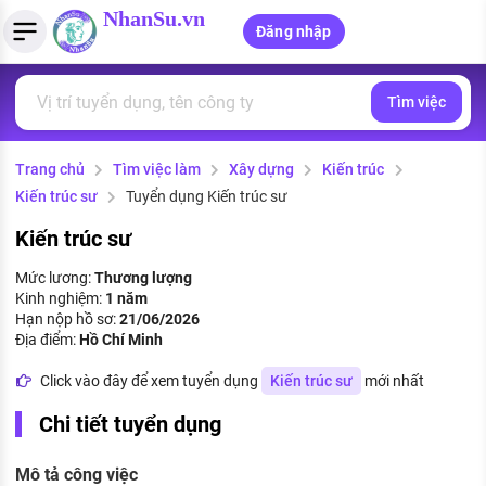
NhanSu.vn
Đăng nhập
Tìm việc
PHÁP LUẬT VIỆT NAM
Tìm việc làm
Quản lý CV
Tính lương Gross - Net
Văn bản pháp luật
Trang chủ
Tìm việc làm
Xây dựng
Kiến trúc
Việc làm ngành luật
Tải CV lên
Tính thuế thu nhập cá nhân
Chính sách mới
Kiến trúc sư
Tuyển dụng Kiến trúc sư
Việc làm lương cao
Tạo CV trực tuyến
Tính trợ cấp thất nghiệp
PHÁP LUẬT LAO ĐỘNG
Kiến trúc sư
Lao động và tiền lương
Việc làm tốt nhất
Mức lương:
Thương lượng
MẪU CV THEO STYLE
Kinh nghiệm:
1 năm
Bảo hiểm và phúc lợi
Hạn nộp hồ sơ:
21/06/2026
CÔNG TY
Mẫu CV đơn giản
Địa điểm:
Hồ Chí Minh
Thuế thu nhập
Danh sách nhà tuyển dụng
Click vào đây để xem tuyển dụng
Kiến trúc sư
mới nhất
Mẫu CV hiện đại
Hồ sơ biểu mẫu
Chi tiết tuyển dụng
Nhà tuyển dụng hàng đầu
Chính sách lao động
Mô tả công việc