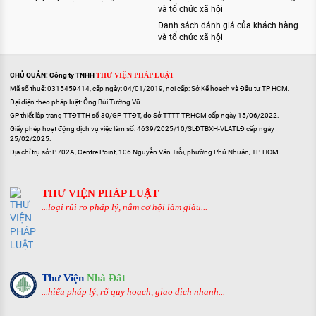
và tổ chức xã hội
Danh sách đánh giá của khách hàng
và tổ chức xã hội
CHỦ QUẢN: Công ty TNHH
THƯ VIỆN PHÁP LUẬT
Mã số thuế: 0315459414, cấp ngày: 04/01/2019, nơi cấp: Sở Kế hoạch và Đầu tư TP HCM.
Đại diện theo pháp luật: Ông Bùi Tường Vũ
GP thiết lập trang TTĐTTH số 30/GP-TTĐT, do Sở TTTT TP.HCM cấp ngày 15/06/2022.
Giấy phép hoạt động dịch vụ việc làm số: 4639/2025/10/SLĐTBXH-VLATLĐ cấp ngày
25/02/2025.
Địa chỉ trụ sở: P.702A, Centre Point, 106 Nguyễn Văn Trỗi, phường Phú Nhuận, TP. HCM
THƯ VIỆN PHÁP LUẬT
...loại rủi ro pháp lý, nắm cơ hội làm giàu...
Thư Viện
Nhà Đất
...hiểu pháp lý, rõ quy hoạch, giao dịch nhanh...