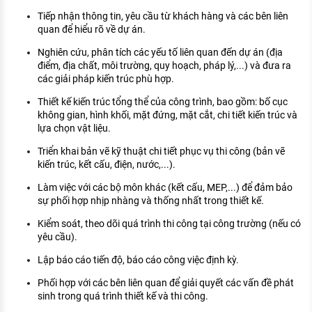
KHÁM PHÁ NGHỀ NGHIỆP
Tiếp nhận thông tin, yêu cầu từ khách hàng và các bên liên
quan để hiểu rõ về dự án.
Tử vi nghề nghiệp
Nghiên cứu, phân tích các yếu tố liên quan đến dự án (địa
Kỹ năng nghề nghiệp
điểm, địa chất, môi trường, quy hoạch, pháp lý,...) và đưa ra
các giải pháp kiến trúc phù hợp.
HƯỚNG NGHIỆP VIỆC LÀM
Thiết kế kiến trúc tổng thể của công trình, bao gồm: bố cục
Đặc trưng từng nghề
không gian, hình khối, mặt đứng, mặt cắt, chi tiết kiến trúc và
lựa chọn vật liệu.
Xu hướng việc làm
Triển khai bản vẽ kỹ thuật chi tiết phục vụ thi công (bản vẽ
kiến trúc, kết cấu, điện, nước,...).
XÂY DỰNG VÀ PHÁT TRIỂN ĐỘI NGŨ
NHÂN SỰ
Làm việc với các bộ môn khác (kết cấu, MEP,...) để đảm bảo
sự phối hợp nhịp nhàng và thống nhất trong thiết kế.
TUYỂN DỤNG VIỆC LÀM
Kiểm soát, theo dõi quá trình thi công tại công trường (nếu có
yêu cầu).
Lập báo cáo tiến độ, báo cáo công việc định kỳ.
Phối hợp với các bên liên quan để giải quyết các vấn đề phát
sinh trong quá trình thiết kế và thi công.