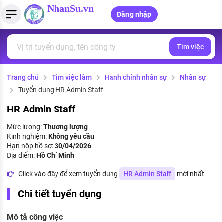
NhanSu.vn
Đăng nhập
Tìm việc
PHÁP LUẬT VIỆT NAM
Tìm việc làm
Quản lý CV
Tính lương Gross - Net
Văn bản pháp luật
Trang chủ
Tìm việc làm
Hành chính nhân sự
Nhân sự
Việc làm ngành luật
Tải CV lên
Tính thuế thu nhập cá nhân
Chính sách mới
Tuyển dụng HR Admin Staff
Việc làm lương cao
Tạo CV trực tuyến
Tính trợ cấp thất nghiệp
PHÁP LUẬT LAO ĐỘNG
HR Admin Staff
Lao động và tiền lương
Việc làm tốt nhất
Mức lương:
Thương lượng
MẪU CV THEO STYLE
Kinh nghiệm:
Không yêu cầu
Bảo hiểm và phúc lợi
Hạn nộp hồ sơ:
30/04/2026
CÔNG TY
Mẫu CV đơn giản
Địa điểm:
Hồ Chí Minh
Thuế thu nhập
Danh sách nhà tuyển dụng
Click vào đây để xem tuyển dụng
HR Admin Staff
mới nhất
Mẫu CV hiện đại
Hồ sơ biểu mẫu
Chi tiết tuyển dụng
Nhà tuyển dụng hàng đầu
Chính sách lao động
Mô tả công việc