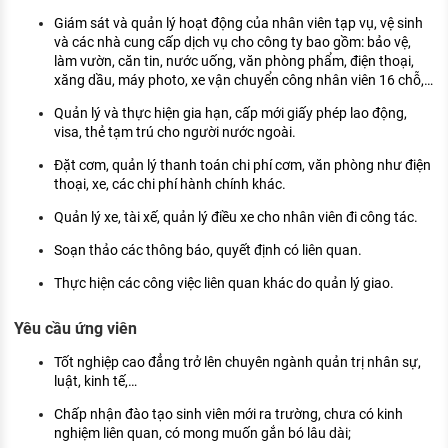
KHÁM PHÁ NGHỀ NGHIỆP
Giám sát và quản lý hoạt động của nhân viên tạp vụ, vệ sinh
và các nhà cung cấp dịch vụ cho công ty bao gồm: bảo vệ,
Tử vi nghề nghiệp
làm vườn, căn tin, nước uống, văn phòng phẩm, điện thoại,
xăng dầu, máy photo, xe vận chuyển công nhân viên 16 chỗ,…
Kỹ năng nghề nghiệp
Quản lý và thực hiện gia hạn, cấp mới giấy phép lao động,
HƯỚNG NGHIỆP VIỆC LÀM
visa, thẻ tạm trú cho người nước ngoài.
Đặc trưng từng nghề
Đặt cơm, quản lý thanh toán chi phí cơm, văn phòng như điện
thoại, xe, các chi phí hành chính khác.
Xu hướng việc làm
Quản lý xe, tài xế, quản lý điều xe cho nhân viên đi công tác.
XÂY DỰNG VÀ PHÁT TRIỂN ĐỘI NGŨ
Soạn thảo các thông báo, quyết định có liên quan.
NHÂN SỰ
Thực hiện các công việc liên quan khác do quản lý giao.
TUYỂN DỤNG VIỆC LÀM
Yêu cầu ứng viên
Tốt nghiệp cao đẳng trở lên chuyên ngành quản trị nhân sự,
luật, kinh tế,…
Chấp nhận đào tạo sinh viên mới ra trường, chưa có kinh
nghiệm liên quan, có mong muốn gắn bó lâu dài;