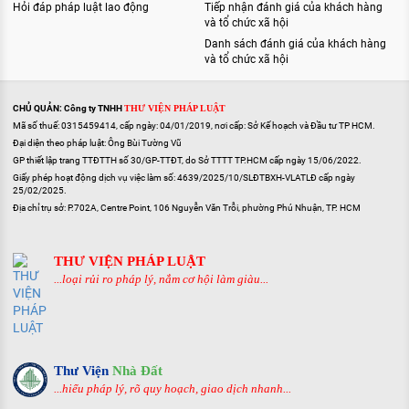
Hỏi đáp pháp luật lao động
Tiếp nhận đánh giá của khách hàng
và tổ chức xã hội
Danh sách đánh giá của khách hàng
và tổ chức xã hội
CHỦ QUẢN: Công ty TNHH
THƯ VIỆN PHÁP LUẬT
Mã số thuế: 0315459414, cấp ngày: 04/01/2019, nơi cấp: Sở Kế hoạch và Đầu tư TP HCM.
Đại diện theo pháp luật: Ông Bùi Tường Vũ
GP thiết lập trang TTĐTTH số 30/GP-TTĐT, do Sở TTTT TP.HCM cấp ngày 15/06/2022.
Giấy phép hoạt động dịch vụ việc làm số: 4639/2025/10/SLĐTBXH-VLATLĐ cấp ngày
25/02/2025.
Địa chỉ trụ sở: P.702A, Centre Point, 106 Nguyễn Văn Trỗi, phường Phú Nhuận, TP. HCM
THƯ VIỆN PHÁP LUẬT
...loại rủi ro pháp lý, nắm cơ hội làm giàu...
Thư Viện
Nhà Đất
...hiểu pháp lý, rõ quy hoạch, giao dịch nhanh...