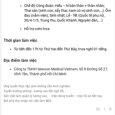
Chế độ Công đoàn: Hiếu – hỉ bản thân + thân nhân;
Thai sản (sinh con, sẩy thai, nam có vợ sinh con,…); Ốm
đau (nằm viện); Sinh nhật; Lễ - Tết (Quốc tế phụ nữ,
30/4-1/5, Trung thu, Quốc Khánh, Nguyên đán,...)
Hỗ trợ cơm trưa
Thời gian làm việc
Từ 08h đến 17h từ Thứ Hai đến Thứ Bảy, trưa nghỉ 01 tiếng
Địa điểm làm việc
Công ty TNHH Sewoon Medical Vietnam, Số 8 Đường Số 27,
Vĩnh Tân, Thành phố Hồ Chí Minh
Ứng tuyển thực tập sinh không cần kinh nghiệm
Tuyển trưởng phòng - lương cao đãi ngộ tốt
Săn việc làm quản lý lương cao
Việc đang tuyển – nộp hồ sơ liền tay
Bứt phá thu nhập với việc làm BĐS
32 | 0