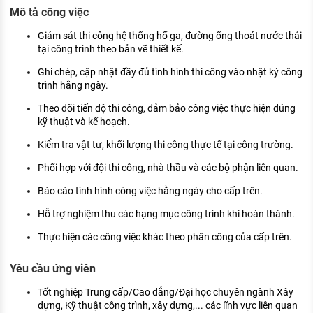
KHÁM PHÁ NGHỀ NGHIỆP
Mô tả công việc
Tử vi nghề nghiệp
Giám sát thi công hệ thống hố ga, đường ống thoát nước thải
tại công trình theo bản vẽ thiết kế.
Kỹ năng nghề nghiệp
Ghi chép, cập nhật đầy đủ tình hình thi công vào nhật ký công
trình hằng ngày.
HƯỚNG NGHIỆP VIỆC LÀM
Theo dõi tiến độ thi công, đảm bảo công việc thực hiện đúng
Đặc trưng từng nghề
kỹ thuật và kế hoạch.
Xu hướng việc làm
Kiểm tra vật tư, khối lượng thi công thực tế tại công trường.
XÂY DỰNG VÀ PHÁT TRIỂN ĐỘI NGŨ
Phối hợp với đội thi công, nhà thầu và các bộ phận liên quan.
NHÂN SỰ
Báo cáo tình hình công việc hằng ngày cho cấp trên.
TUYỂN DỤNG VIỆC LÀM
Hỗ trợ nghiệm thu các hạng mục công trình khi hoàn thành.
Thực hiện các công việc khác theo phân công của cấp trên.
Yêu cầu ứng viên
Tốt nghiệp Trung cấp/Cao đẳng/Đại học chuyên ngành Xây
dựng, Kỹ thuật công trình, xây dựng,... các lĩnh vực liên quan