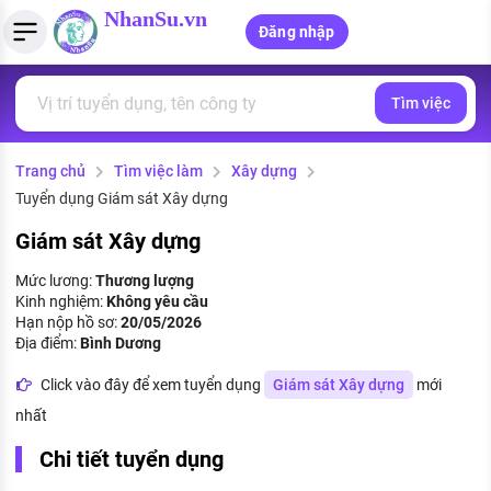
NhanSu.vn
Đăng nhập
Tìm việc
PHÁP LUẬT VIỆT NAM
Tìm việc làm
Quản lý CV
Tính lương Gross - Net
Văn bản pháp luật
Trang chủ
Tìm việc làm
Xây dựng
Việc làm ngành luật
Tải CV lên
Tính thuế thu nhập cá nhân
Chính sách mới
Tuyển dụng Giám sát Xây dựng
Việc làm lương cao
Tạo CV trực tuyến
Tính trợ cấp thất nghiệp
PHÁP LUẬT LAO ĐỘNG
Giám sát Xây dựng
Lao động và tiền lương
Việc làm tốt nhất
Mức lương:
Thương lượng
MẪU CV THEO STYLE
Kinh nghiệm:
Không yêu cầu
Bảo hiểm và phúc lợi
Hạn nộp hồ sơ:
20/05/2026
CÔNG TY
Mẫu CV đơn giản
Địa điểm:
Bình Dương
Thuế thu nhập
Danh sách nhà tuyển dụng
Click vào đây để xem tuyển dụng
Giám sát Xây dựng
mới
Mẫu CV hiện đại
nhất
Hồ sơ biểu mẫu
Nhà tuyển dụng hàng đầu
Chi tiết tuyển dụng
Chính sách lao động