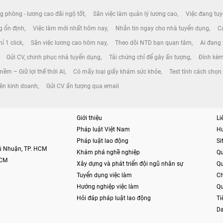
g phòng - lương cao đãi ngộ tốt
Săn việc làm quản lý lương cao
Việc đang tuy
ng ổn định
Việc làm mới nhất hôm nay
Nhắn tin ngay cho nhà tuyển dụng
Cá
ỉ 1 click
Săn việc lương cao hôm nay
Theo dõi NTD bạn quan tâm
Ai đang
Gửi CV, chinh phục nhà tuyển dụng
Tải chứng chỉ để gây ấn tượng
Đính kèm
ềm – Giữ lợi thế thời AI
Có mấy loại giấy khám sức khỏe
Test tính cách chọ
ên kinh doanh
Gửi CV ấn tượng qua email
Giới thiệu
Li
Pháp luật Việt Nam
H
Pháp luật lao động
S
hú Nhuận, TP. HCM
Khám phá nghề nghiệp
Qu
HCM
Xây dựng và phát triển đội ngũ nhân sự
Qu
Tuyển dụng việc làm
Ch
Hướng nghiệp việc làm
Qu
Hỏi đáp pháp luật lao động
Ti
Da