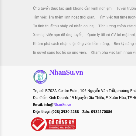
Ứng tuyển thực tập sinh không cần kinh nghiệm
Tuyển trưởn
Tìm việc làm thêm linh hoạt thời gian
Tìm việc full time lươ
Tự tính thuế thu nhập cá nhân online
Tính lương chính xác ch
Xem lại việc bạn đã ứng tuyển
Quản lý tất cả CV tại một nơi
Khám phá cách nhận diện ứng viên tiềm năng
Rèn kỹ năng m
Bí quyết sàng lọc hồ sơ ứng viên
Khám phá việc làm nhân vi
NhanSu.vn
Trụ sở: P.702A, Centre Point, 106 Nguyễn Văn Trỗi, phường P
Địa điểm Kinh Doanh: 19 Nguyễn Gia Thiều, P. Xuân Hòa, TP.
Email:
info@
NhanSu.vn
Điện thoại: (028) 3930 2288 - Zalo: 0932170886