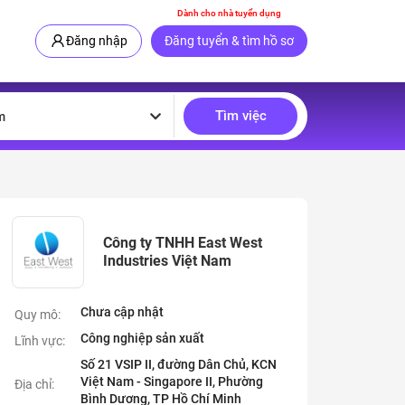
Dành cho nhà tuyển dụng
Đăng nhập
Đăng tuyển & tìm hồ sơ
Tìm việc
m
Công ty TNHH East West
Industries Việt Nam
Chưa cập nhật
Quy mô:
Công nghiệp sản xuất
Lĩnh vực:
Số 21 VSIP II, đường Dân Chủ, KCN
Việt Nam - Singapore II, Phường
Địa chỉ:
Bình Dương, TP Hồ Chí Minh