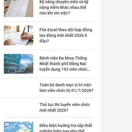
Kỹ năng chuyên môn và kỹ
năng mềm khác nhau thế
nào khi xin việc?
File Excel theo dõi hợp đồng
lao động mới nhất 2026 ở
đâu?
Bệnh viện Đa khoa Thống
Nhất thành phố Đồng Nai
tuyển dụng 192 viên chức
theo Thông báo 53 chi tiết ra
sao?
Toàn bộ danh mục vị trí việc
làm viên chức từ 01/7/2026?
Thủ tục thi tuyển viên chức
mới nhất 2026?
Điều kiện hưởng trợ cấp thất
nghiệp hiện nay như thế