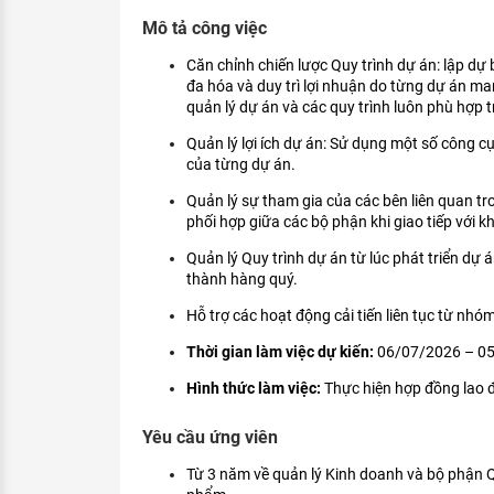
KHÁM PHÁ NGHỀ NGHIỆP
Mô tả công việc
Tử vi nghề nghiệp
Căn chỉnh chiến lược Quy trình dự án: lập dự 
đa hóa và duy trì lợi nhuận do từng dự án ma
Kỹ năng nghề nghiệp
quản lý dự án và các quy trình luôn phù hợp 
HƯỚNG NGHIỆP VIỆC LÀM
Quản lý lợi ích dự án: Sử dụng một số công c
của từng dự án.
Đặc trưng từng nghề
Quản lý sự tham gia của các bên liên quan t
phối hợp giữa các bộ phận khi giao tiếp với 
Xu hướng việc làm
Quản lý Quy trình dự án từ lúc phát triển dự 
XÂY DỰNG VÀ PHÁT TRIỂN ĐỘI NGŨ
thành hàng quý.
NHÂN SỰ
Hỗ trợ các hoạt động cải tiến liên tục từ nh
TUYỂN DỤNG VIỆC LÀM
Thời gian làm việc dự kiến:
06/07/2026 – 0
Hình thức làm việc:
Thực hiện hợp đồng lao 
Yêu cầu ứng viên
Từ 3 năm về quản lý Kinh doanh và bộ phận Qu