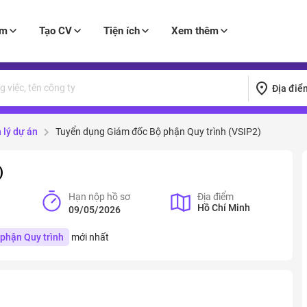
àm
Tạo CV
Tiện ích
Xem thêm
Địa điể
 lý dự án
Tuyển dụng Giám đốc Bộ phận Quy trình (VSIP2)
)
Hạn nộp hồ sơ
Địa điểm
Hồ Chí Minh
09/05/2026
phận Quy trình
mới nhất