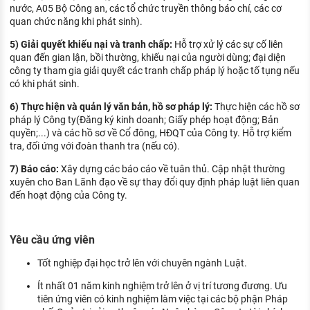
nước, A05 Bộ Công an, các tổ chức truyền thông báo chí, các cơ
quan chức năng khi phát sinh).
5) Giải quyết khiếu nại và tranh chấp:
Hỗ trợ xử lý các sự cố liên
quan đến gian lận, bồi thường, khiếu nại của người dùng; đại diện
công ty tham gia giải quyết các tranh chấp pháp lý hoặc tố tụng nếu
có khi phát sinh.
6) Thực hiện và quản lý văn bản, hồ sơ pháp lý:
Thực hiện các hồ sơ
pháp lý Công ty(Đăng ký kinh doanh; Giấy phép hoạt động; Bản
quyền;...) và các hồ sơ về Cổ đông, HĐQT của Công ty. Hỗ trợ kiểm
tra, đối ứng với đoàn thanh tra (nếu có).
7) Báo cáo:
Xây dựng các báo cáo về tuân thủ. Cập nhật thường
xuyên cho Ban Lãnh đạo về sự thay đổi quy định pháp luật liên quan
đến hoạt động của Công ty.
Yêu cầu ứng viên
Tốt nghiệp đại học trở lên với chuyên ngành Luật.
Ít nhất 01 năm kinh nghiệm trở lên ở vị trí tương đương. Ưu
tiên ứng viên có kinh nghiệm làm việc tại các bộ phận Pháp