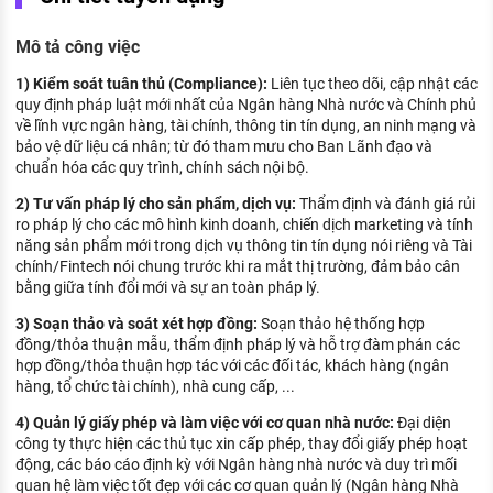
KHÁM PHÁ NGHỀ NGHIỆP
Mô tả công việc
Tử vi nghề nghiệp
1) Kiểm soát tuân thủ (Compliance):
Liên tục theo dõi, cập nhật các
Kỹ năng nghề nghiệp
quy định pháp luật mới nhất của Ngân hàng Nhà nước và Chính phủ
về lĩnh vực ngân hàng, tài chính, thông tin tín dụng, an ninh mạng và
HƯỚNG NGHIỆP VIỆC LÀM
bảo vệ dữ liệu cá nhân; từ đó tham mưu cho Ban Lãnh đạo và
chuẩn hóa các quy trình, chính sách nội bộ.
Đặc trưng từng nghề
2) Tư vấn pháp lý cho sản phẩm, dịch vụ:
Thẩm định và đánh giá rủi
ro pháp lý cho các mô hình kinh doanh, chiến dịch marketing và tính
Xu hướng việc làm
năng sản phẩm mới trong dịch vụ thông tin tín dụng nói riêng và Tài
XÂY DỰNG VÀ PHÁT TRIỂN ĐỘI NGŨ
chính/Fintech nói chung trước khi ra mắt thị trường, đảm bảo cân
NHÂN SỰ
bằng giữa tính đổi mới và sự an toàn pháp lý.
3) Soạn thảo và soát xét hợp đồng:
Soạn thảo hệ thống hợp
TUYỂN DỤNG VIỆC LÀM
đồng/thỏa thuận mẫu, thẩm định pháp lý và hỗ trợ đàm phán các
hợp đồng/thỏa thuận hợp tác với các đối tác, khách hàng (ngân
hàng, tổ chức tài chính), nhà cung cấp, ...
4) Quản lý giấy phép và làm việc với cơ quan nhà nước:
Đại diện
công ty thực hiện các thủ tục xin cấp phép, thay đổi giấy phép hoạt
động, các báo cáo định kỳ với Ngân hàng nhà nước và duy trì mối
quan hệ làm việc tốt đẹp với các cơ quan quản lý (Ngân hàng Nhà