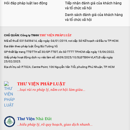
Hỏi đáp pháp luật lao động
Tiếp nhận đánh giá của khách hàng
và tổ chức xã hội
Danh sách đánh giá của khách hàng
và tổ chức xã hội
CHỦ QUẢN: Công ty TNHH
THƯ VIỆN PHÁP LUẬT
Mã số thuế: 0315459414, cấp ngày: 04/01/2019, nơi cấp: Sở Kế hoạch và Đầu tư TP HCM.
Đại diện theo pháp luật: Ông Bùi Tường Vũ
GP thiết lập trang TTĐTTH số 30/GP-TTĐT, do Sở TTTT TP.HCM cấp ngày 15/06/2022.
Giấy phép hoạt động dịch vụ việc làm số: 4639/2025/10/SLĐTBXH-VLATLĐ cấp ngày
25/02/2025.
Địa chỉ trụ sở: P.702A, Centre Point, 106 Nguyễn Văn Trỗi, phường Phú Nhuận, TP. HCM
THƯ VIỆN PHÁP LUẬT
...loại rủi ro pháp lý, nắm cơ hội làm giàu...
Thư Viện
Nhà Đất
...hiểu pháp lý, rõ quy hoạch, giao dịch nhanh...