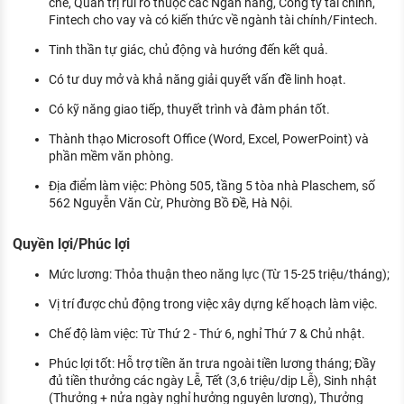
chế, Quản trị rủi ro thuộc các Ngân hàng, Công ty tài chính,
Fintech cho vay và có kiến thức về ngành tài chính/Fintech.
Tinh thần tự giác, chủ động và hướng đến kết quả.
Có tư duy mở và khả năng giải quyết vấn đề linh hoạt.
Có kỹ năng giao tiếp, thuyết trình và đàm phán tốt.
Thành thạo Microsoft Office (Word, Excel, PowerPoint) và
phần mềm văn phòng.
Địa điểm làm việc: Phòng 505, tầng 5 tòa nhà Plaschem, số
562 Nguyễn Văn Cừ, Phường Bồ Đề, Hà Nội.
Quyền lợi/Phúc lợi
Mức lương: Thỏa thuận theo năng lực (Từ 15-25 triệu/tháng);
Vị trí được chủ động trong việc xây dựng kế hoạch làm việc.
Chế độ làm việc: Từ Thứ 2 - Thứ 6, nghỉ Thứ 7 & Chủ nhật.
Phúc lợi tốt: Hỗ trợ tiền ăn trưa ngoài tiền lương tháng; Đầy
đủ tiền thưởng các ngày Lễ, Tết (3,6 triệu/dịp Lễ), Sinh nhật
(Thưởng + nửa ngày nghỉ hưởng nguyên lương), Thưởng