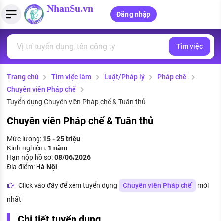
NhanSu.vn
Đăng nhập
Tìm việc
PHÁP LUẬT VIỆT NAM
Tìm việc làm
Quản lý CV
Tính lương Gross - Net
Văn bản pháp luật
Trang chủ
Tìm việc làm
Luật/Pháp lý
Pháp chế
Việc làm ngành luật
Tải CV lên
Tính thuế thu nhập cá nhân
Chính sách mới
Chuyên viên Pháp chế
Việc làm lương cao
Tạo CV trực tuyến
Tính trợ cấp thất nghiệp
Tuyển dụng Chuyên viên Pháp chế & Tuân thủ
PHÁP LUẬT LAO ĐỘNG
Chuyên viên Pháp chế & Tuân thủ
Lao động và tiền lương
Việc làm tốt nhất
MẪU CV THEO STYLE
Mức lương:
15 - 25 triệu
Bảo hiểm và phúc lợi
Kinh nghiệm:
1 năm
CÔNG TY
Mẫu CV đơn giản
Hạn nộp hồ sơ:
08/06/2026
Thuế thu nhập
Địa điểm:
Hà Nội
Danh sách nhà tuyển dụng
Mẫu CV hiện đại
Click vào đây để xem tuyển dụng
Chuyên viên Pháp chế
mới
Hồ sơ biểu mẫu
Nhà tuyển dụng hàng đầu
nhất
Chính sách lao động
Chi tiết tuyển dụng