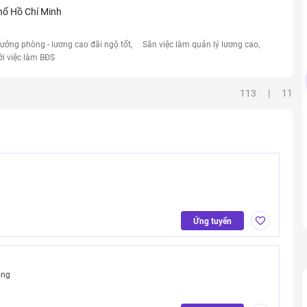
hố Hồ Chí Minh
rưởng phòng - lương cao đãi ngộ tốt
Săn việc làm quản lý lương cao
ới việc làm BĐS
113 | 11
Ứng tuyển
ong