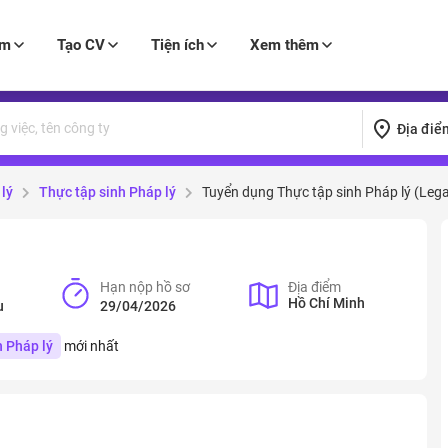
àm
Tạo CV
Tiện ích
Xem thêm
Địa điể
lý
Thực tập sinh Pháp lý
Tuyển dụng Thực tập sinh Pháp lý (Legal
Hạn nộp hồ sơ
Địa điểm
Hồ Chí Minh
u
29/04/2026
h Pháp lý
mới nhất