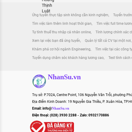
Ứng tuyển thực tập sinh không cần kinh nghiệm
Tuyển trưởn
Tìm việc làm thêm linh hoạt thời gian
Tìm việc full time lươ
Tự tính thuế thu nhập cá nhân online
Tính lương chính xác ch
Xem lại việc bạn đã ứng tuyển
Quản lý tất cả CV tại một nơi
Khám phá cơ hội ngành Engineering
Tìm việc tại các công ty
Tuyển dụng chăm sóc khách hàng lương cao
Test tính các
NhanSu.vn
Trụ sở: P.702A, Centre Point, 106 Nguyễn Văn Trỗi, phường P
Địa điểm Kinh Doanh: 19 Nguyễn Gia Thiều, P. Xuân Hòa, TP.
Email:
info@
NhanSu.vn
Điện thoại: (028) 3930 2288 - Zalo: 0932170886