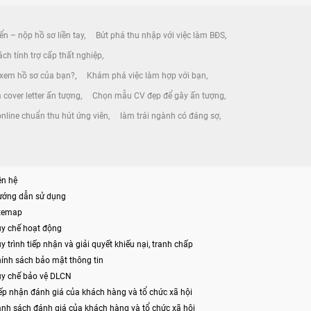
ển – nộp hồ sơ liền tay
Bứt phá thu nhập với việc làm BĐS
ch tính trợ cấp thất nghiệp
 xem hồ sơ của bạn?
Khám phá việc làm hợp với bạn
 cover letter ấn tượng
Chọn mẫu CV đẹp để gây ấn tượng
nline chuẩn thu hút ứng viên
làm trái ngành có đáng sợ
ên hệ
ướng dẫn sử dụng
itemap
y chế hoạt động
y trình tiếp nhận và giải quyết khiếu nại, tranh chấp
ính sách bảo mật thông tin
y chế bảo vệ DLCN
ếp nhận đánh giá của khách hàng và tổ chức xã hội
nh sách đánh giá của khách hàng và tổ chức xã hội