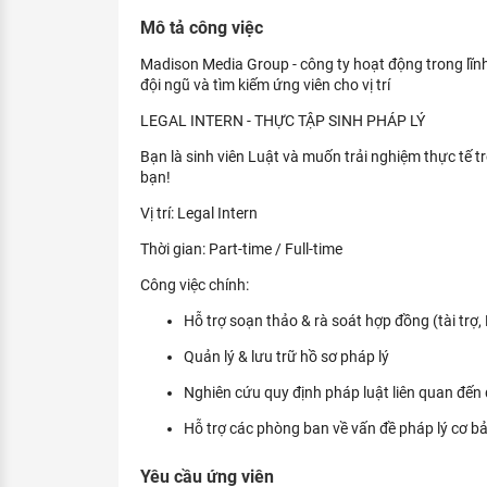
KHÁM PHÁ NGHỀ NGHIỆP
Mô tả công việc
Tử vi nghề nghiệp
Madison Media Group - công ty hoạt động trong lĩn
đội ngũ và tìm kiếm ứng viên cho vị trí
Kỹ năng nghề nghiệp
LEGAL INTERN - THỰC TẬP SINH PHÁP LÝ
HƯỚNG NGHIỆP VIỆC LÀM
Bạn là sinh viên Luật và muốn trải nghiệm thực tế 
Đặc trưng từng nghề
bạn!
Vị trí: Legal Intern
Xu hướng việc làm
Thời gian: Part-time / Full-time
XÂY DỰNG VÀ PHÁT TRIỂN ĐỘI NGŨ
NHÂN SỰ
Công việc chính:
Hỗ trợ soạn thảo & rà soát hợp đồng (tài trợ, 
TUYỂN DỤNG VIỆC LÀM
Quản lý & lưu trữ hồ sơ pháp lý
Nghiên cứu quy định pháp luật liên quan đến
Hỗ trợ các phòng ban về vấn đề pháp lý cơ bả
Yêu cầu ứng viên