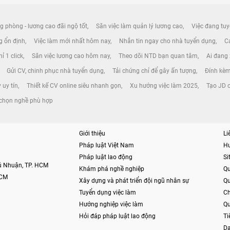
g phòng - lương cao đãi ngộ tốt
Săn việc làm quản lý lương cao
Việc đang tuy
ng ổn định
Việc làm mới nhất hôm nay
Nhắn tin ngay cho nhà tuyển dụng
Cá
ỉ 1 click
Săn việc lương cao hôm nay
Theo dõi NTD bạn quan tâm
Ai đang
Gửi CV, chinh phục nhà tuyển dụng
Tải chứng chỉ để gây ấn tượng
Đính kèm
 uy tín
Thiết kế CV online siêu nhanh gọn
Xu hướng việc làm 2025
Tạo JD o
h chọn nghề phù hợp
Giới thiệu
Li
Pháp luật Việt Nam
H
Pháp luật lao động
S
hú Nhuận, TP. HCM
Khám phá nghề nghiệp
Qu
HCM
Xây dựng và phát triển đội ngũ nhân sự
Qu
Tuyển dụng việc làm
Ch
Hướng nghiệp việc làm
Qu
Hỏi đáp pháp luật lao động
Ti
Da