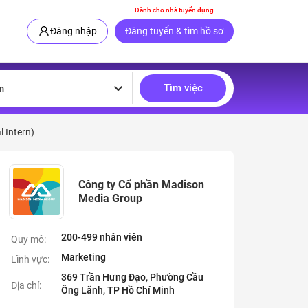
Dành cho nhà tuyển dụng
Đăng nhập
Đăng tuyển & tìm hồ sơ
Tìm việc
m
 Intern)
Công ty Cổ phần Madison
Media Group
200-499 nhân viên
Quy mô:
Marketing
Lĩnh vực:
369 Trần Hưng Đạo, Phường Cầu
Địa chỉ:
Ông Lãnh, TP Hồ Chí Minh