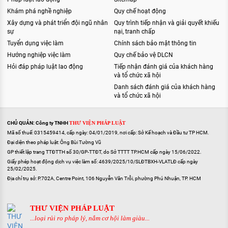
Khám phá nghề nghiệp
Quy chế hoạt động
Xây dựng và phát triển đội ngũ nhân
Quy trình tiếp nhận và giải quyết khiếu
sự
nại, tranh chấp
Tuyển dụng việc làm
Chính sách bảo mật thông tin
Hướng nghiệp việc làm
Quy chế bảo vệ DLCN
Hỏi đáp pháp luật lao động
Tiếp nhận đánh giá của khách hàng
và tổ chức xã hội
Danh sách đánh giá của khách hàng
và tổ chức xã hội
CHỦ QUẢN: Công ty TNHH
THƯ VIỆN PHÁP LUẬT
Mã số thuế: 0315459414, cấp ngày: 04/01/2019, nơi cấp: Sở Kế hoạch và Đầu tư TP HCM.
Đại diện theo pháp luật: Ông Bùi Tường Vũ
GP thiết lập trang TTĐTTH số 30/GP-TTĐT, do Sở TTTT TP.HCM cấp ngày 15/06/2022.
Giấy phép hoạt động dịch vụ việc làm số: 4639/2025/10/SLĐTBXH-VLATLĐ cấp ngày
25/02/2025.
Địa chỉ trụ sở: P.702A, Centre Point, 106 Nguyễn Văn Trỗi, phường Phú Nhuận, TP. HCM
THƯ VIỆN PHÁP LUẬT
...loại rủi ro pháp lý, nắm cơ hội làm giàu...