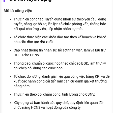
KHÁM PHÁ NGHỀ NGHIỆP
Mô tả công việc
Tử vi nghề nghiệp
Thực hiện công tác Tuyển dụng nhân sự theo yêu cầu: đăng
Kỹ năng nghề nghiệp
tuyển, sàng lọc hồ sơ, lên lịch tổ chức phỏng vấn, thông báo
kết quả cho ứng viên, tiếp nhận nhân sự mới.
HƯỚNG NGHIỆP VIỆC LÀM
Tổ chức thực hiện các khóa đào tạo theo kế hoạch và khi có
Đặc trưng từng nghề
nhu cầu đào tạo đột xuất.
Cập nhật thông tin nhân sự, hồ sơ nhân viên, làm và lưu trữ
Xu hướng việc làm
HĐLĐ cho CBNV.
XÂY DỰNG VÀ PHÁT TRIỂN ĐỘI NGŨ
Thông báo, chuẩn bị cuộc họp theo chỉ đạo BGĐ, làm thư ký
NHÂN SỰ
ghi chép nội dung các cuộc họp.
TUYỂN DỤNG VIỆC LÀM
Tổ chức đo lường, đánh giá hiệu quả công việc bằng KPI và đề
xuất các hành động cải tiến làm căn cứ đánh giá xét thưởng
hàng năm.
Thực hiện theo dõi chấm công, tính lương cho CBNV.
Xây dựng và ban hành các quy chế, quy định liên quan đến
chức năng HCNS và hoạt động của công ty.