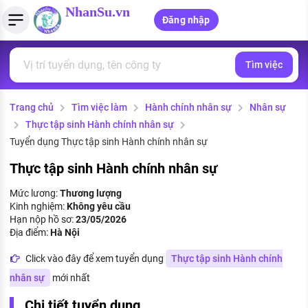
NhanSu.vn
Đăng nhập
Tìm việc
PHÁP LUẬT VIỆT NAM
Tìm việc làm
Quản lý CV
Tính lương Gross - Net
Văn bản pháp luật
Trang chủ
Tìm việc làm
Hành chính nhân sự
Nhân sự
Việc làm ngành luật
Tải CV lên
Tính thuế thu nhập cá nhân
Chính sách mới
Thực tập sinh Hành chính nhân sự
Việc làm lương cao
Tạo CV trực tuyến
Tính trợ cấp thất nghiệp
Tuyển dụng Thực tập sinh Hành chính nhân sự
PHÁP LUẬT LAO ĐỘNG
Thực tập sinh Hành chính nhân sự
Lao động và tiền lương
Việc làm tốt nhất
MẪU CV THEO STYLE
Mức lương:
Thương lượng
Bảo hiểm và phúc lợi
Kinh nghiệm:
Không yêu cầu
CÔNG TY
Mẫu CV đơn giản
Hạn nộp hồ sơ:
23/05/2026
Thuế thu nhập
Địa điểm:
Hà Nội
Danh sách nhà tuyển dụng
Mẫu CV hiện đại
Click vào đây để xem tuyển dụng
Thực tập sinh Hành chính
Hồ sơ biểu mẫu
Nhà tuyển dụng hàng đầu
nhân sự
mới nhất
Chính sách lao động
Chi tiết tuyển dụng