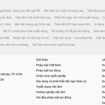
g phòng - lương cao đãi ngộ tốt
Săn việc làm quản lý lương cao
Việc đang tuy
ng ổn định
Việc làm mới nhất hôm nay
Nhắn tin ngay cho nhà tuyển dụng
Cá
ỉ 1 click
Săn việc lương cao hôm nay
Theo dõi NTD bạn quan tâm
Ai đang
Gửi CV, chinh phục nhà tuyển dụng
Tải chứng chỉ để gây ấn tượng
Đính kèm
mới nhất
Nhảy việc: Cơ hội hay rủi ro?
Việc làm từ xa – xu hướng mới
Việc l
inh viên mới ra trường
Test tính cách chọn nghề phù hợp
Giới thiệu
Li
Pháp luật Việt Nam
H
Pháp luật lao động
S
hú Nhuận, TP. HCM
Khám phá nghề nghiệp
Qu
HCM
Xây dựng và phát triển đội ngũ nhân sự
Qu
Tuyển dụng việc làm
Ch
Hướng nghiệp việc làm
Qu
Hỏi đáp pháp luật lao động
Ti
Da