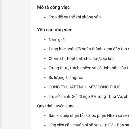
KHÁM PHÁ NGHỀ NGHIỆP
Mô tả công việc
Tử vi nghề nghiệp
Trao đổi cụ thể khi phỏng vấn.
Kỹ năng nghề nghiệp
Yêu cầu ứng viên
HƯỚNG NGHIỆP VIỆC LÀM
Nam giới
Đặc trưng từng nghề
Đang học hoặc đã hoàn thành khóa đào tạo n
Chăm chỉ, hoạt bát, chịu được áp lực
Xu hướng việc làm
Trung thực, trách nhiệm và có tinh thần cầu t
XÂY DỰNG VÀ PHÁT TRIỂN ĐỘI NGŨ
NHÂN SỰ
Số lượng: 02 người.
TUYỂN DỤNG VIỆC LÀM
CÔNG TY LUẬT TNHH MTV CÔNG PHÚC
Trụ sở chính: Số 23 ngõ 9 Vường Thừa Vũ, p
Quy trình tuyển dụng:
Sau khi tiếp nhận hồ sơ, bộ phận Nhân sự sẽ đá
Ứng viên cần chuẩn bị hồ sơ sau: CV + Bản s