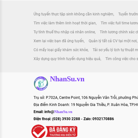
Ứng tuyển thực tập sinh không cần kinh nghiệm
Tuyển trưởn
Tìm việc làm thêm linh hoạt thời gian
Tìm việc full time lươ
Tự tính thuế thu nhập cá nhân online
Tính lương chính xác ch
Xem lại việc bạn đã ứng tuyển
Quản lý tất cả CV tại một nơi
Có mấy loại giấy khám sức khỏe
Tải sơ yếu lý lịch tự thuật 
Xây dựng quy trình tuyển dụng hiệu quả
Tìm công việc cho s
NhanSu.vn
Trụ sở: P.702A, Centre Point, 106 Nguyễn Văn Trỗi, phường P
Địa điểm Kinh Doanh: 19 Nguyễn Gia Thiều, P. Xuân Hòa, TP.
Email:
info@
NhanSu.vn
Điện thoại: (028) 3930 2288 - Zalo: 0932170886