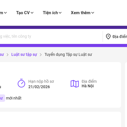
àm
Tạo CV
Tiện ích
Xem thêm
Địa điể
 sư
Luật sư tập sự
Tuyển dụng Tập sự Luật sư
Hạn nộp hồ sơ
Địa điểm
Hà Nội
u
21/02/2026
sư
mới nhất