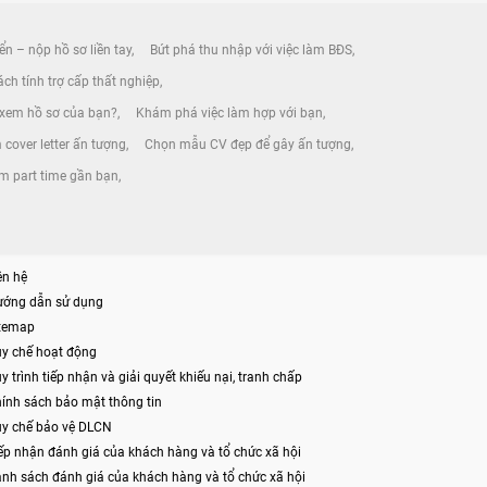
ển – nộp hồ sơ liền tay
Bứt phá thu nhập với việc làm BĐS
ch tính trợ cấp thất nghiệp
 xem hồ sơ của bạn?
Khám phá việc làm hợp với bạn
 cover letter ấn tượng
Chọn mẫu CV đẹp để gây ấn tượng
àm part time gần bạn
ên hệ
ướng dẫn sử dụng
itemap
y chế hoạt động
y trình tiếp nhận và giải quyết khiếu nại, tranh chấp
ính sách bảo mật thông tin
y chế bảo vệ DLCN
ếp nhận đánh giá của khách hàng và tổ chức xã hội
nh sách đánh giá của khách hàng và tổ chức xã hội