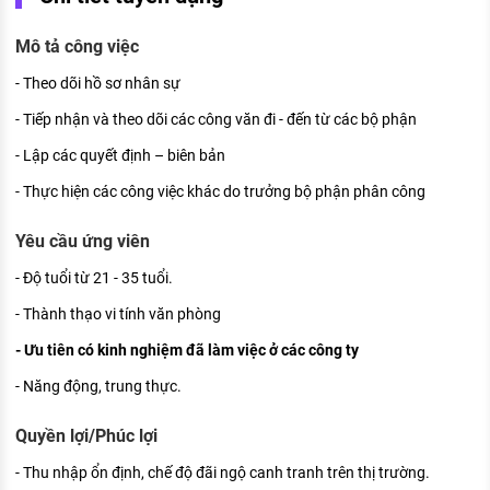
KHÁM PHÁ NGHỀ NGHIỆP
Mô tả công việc
Tử vi nghề nghiệp
- Theo dõi hồ sơ nhân sự
Kỹ năng nghề nghiệp
- Tiếp nhận và theo dõi các công văn đi - đến từ các bộ phận
HƯỚNG NGHIỆP VIỆC LÀM
- Lập các quyết định – biên bản
Đặc trưng từng nghề
- Thực hiện các công việc khác do trưởng bộ phận phân công
Xu hướng việc làm
Yêu cầu ứng viên
XÂY DỰNG VÀ PHÁT TRIỂN ĐỘI NGŨ
- Độ tuổi từ 21 - 35 tuổi.
NHÂN SỰ
- Thành thạo vi tính văn phòng
TUYỂN DỤNG VIỆC LÀM
- Ưu tiên có kinh nghiệm đã làm việc ở các công ty
- Năng động, trung thực.
Quyền lợi/Phúc lợi
- Thu nhập ổn định, chế độ đãi ngộ canh tranh trên thị trường.