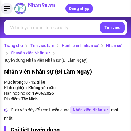
NhanSu.vn
Đăng nhập
Tìm việc
PHÁP LUẬT VIỆT NAM
Tìm việc làm
Quản lý CV
Tính lương Gross - Net
Văn bản pháp luật
Trang chủ
Tìm việc làm
Hành chính nhân sự
Nhân sự
Việc làm ngành luật
Tải CV lên
Tính thuế thu nhập cá nhân
Chính sách mới
Chuyên viên Nhân sự
Việc làm lương cao
Tạo CV trực tuyến
Tính trợ cấp thất nghiệp
Tuyển dụng Nhân viên Nhân sự (Đi Làm Ngay)
PHÁP LUẬT LAO ĐỘNG
Nhân viên Nhân sự (Đi Làm Ngay)
Lao động và tiền lương
Việc làm tốt nhất
MẪU CV THEO STYLE
Mức lương:
8 - 12 triệu
Bảo hiểm và phúc lợi
Kinh nghiệm:
Không yêu cầu
CÔNG TY
Mẫu CV đơn giản
Hạn nộp hồ sơ:
19/06/2026
Thuế thu nhập
Địa điểm:
Tây Ninh
Danh sách nhà tuyển dụng
Mẫu CV hiện đại
Click vào đây để xem tuyển dụng
Nhân viên Nhân sự
mới
Hồ sơ biểu mẫu
Nhà tuyển dụng hàng đầu
nhất
Chính sách lao động
Chi tiết tuyển dụng