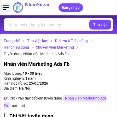
NhanSu.vn
Đăng nhập
Tìm việc
PHÁP LUẬT VIỆT NAM
Tìm việc làm
Quản lý CV
Tính lương Gross - Net
Văn bản pháp luật
Trang chủ
Tìm việc làm
Dịch vụ & Tiêu dùng
Việc làm ngành luật
Tải CV lên
Tính thuế thu nhập cá nhân
Chính sách mới
Hàng tiêu dùng
Chuyên viên Marketing
Việc làm lương cao
Tạo CV trực tuyến
Tính trợ cấp thất nghiệp
Tuyển dụng Nhân viên Marketing Ads Fb
PHÁP LUẬT LAO ĐỘNG
Nhân viên Marketing Ads Fb
Lao động và tiền lương
Việc làm tốt nhất
MẪU CV THEO STYLE
Mức lương:
10 - 30 triệu
Bảo hiểm và phúc lợi
Kinh nghiệm:
1 năm
CÔNG TY
Mẫu CV đơn giản
Hạn nộp hồ sơ:
25/05/2026
Thuế thu nhập
Địa điểm:
Hà Nội
Danh sách nhà tuyển dụng
Mẫu CV hiện đại
Click vào đây để xem tuyển dụng
Nhân viên Marketing Ads
Hồ sơ biểu mẫu
Nhà tuyển dụng hàng đầu
Fb
mới nhất
Chính sách lao động
Chi tiết tuyển dụng