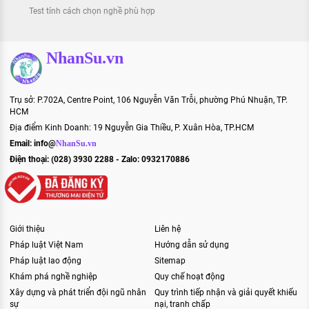
Test tính cách chọn nghề phù hợp
NhanSu.vn
Trụ sở: P.702A, Centre Point, 106 Nguyễn Văn Trỗi, phường Phú Nhuận, TP.
HCM
Địa điểm Kinh Doanh: 19 Nguyễn Gia Thiều, P. Xuân Hòa, TP.HCM
Email:
info@
NhanSu.vn
Điện thoại: (028) 3930 2288 - Zalo: 0932170886
Giới thiệu
Liên hệ
Pháp luật Việt Nam
Hướng dẫn sử dụng
Pháp luật lao động
Sitemap
Khám phá nghề nghiệp
Quy chế hoạt động
Xây dựng và phát triển đội ngũ nhân
Quy trình tiếp nhận và giải quyết khiếu
sự
nại, tranh chấp