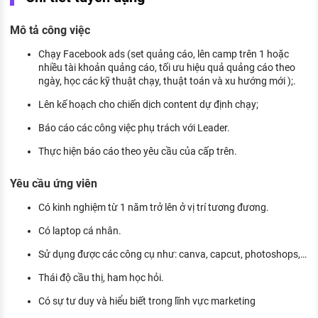
KHÁM PHÁ NGHỀ NGHIỆP
Mô tả công việc
Tử vi nghề nghiệp
Chạy Facebook ads (set quảng cáo, lên camp trên 1 hoặc
Kỹ năng nghề nghiệp
nhiều tài khoản quảng cáo, tối ưu hiệu quả quảng cáo theo
ngày, học các kỹ thuật chạy, thuật toán và xu hướng mới );.
HƯỚNG NGHIỆP VIỆC LÀM
Lên kế hoạch cho chiến dịch content dự định chạy;
Đặc trưng từng nghề
Báo cáo các công việc phụ trách với Leader.
Xu hướng việc làm
Thực hiện báo cáo theo yêu cầu của cấp trên.
XÂY DỰNG VÀ PHÁT TRIỂN ĐỘI NGŨ
Yêu cầu ứng viên
NHÂN SỰ
Có kinh nghiệm từ 1 năm trở lên ở vị trí tương đương.
TUYỂN DỤNG VIỆC LÀM
Có laptop cá nhân.
Sử dụng được các công cụ như: canva, capcut, photoshops,…
Thái độ cầu thị, ham học hỏi.
Có sự tư duy và hiểu biết trong lĩnh vực marketing