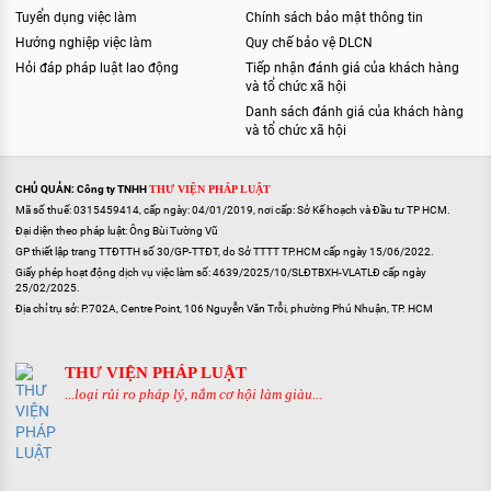
Tuyển dụng việc làm
Chính sách bảo mật thông tin
Hướng nghiệp việc làm
Quy chế bảo vệ DLCN
Hỏi đáp pháp luật lao động
Tiếp nhận đánh giá của khách hàng
và tổ chức xã hội
Danh sách đánh giá của khách hàng
và tổ chức xã hội
CHỦ QUẢN: Công ty TNHH
THƯ VIỆN PHÁP LUẬT
Mã số thuế: 0315459414, cấp ngày: 04/01/2019, nơi cấp: Sở Kế hoạch và Đầu tư TP HCM.
Đại diện theo pháp luật: Ông Bùi Tường Vũ
GP thiết lập trang TTĐTTH số 30/GP-TTĐT, do Sở TTTT TP.HCM cấp ngày 15/06/2022.
Giấy phép hoạt động dịch vụ việc làm số: 4639/2025/10/SLĐTBXH-VLATLĐ cấp ngày
25/02/2025.
Địa chỉ trụ sở: P.702A, Centre Point, 106 Nguyễn Văn Trỗi, phường Phú Nhuận, TP. HCM
THƯ VIỆN PHÁP LUẬT
...loại rủi ro pháp lý, nắm cơ hội làm giàu...