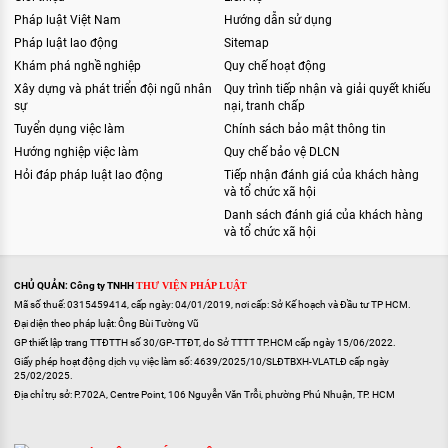
Pháp luật Việt Nam
Hướng dẫn sử dụng
Pháp luật lao động
Sitemap
Khám phá nghề nghiệp
Quy chế hoạt động
Xây dựng và phát triển đội ngũ nhân
Quy trình tiếp nhận và giải quyết khiếu
sự
nại, tranh chấp
Tuyển dụng việc làm
Chính sách bảo mật thông tin
Hướng nghiệp việc làm
Quy chế bảo vệ DLCN
Hỏi đáp pháp luật lao động
Tiếp nhận đánh giá của khách hàng
và tổ chức xã hội
Danh sách đánh giá của khách hàng
và tổ chức xã hội
CHỦ QUẢN: Công ty TNHH
THƯ VIỆN PHÁP LUẬT
Mã số thuế: 0315459414, cấp ngày: 04/01/2019, nơi cấp: Sở Kế hoạch và Đầu tư TP HCM.
Đại diện theo pháp luật: Ông Bùi Tường Vũ
GP thiết lập trang TTĐTTH số 30/GP-TTĐT, do Sở TTTT TP.HCM cấp ngày 15/06/2022.
Giấy phép hoạt động dịch vụ việc làm số: 4639/2025/10/SLĐTBXH-VLATLĐ cấp ngày
25/02/2025.
Địa chỉ trụ sở: P.702A, Centre Point, 106 Nguyễn Văn Trỗi, phường Phú Nhuận, TP. HCM