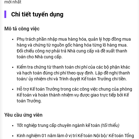
mới nhất
KHÁM PHÁ NGHỀ NGHIỆP
Chi tiết tuyển dụng
Tử vi nghề nghiệp
Mô tả công việc
Kỹ năng nghề nghiệp
Phụ trách phần nhập mua hàng hóa, quản lý hợp đồng mua
HƯỚNG NGHIỆP VIỆC LÀM
hàng và chứng từ nguồn gốc hàng hóa từng lô hàng mua.
Đặc trưng từng nghề
Đối chiếu công nợ phải trả Nhà cung cấp và đề xuất thanh
toán cho Nhà cung cấp.
Xu hướng việc làm
Kiểm tra chứng từ thanh toán chi phí của các bộ phận khác
và hạch toán đúng chi phí theo quy định. Lập đề nghị thanh
XÂY DỰNG VÀ PHÁT TRIỂN ĐỘI NGŨ
toán/ ủy nhiệm chi và Trình duyệt Kế toán Trưởng chi tiền.
NHÂN SỰ
Hỗ trợ Kế toán Trưởng trong các công việc chung của phòng
TUYỂN DỤNG VIỆC LÀM
Kế toán và hoàn thành nhiệm vụ được giao trực tiếp bởi Kế
toán Trưởng.
Yêu cầu ứng viên
Tốt nghiệp trung cấp chuyên ngành kế toán
(tối thiểu)
Kinh nghiệm 01 năm làm ở vị trí Kế toán Nội bộ/ Kế toán Tổng