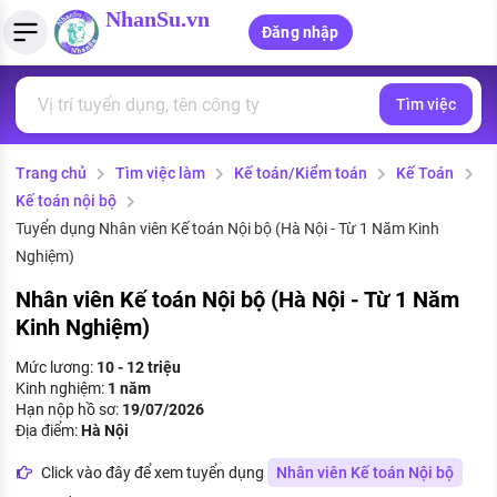
NhanSu.vn
Đăng nhập
Tìm việc
PHÁP LUẬT VIỆT NAM
Tìm việc làm
Quản lý CV
Tính lương Gross - Net
Văn bản pháp luật
Trang chủ
Tìm việc làm
Kế toán/Kiểm toán
Kế Toán
Việc làm ngành luật
Tải CV lên
Tính thuế thu nhập cá nhân
Chính sách mới
Kế toán nội bộ
Việc làm lương cao
Tạo CV trực tuyến
Tính trợ cấp thất nghiệp
Tuyển dụng Nhân viên Kế toán Nội bộ (Hà Nội - Từ 1 Năm Kinh
PHÁP LUẬT LAO ĐỘNG
Nghiệm)
Lao động và tiền lương
Việc làm tốt nhất
MẪU CV THEO STYLE
Nhân viên Kế toán Nội bộ (Hà Nội - Từ 1 Năm
Kinh Nghiệm)
Bảo hiểm và phúc lợi
CÔNG TY
Mẫu CV đơn giản
Mức lương:
10 - 12 triệu
Thuế thu nhập
Kinh nghiệm:
1 năm
Danh sách nhà tuyển dụng
Mẫu CV hiện đại
Hạn nộp hồ sơ:
19/07/2026
Hồ sơ biểu mẫu
Địa điểm:
Hà Nội
Nhà tuyển dụng hàng đầu
Click vào đây để xem tuyển dụng
Nhân viên Kế toán Nội bộ
Chính sách lao động